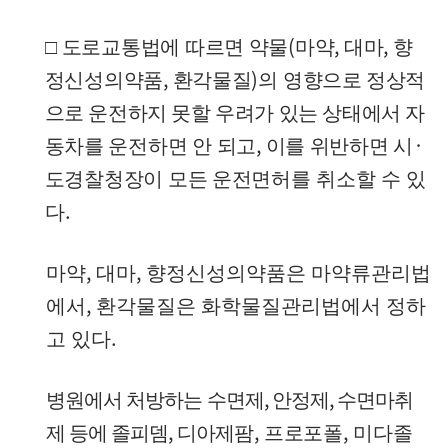
(
,
,
□
도로교통법에 따르면 약물
마약
대마
향
,
)
정신성의약품
환각물질
의
영향으로 정상적
으로 운전하지 못할 우려가 있는 상태에서 자
,
·
동차를
운전하면 안 되고
이를 위반하면 시
도경찰청장이 모든 운전면허를
취소할 수 있
.
다
,
,
마약
대마
향정신성의약품은 마약류관리법
,
에서
환각물질은 화학물질관리법에서 정하
.
고 있다
,
,
병원에서 처방하는 수면제
안정제
수면마취
,
,
,
제 등에 졸피뎀
디아제
팜
프로포폴
미다졸