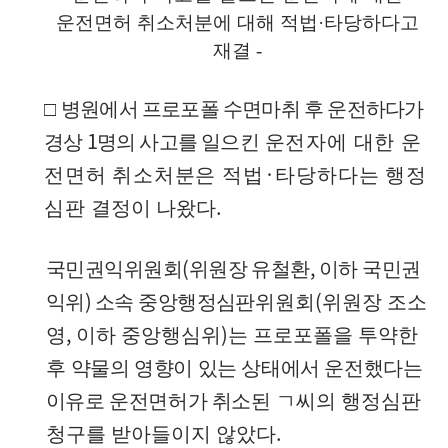
운전면허 취소처분에 대해 적법
·
타당하다고
재결
-
□
병원에서 프로포폴 수면마취 후 운전하다가
1
경상
명의 사고를 일으
킨
운전자에 대한 운
·
전면허 취소처분은 적법
타당하다는 행정
.
심판
결정이 나왔다
(
,
국민권익위원회
위원장 유철환
이하 국민권
)
(
익위
소속 중앙행정심판
위원회
위원장 조소
,
)
영
이하 중앙행심위
는 프로포폴을 투약한
후
약물의 영향이 있는 상태에서 운전했다는
이유로 운전면허가 취소된
ㄱ씨의 행정심판
.
청구를 받아들이지 않았다