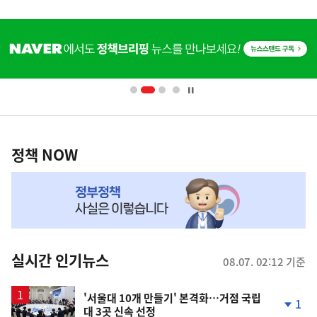
사
히
단
배
너
영
정
역
책
정책 NOW
NOW,
MY
맞
춤
뉴
실시간 인기뉴스
08.07. 02:12 기준
스
'서울대 10개 만들기' 본격화…거점 국립
1
대 3곳 신속 선정