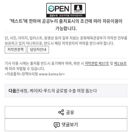
'텍스트'에 한하여 공공누리 출처표시의 조건에 따라 자유이용이
가능합니다.
단, 사진, 이미지, 일러스트, 동영상 등의 일부 자료는 문화체육관광부가 저작권 전부를
보유하고 있지 아니하므로, 반드시 해당 저작권자의 허락을 받으셔야 합니다.
저작권정책
담당자안내
기사 이용 시에는 출처를 반드시 표기해야 하며, 위반 시
저작권법 제37조
및
제138조
에 따라 처벌될 수 있습니다.
<자료출처=정책브리핑
www.korea.kr
>
이
기
다음
관세청, 케이(K)-푸드의 글로벌 수출 여정 돕는다
사
전
다
공유
열
음
기
댓글
보기
기