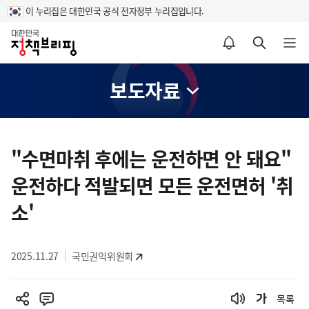
이 누리집은 대한민국 공식 전자정부 누리집입니다.
홈
알림설정 바로가기
검색 바로가기
메뉴 열기
보도자료
콘
텐
"수면마취 후에는 운전하면 안 돼요"
츠
운전하다 적발되면 모든 운전면허 '취
영
역
소'
2025.11.27
국민권익위원회
목록