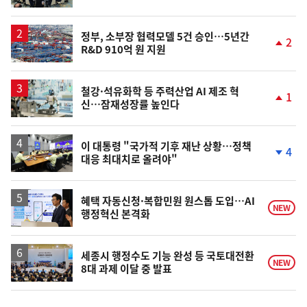
단
계
하
락
정부, 소부장 협력모델 5건 승인…5년간
2
R&D 910억 원 지원
단
계
상
승
철강·석유화학 등 주력산업 AI 제조 혁
1
신…잠재성장률 높인다
단
계
상
승
이 대통령 "국가적 기후 재난 상황…정책
4
대응 최대치로 올려야"
단
계
하
락
혜택 자동신청·복합민원 원스톱 도입…AI
NEW
행정혁신 본격화
세종시 행정수도 기능 완성 등 국토대전환
NEW
8대 과제 이달 중 발표