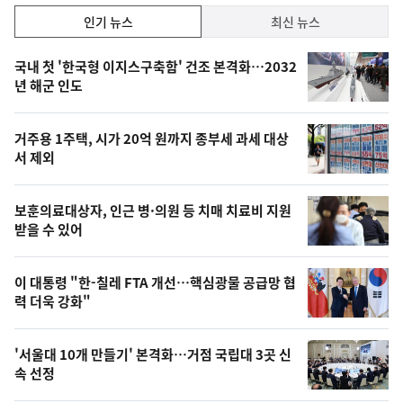
인
인기 뉴스
최신 뉴스
기,
인
기
최
국내 첫 '한국형 이지스구축함' 건조 본격화…2032
뉴
년 해군 인도
신,
스
오
거주용 1주택, 시가 20억 원까지 종부세 과세 대상
늘
서 제외
의
영
보훈의료대상자, 인근 병·의원 등 치매 치료비 지원
상
받을 수 있어
,
오
이 대통령 "한-칠레 FTA 개선…핵심광물 공급망 협
력 더욱 강화"
늘
의
'서울대 10개 만들기' 본격화…거점 국립대 3곳 신
사
속 선정
진