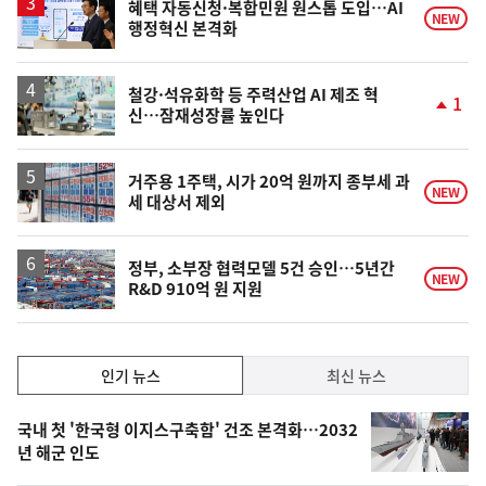
혜택 자동신청·복합민원 원스톱 도입…AI
NEW
행정혁신 본격화
철강·석유화학 등 주력산업 AI 제조 혁
1
신…잠재성장률 높인다
단
계
상
승
거주용 1주택, 시가 20억 원까지 종부세 과
NEW
세 대상서 제외
정부, 소부장 협력모델 5건 승인…5년간
NEW
R&D 910억 원 지원
인
인기 뉴스
최신 뉴스
기,
인
기
최
국내 첫 '한국형 이지스구축함' 건조 본격화…2032
뉴
년 해군 인도
신,
스