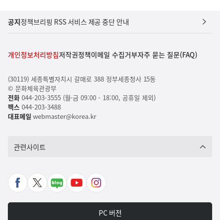
공지
정책브리핑 RSS 서비스 제공 중단 안내
개인정보처리방침
저작권정책
이메일 수집거부
자주 묻는 질문(FAQ)
(30119) 세종특별자치시 갈매로 388 정부세종청사 15동
© 문화체육관광부
전화
044-203-3555 (월-금 09:00 - 18:00, 공휴일 제외)
팩스
044-203-3488
대표메일
webmaster@korea.kr
관련사이트
페
X
네
유
인
이
바
이
튜
스
스
로
버
브
타
PC 버전
북
가
포
바
그