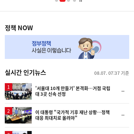
너
영
정
역
책
정책 NOW
NOW,
MY
맞
춤
뉴
실시간 인기뉴스
08.07. 07:37 기준
스
'서울대 10개 만들기' 본격화…거점 국립
순
대 3곳 신속 선정
위
동
일
이 대통령 "국가적 기후 재난 상황…정책
순
대응 최대치로 올려야"
위
동
일