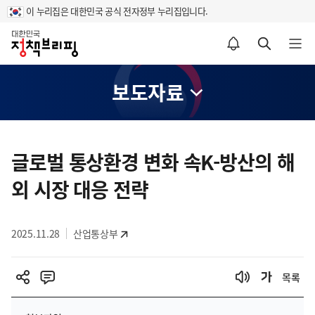
이 누리집은 대한민국 공식 전자정부 누리집입니다.
홈
알림설정 바로가기
검색 바로가기
메뉴 열기
보도자료
콘
텐
글로벌 통상환경 변화 속K-방산의 해
츠
외 시장 대응 전략
영
역
2025.11.28
산업통상부
목록