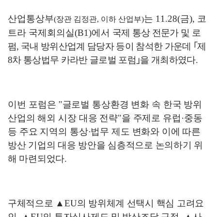
산업통상부
는
11.28(
금
),
코
(
장관 김정관
,
이하 산업부
)
트라 국제회의실
(B1)
에서
국제 통상 전문가 및 로
펌
,
국내 방위산업계 담당자 등이 참석한 가운데
｢
제
8
차 통상법무 카라반 글로벌 포럼
｣
을 개최하였다
.
이번
포럼은
"
글로벌 통상환경 변화 속 한국 방위
산업의 해외 시장 대응 전략
"
을 주제로 유럽
·
중동
등 주요 지역의 통상
·
법무 제도 변화와
이에 따른
방산 기업의 대응 방안을 심층적으로 논의하기 위
해 마련되었다
.
구체적으로
▲
EU
의 방위체계 선택시 핵심 고려요
인
,
▲
EU
의 투자심사제도 및 방산조달 규정
,
▲
사