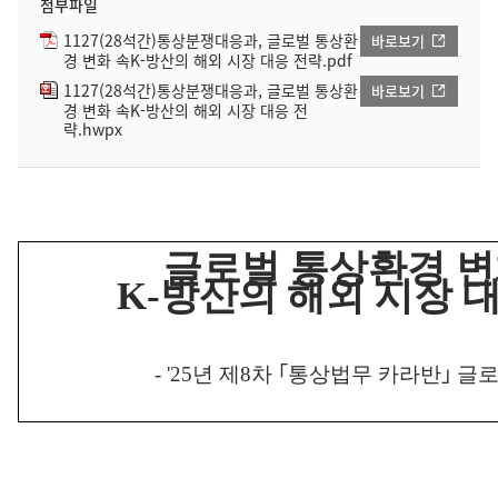
첨부파일
1127(28석간)통상분쟁대응과, 글로벌 통상환
바로보기
경 변화 속K-방산의 해외 시장 대응 전략.pdf
1127(28석간)통상분쟁대응과, 글로벌 통상환
바로보기
경 변화 속K-방산의 해외 시장 대응 전
략.hwpx
글로벌 통상환경 변
K-
방산의 해외 시장 
- '25
년 제
8
차
｢
통상법무 카라반
｣
글로