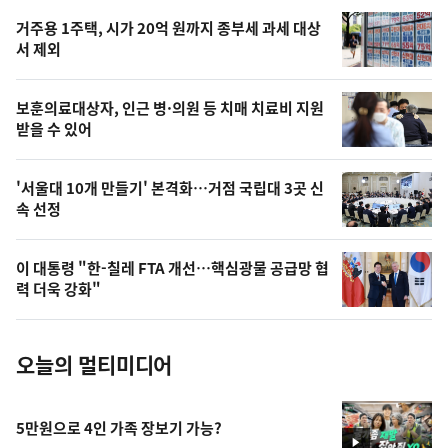
오
거주용 1주택, 시가 20억 원까지 종부세 과세 대상
늘
서 제외
의
영
보훈의료대상자, 인근 병·의원 등 치매 치료비 지원
상
받을 수 있어
,
오
'서울대 10개 만들기' 본격화…거점 국립대 3곳 신
속 선정
늘
의
이 대통령 "한-칠레 FTA 개선…핵심광물 공급망 협
사
력 더욱 강화"
진
오늘의 멀티미디어
5만원으로 4인 가족 장보기 가능?