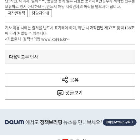
단, 사진, 이미지, 일러스트, 동영상 등의 일부 자료는 문화체육관광부가 저작권 전부를
보유하고 있지 아니하므로, 반드시 해당 저작권자의 허락을 받으셔야 합니다.
저작권정책
담당자안내
기사 이용 시에는 출처를 반드시 표기해야 하며, 위반 시
저작권법 제37조
및
제138조
에 따라 처벌될 수 있습니다.
<자료출처=정책브리핑
www.korea.kr
>
이
기
다음
외교부 인사
사
전
다
공유
열
음
기
댓글
보기
기
사
히
단
배