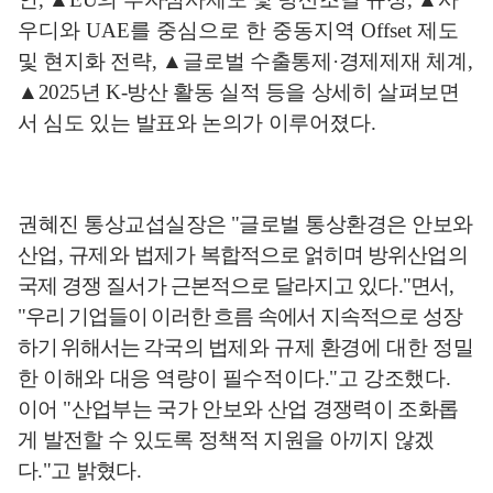
우디와
UAE
를 중심으로 한 중동지역
Offset
제도
및 현지화 전략
,
▲
글로벌 수출통제
·
경제제재 체계
,
▲
2025
년
K-
방산 활동 실적 등을 상세히 살펴보면
서 심도 있는 발표와 논의가 이루어졌다
.
권혜진
통상교섭실장은
"
글로벌 통상환경은 안보와
산업
,
규제와 법제가
복합적으로 얽히며 방위산업의
국제 경쟁 질서가 근본적으로 달라지고 있다
."
면서
,
"
우리 기업들이 이러한 흐름 속에서 지속적으로 성장
하기 위해서는
각국의
법제와 규제 환경에 대한 정밀
한 이해와 대응 역량이 필수적이다
."
고 강조했다
.
이어
"
산업부는 국가 안보와 산업 경쟁력이 조화롭
게 발전할 수 있도록 정책적 지원을 아끼지 않겠
다
."
고 밝혔다
.