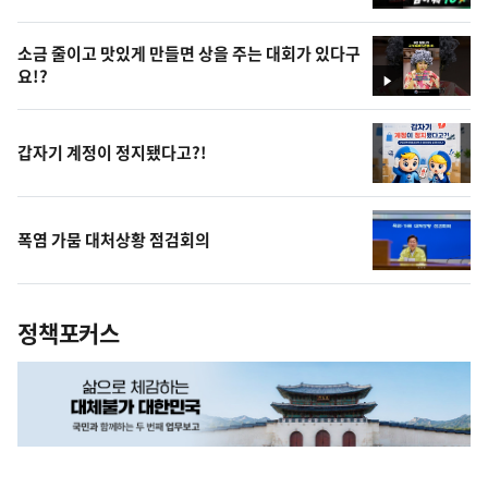
영
상
소금 줄이고 맛있게 만들면 상을 주는 대회가 있다구
요!?
영
상
갑자기 계정이 정지됐다고?!
폭염 가뭄 대처상황 점검회의
정책포커스