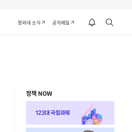
알
청와대 소식
공직메일
림
상
ON
세
검
색
정책 NOW