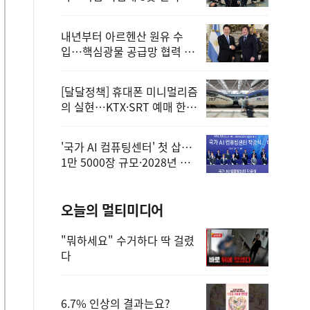
정
내년부터 아르헨산 원유 수
입…핵심광물 공급망 협력 체
계 마련
[달달정책] 휴대폰 미니멀리즘
의 실현…KTX·SRT 예매 한
번에 끝!
'국가 AI 컴퓨팅센터' 첫 삽…
1만 5000장 규모·2028년 완
공
오늘의 멀티미디어
"뭐하세요" 수거하다 딱 걸렸
다
6.7% 인상의 결과는요?