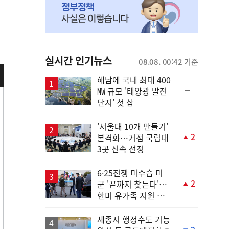
실시간 인기뉴스
08.08. 00:42 기준
해남에 국내 최대 400
순
㎿ 규모 '태양광 발전
위
단지' 첫 삽
동
일
'서울대 10개 만들기'
2
본격화…거점 국립대
단
3곳 신속 선정
계
상
승
6·25전쟁 미수습 미
2
군 '끝까지 찾는다'…
단
한미 유가족 지원 협
계
력
상
승
세종시 행정수도 기능