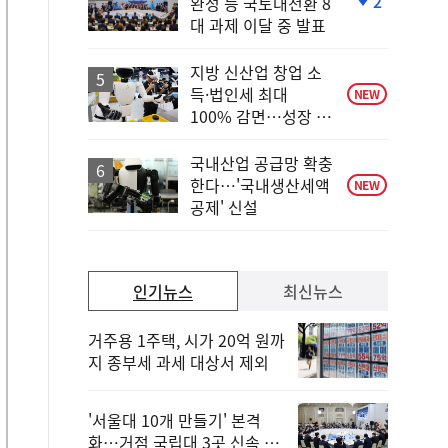
2
완성 등 국토대전환 8
단
대 과제 이달 중 발표
계
하
락
지방 신산업 창업 소
득·법인세 최대
NEW
100% 감면…성장 지
원 강화
국내산업 공급망 확충
한다…'국내생산세액
NEW
공제' 신설
인기뉴스
최신뉴스
거주용 1주택, 시가 20억 원까
지 종부세 과세 대상서 제외
'서울대 10개 만들기' 본격
화…거점 국립대 3곳 신속 선