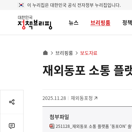
이 누리집은 대한민국 공식 전자정부 누리집입니다.
뉴스
브리핑룸
정
대
한
민
국
정
사
브리핑룸
보도자료
책
홈
브
이
으
재외동포 소통 플랫
콘
리
트
로
핑
텐
이
츠
동
영
경
2025.11.28
재외동포청
역
로
공
유
첨부파일
열
기
251128_재외동포 소통 플랫폼 ‘동포ON’ 출
댓