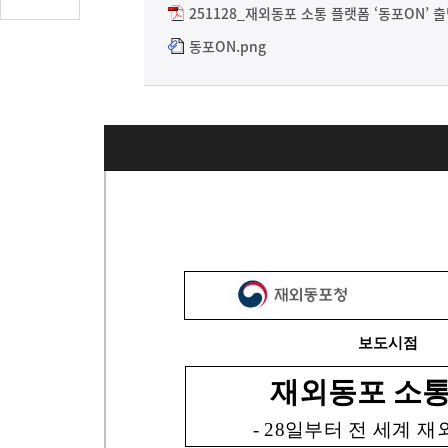
글
251128_재외동포 소통 플랫폼 ‘동포ON’ 출
수
동포ON.png
(클
릭
시
댓
글
로
이
동)