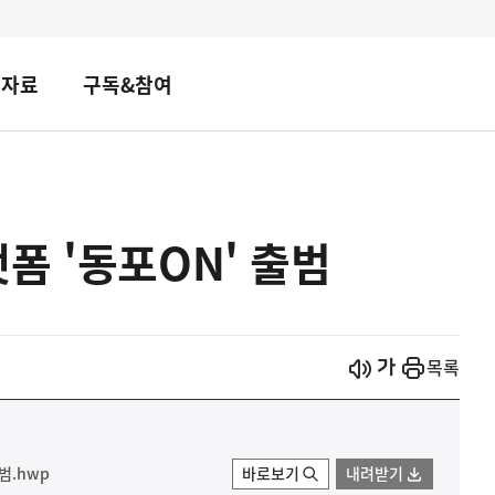
책자료
구독&참여
폼 '동포ON' 출범
시작
열기
목록
범.hwp
바로보기
내려받기