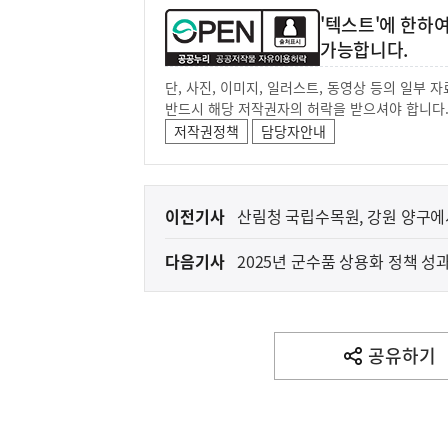
'텍스트'에 한하
가능합니다.
단, 사진, 이미지, 일러스트, 동영상 등의 일부
반드시 해당 저작권자의 허락을 받으셔야 합니다
저작권정책
담당자안내
(보도설명) 정부는
재정경제부
이
이전기사
산림청 국립수목원, 강원 양구에
전
다음기사
2025년 군수품 상용화 정책 성
다
음
기
사
공유하기
열
기
영
역