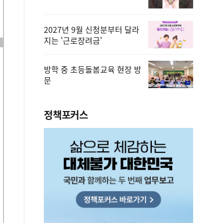
2027년 9월 신청분부터 달라
지는 '근로장려금'
방학 중 초등돌봄교육 현장 방
문
정책포커스