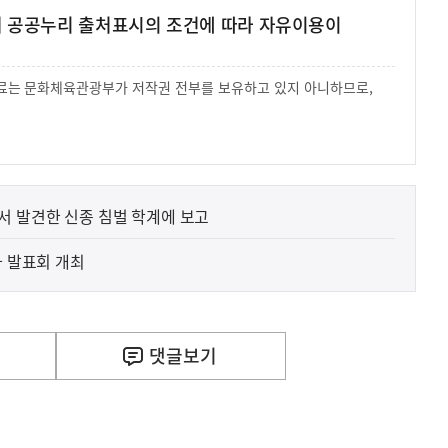
여 공공누리 출처표시의 조건에 따라 자유이용이
 자료는 문화체육관광부가 저작권 전부를 보유하고 있지 아니하므로,
.
사
 거주용 1주택을 두텁게 보호하기 위한 방안을 세제개
실
은
이
서 발견한 신종 침벌 학계에 보고
렇
습
과 발표회 개최
니
다
댓글
보기