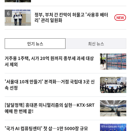
정부, 부처 간 칸막이 허물고 '사용후 배터
NEW
리' 관리 일원화
인
인기 뉴스
최신 뉴스
기,
인
기
최
거주용 1주택, 시가 20억 원까지 종부세 과세 대상
뉴
서 제외
신,
스
오
'서울대 10개 만들기' 본격화…거점 국립대 3곳 신
늘
속 선정
의
영
[달달정책] 휴대폰 미니멀리즘의 실현…KTX·SRT
상
예매 한 번에 끝!
,
오
'국가 AI 컴퓨팅센터' 첫 삽…1만 5000장 규모