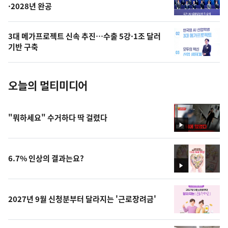
·2028년 완공
늘
의
3대 메가프로젝트 신속 추진…수출 5강·1조 달러
사
기반 구축
진
오늘의 멀티미디어
"뭐하세요" 수거하다 딱 걸렸다
영
상
6.7% 인상의 결과는요?
영
상
2027년 9월 신청분부터 달라지는 '근로장려금'