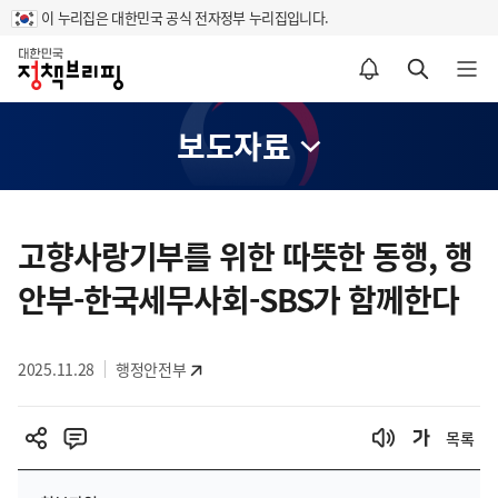
이 누리집은 대한민국 공식 전자정부 누리집입니다.
홈
알림설정 바로가기
검색 바로가기
메뉴 열기
보도자료
콘
텐
고향사랑기부를 위한 따뜻한 동행, 행
츠
안부-한국세무사회-SBS가 함께한다
영
역
2025.11.28
행정안전부
목록