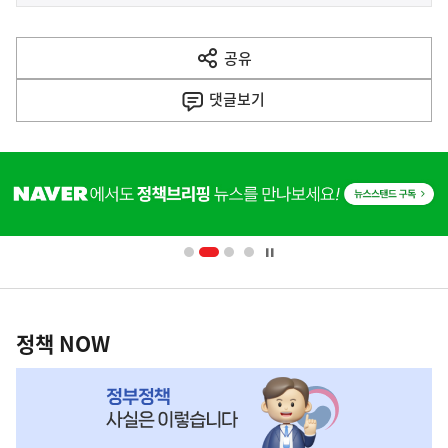
사
전
다
공유
열
음
기
댓글
보기
기
사
히
단
배
너
영
정
역
책
정책 NOW
NOW,
MY
맞