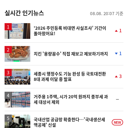
춤
뉴
실시간 인기뉴스
08.08. 20:07 기준
스
'2026 주민등록 비대면 사실조사' 기간이
1
돌아왔어요!
단
계
상
승
1
치킨 '용량꼼수' 직접 재보고 제보하기까지
단
계
하
락
세종시 행정수도 기능 완성 등 국토대전환
3
8대 과제 이달 중 발표
단
계
상
승
거주용 1주택, 시가 20억 원까지 종부세 과
순
세 대상서 제외
위
동
일
국내산업 공급망 확충한다…'국내생산세
NEW
액공제' 신설