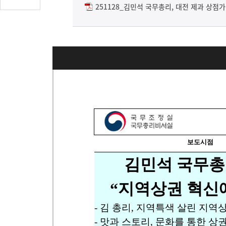
글
251128_김민석 국무총리, 대전 제과 상점가
수
(클
릭
시
댓
글
로
이
동)