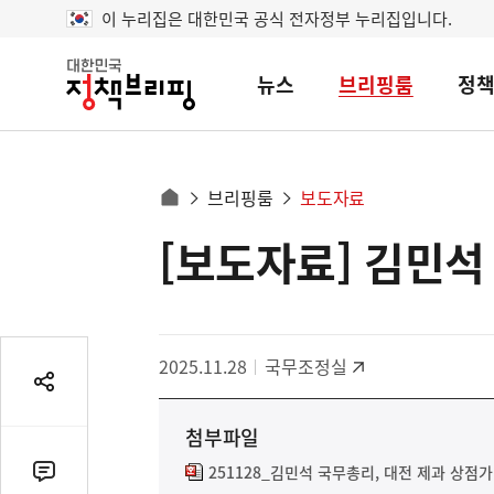
이 누리집은 대한민국 공식 전자정부 누리집입니다.
뉴스
브리핑룸
정
대
한
민
국
정
사
브리핑룸
보도자료
책
홈
브
이
으
[보도자료] 김민석
콘
리
트
로
핑
텐
이
츠
동
영
경
2025.11.28
국무조정실
역
로
공
유
첨부파일
열
기
251128_김민석 국무총리, 대전 제과 상점가
댓