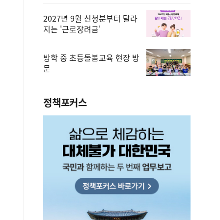
2027년 9월 신청분부터 달라
지는 '근로장려금'
방학 중 초등돌봄교육 현장 방
문
정책포커스