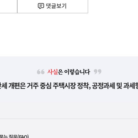
댓글
보기
사
세 개편은 거주 중심 주택시장 정착, 공정과세 및 과세
실
은
이
렇
습
니
다
묻는 질문(FAQ)