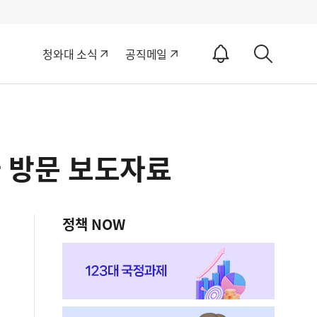
알
청와대 소식
공직메일
림
상
ON
세
검
색
가 방문 보도자료
정책 NOW