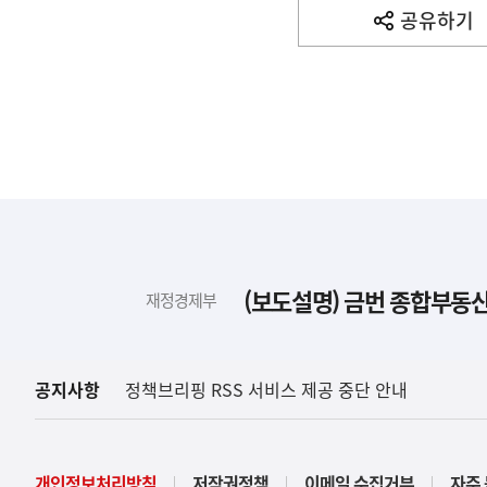
사
공유하기
열
기
영
역
하
단
배
(보도설명) 금번 종합부동산
재정경제부
너
영
역
공지사항
정책브리핑 RSS 서비스 제공 중단 안내
개인정보처리방침
저작권정책
이메일 수집거부
자주 