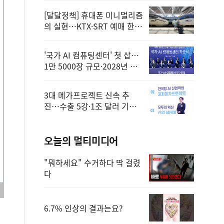
[달달정책] 휴대폰 미니멀리즘
의 실현…KTX·SRT 예매 한
번에 끝!
'국가 AI 컴퓨팅센터' 첫 삽…
1만 5000장 규모·2028년 완
공
3대 메가프로젝트 신속 추
진…수출 5강·1조 달러 기반
구축
오늘의 멀티미디어
"뭐하세요" 수거하다 딱 걸렸
다
6.7% 인상의 결과는요?