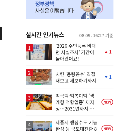
실시간 인기뉴스
08.09. 16:27 기준
'2026 주민등록 비대
1
면 사실조사' 기간이
단
돌아왔어요!
계
상
승
치킨 '용량꼼수' 직접
1
재보고 제보하기까지
단
계
하
떡국떡·떡볶이떡 '생
락
계형 적합업종' 재지
NEW
정…2031년까지 보
호
세종시 행정수도 기능
완성 등 국토대전환 8
NEW