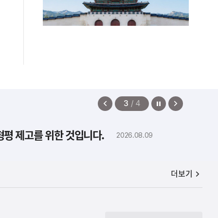
정지
이
다
3
/
4
전
음
보
보
형평 제고를 위한 것입니다.
2026.08.09
기
기
공지사항
더보기