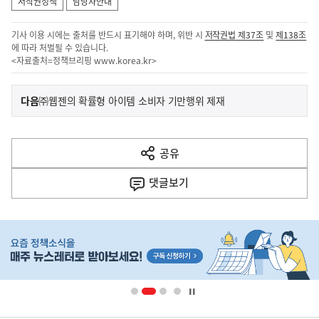
저작권정책
담당자안내
기사 이용 시에는 출처를 반드시 표기해야 하며, 위반 시
저작권법 제37조
및
제138조
에 따라 처벌될 수 있습니다.
<자료출처=정책브리핑
www.korea.kr
>
이
기
다음
㈜웹젠의 확률형 아이템 소비자 기만행위 제재
사
전
다
공유
열
음
기
댓글
보기
기
사
히
단
배
너
영