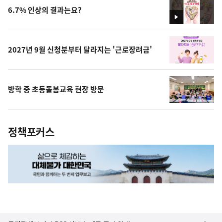
6.7% 인상의 결과는요?
영
상
2027년 9월 신청분부터 달라지는 '근로장려금'
방학 중 초등돌봄교육 현장 방문
정책포커스