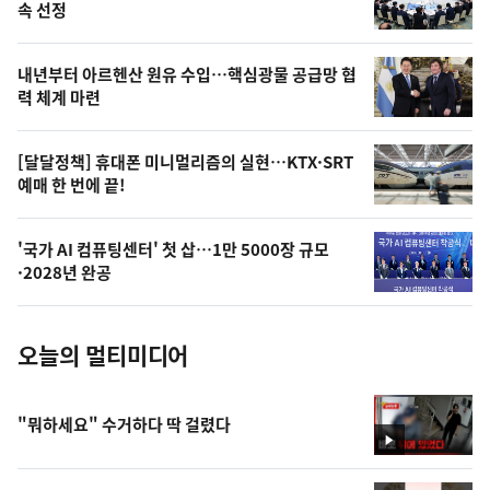
늘
속 선정
의
영
내년부터 아르헨산 원유 수입…핵심광물 공급망 협
상
력 체계 마련
,
오
[달달정책] 휴대폰 미니멀리즘의 실현…KTX·SRT
예매 한 번에 끝!
늘
의
'국가 AI 컴퓨팅센터' 첫 삽…1만 5000장 규모
사
·2028년 완공
진
오늘의 멀티미디어
"뭐하세요" 수거하다 딱 걸렸다
영
상