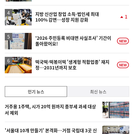
계
상
승
지방 신산업 창업 소득·법인세 최대
1
100% 감면…성장 지원 강화
단
계
상
승
'2026 주민등록 비대면 사실조사' 기간이
NEW
돌아왔어요!
떡국떡·떡볶이떡 '생계형 적합업종' 재지
NEW
정…2031년까지 보호
인
인기 뉴스
최신 뉴스
기,
인
기
최
거주용 1주택, 시가 20억 원까지 종부세 과세 대상
뉴
서 제외
신,
스
오
'서울대 10개 만들기' 본격화…거점 국립대 3곳 신