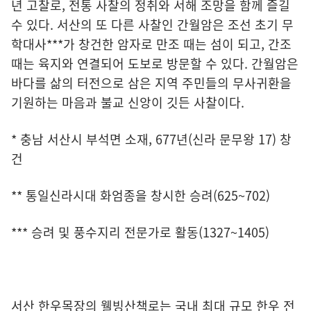
년 고찰로, 전통 사찰의 정취와 서해 조망을 함께 즐길
수 있다. 서산의 또 다른 사찰인 간월암은 조선 초기 무
학대사***가 창건한 암자로 만조 때는 섬이 되고, 간조
때는 육지와 연결되어 도보로 방문할 수 있다. 간월암은
바다를 삶의 터전으로 삼은 지역 주민들의 무사귀환을
기원하는 마음과 불교 신앙이 깃든 사찰이다.
* 충남 서산시 부석면 소재, 677년(신라 문무왕 17) 창
건
** 통일신라시대 화엄종을 창시한 승려(625~702)
*** 승려 및 풍수지리 전문가로 활동(1327~1405)
서산 한우목장의 웰빙산책로는 국내 최대 규모 한우 전