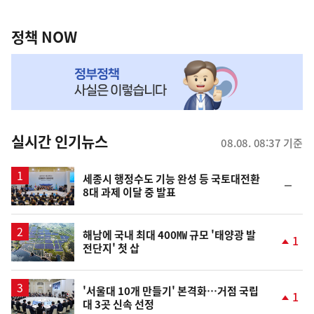
정
역
책
정책 NOW
NOW,
MY
맞
춤
뉴
실시간 인기뉴스
08.08. 08:37 기준
스
세종시 행정수도 기능 완성 등 국토대전환
순
8대 과제 이달 중 발표
위
동
일
해남에 국내 최대 400㎿ 규모 '태양광 발
1
전단지' 첫 삽
단
계
상
승
'서울대 10개 만들기' 본격화…거점 국립
1
대 3곳 신속 선정
단