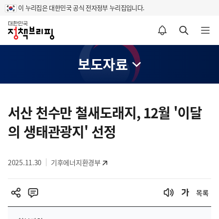
이 누리집은 대한민국 공식 전자정부 누리집입니다.
홈
알림설정 바로가기
검색 바로가기
메뉴 열기
보도자료
콘
텐
서산 천수만 철새도래지, 12월 '이달
츠
의 생태관광지' 선정
영
역
2025.11.30
기후에너지환경부
목록