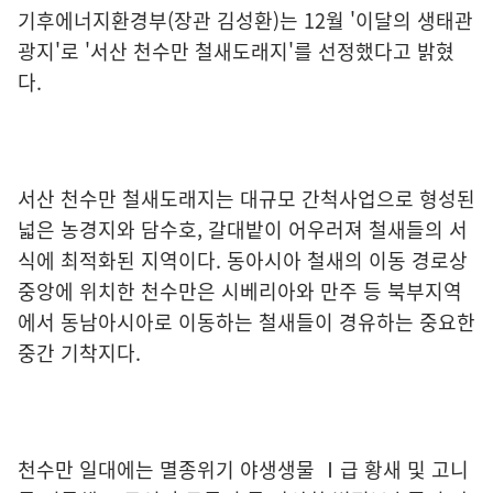
기후에너지환경부(장관 김성환)는 12월 '이달의 생태관
광지'로 '서산 천수만 철새도래지'를 선정했다고 밝혔
다.
서산 천수만 철새도래지는 대규모 간척사업으로 형성된
넓은 농경지와 담수호, 갈대밭이 어우러져 철새들의 서
식에 최적화된 지역이다. 동아시아 철새의 이동 경로상
중앙에 위치한 천수만은 시베리아와 만주 등 북부지역
에서 동남아시아로 이동하는 철새들이 경유하는 중요한
중간 기착지다.
천수만 일대에는 멸종위기 야생생물 Ⅰ급 황새 및 고니