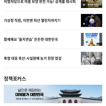
저염저당으로 여름 보양 완전 가능! 삼계롤 레시피
영
상
기상청 직원, 이번엔 최산 챌린지까지?!
영
상
함께해요 '을지연습' 든든한 대한민국
폭염 대응 축산·시설원예 농가 현장 점검
정책포커스