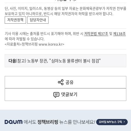
단, 사진, 이미지, 일러스트, 동영상 등의 일부 자료는 문화체육관광부가 저작권 전부를
보유하고 있지 아니하므로, 반드시 해당 저작권자의 허락을 받으셔야 합니다.
저작권정책
담당자안내
기사 이용 시에는 출처를 반드시 표기해야 하며, 위반 시
저작권법 제37조
및
제138조
에 따라 처벌될 수 있습니다.
<자료출처=정책브리핑
www.korea.kr
>
이
기
다음
(참고) 노동부 장관, "심야노동 물류센터 불시 점검"
사
전
다
공유
열
음
기
댓글
보기
기
사
히
단