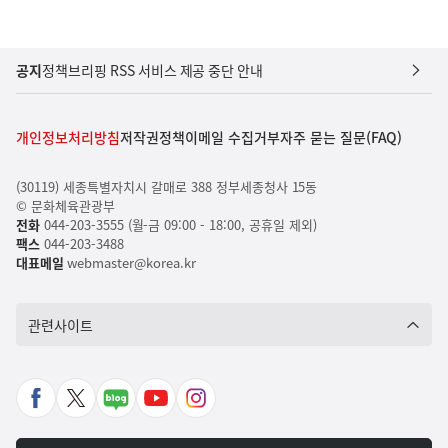
공지
정책브리핑 RSS 서비스 제공 중단 안내
개인정보처리방침
저작권정책
이메일 수집거부
자주 묻는 질문(FAQ)
(30119) 세종특별자치시 갈매로 388 정부세종청사 15동
© 문화체육관광부
전화
044-203-3555 (월-금 09:00 - 18:00, 공휴일 제외)
팩스
044-203-3488
대표메일
webmaster@korea.kr
관련사이트
페
X
네
유
인
이
바
이
튜
스