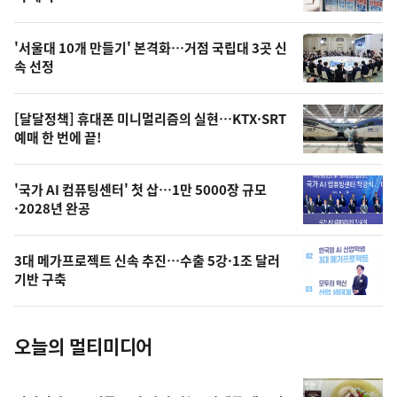
신,
스
오
'서울대 10개 만들기' 본격화…거점 국립대 3곳 신
늘
속 선정
의
영
[달달정책] 휴대폰 미니멀리즘의 실현…KTX·SRT
상
예매 한 번에 끝!
,
오
'국가 AI 컴퓨팅센터' 첫 삽…1만 5000장 규모
·2028년 완공
늘
의
3대 메가프로젝트 신속 추진…수출 5강·1조 달러
사
기반 구축
진
오늘의 멀티미디어