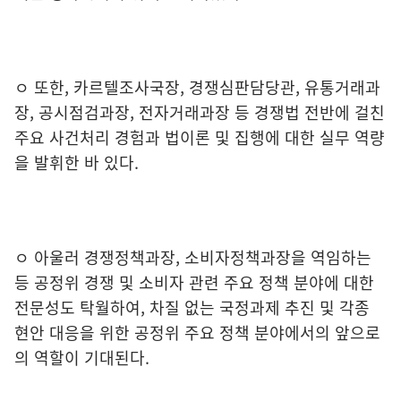
ㅇ
또한
,
카르텔조사국장
,
경쟁심판담당관
,
유통거래과
장
,
공시점검과장
,
전자거래과장 등 경쟁법
전반에 걸친
주요 사건처리 경험과 법이론 및 집행에 대한 실무 역량
을 발휘한 바 있다
.
ㅇ 아울러
경쟁정책과장
,
소비자정책과장을 역임하는
등 공정위 경쟁 및 소비자
관련 주요
정책 분야에 대한
전문성도 탁월하여
,
차질 없는 국정과제 추진 및 각종
현안
대응을 위한 공정위 주요 정책
분야에서의 앞으로
의 역할이 기대된다
.