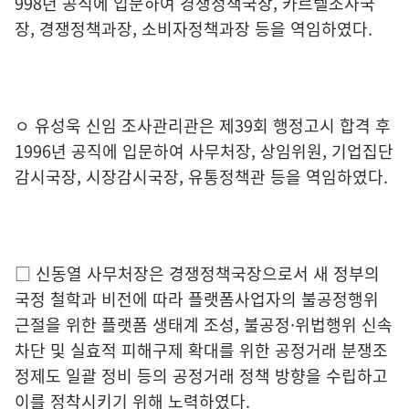
998
년 공직에
입문하여 경쟁정책국장
,
카르텔조사국
장
,
경쟁정책과장
,
소비자정책
과장 등을 역임하였다
.
ㅇ
유성욱 신임 조사관리관은 제
39
회 행정고시 합격 후
1996
년 공직에
입문하여 사무처장
,
상임위원
,
기업집단
감시국장
,
시장감시국장
,
유통정책관 등을 역임하였다
.
□
신동열 사무처장
은
경쟁정책국장으로서 새 정부의
국정 철학과 비전에
따라 플랫폼사업자의 불공정행위
근절을 위한 플랫폼 생태계 조성
,
불공정
·
위법행위 신속
차단 및 실효적 피해구제 확대를 위한 공정거래 분쟁조
정제도 일괄 정비 등의 공정거래 정책 방향을 수립하고
이를 정착시키기 위해 노력하였다
.