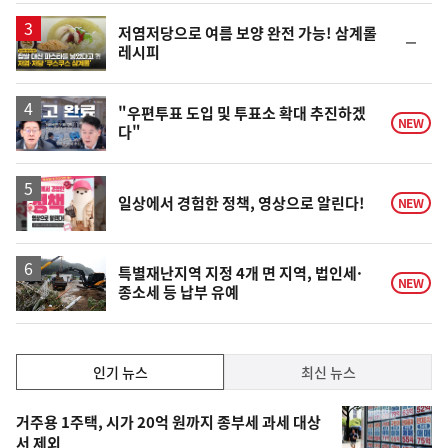
일
영
저염저당으로 여름 보양 완전 가능! 삼계롤
순
레시피
상
위
동
일
영
"우편투표 도입 및 투표소 확대 추진하겠
NEW
다"
상
일상에서 경험한 정책, 영상으로 알린다!
NEW
특별재난지역 지정 4개 면 지역, 법인세·
NEW
종소세 등 납부 유예
인
인기 뉴스
최신 뉴스
기,
인
기
최
거주용 1주택, 시가 20억 원까지 종부세 과세 대상
뉴
서 제외