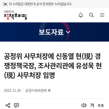
이 누리집은 대한민국 공식 전자정부 누리집입니다.
홈
알림설정 바로가기
검색 바로가기
메뉴 열기
보도자료
콘
텐
공정위 사무처장에 신동열 현(現) 경
츠
쟁정책국장, 조사관리관에 유성욱 현
영
역
(現) 사무처장 임명
2025.11.29
공정거래위원회
목록