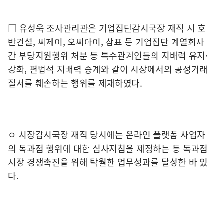
□
유성욱 조사관리관은 기업집단감시국장 재직 시 호
반건설
,
씨제이
,
오씨아이
,
삼표 등 기업집단 계열회사
간 부당
지원행위 처분 등
특수
관계인들의 지배력 유지
·
강화
,
편법적 지배력 승계와 같이
시장
에서의 공정거래
질서를 훼손하는 행위를 제재하였다
.
ㅇ
시장감시국장 재직 당시에는 온라인 플랫폼 사업자
의 독과점 행위에 대한 심사지침을 제정하는 등 독과점
시장 경쟁촉진을 위해 탁월한 업무성과를 달성한 바 있
다
.