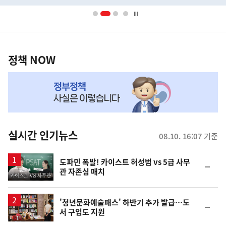
배
너
영
정
역
책
정책 NOW
NOW,
MY
맞
춤
뉴
실시간 인기뉴스
08.10. 16:07 기준
스
영
도파민 폭발! 카이스트 허성범 vs 5급 사무
순
관 자존심 매치
상
위
동
일
'청년문화예술패스' 하반기 추가 발급…도
순
서 구입도 지원
위
동