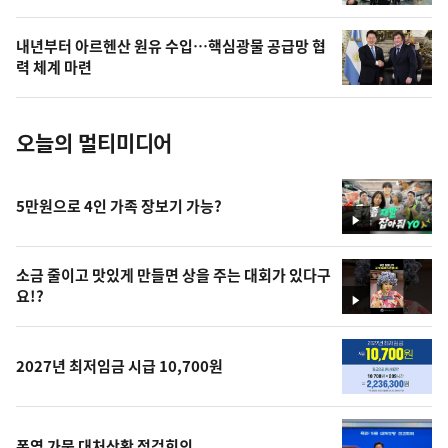
늘
의
내년부터 아르헨산 원유 수입…핵심광물 공급망 협
사
력 체계 마련
진
오늘의 멀티미디어
5만원으로 4인 가족 장보기 가능?
영
상
소금 줄이고 맛있게 만들면 상을 주는 대회가 있다구
요!?
영
상
2027년 최저임금 시급 10,700원
폭염 가뭄 대처상황 점검회의