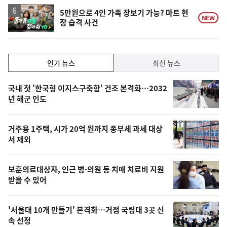
하
락
영
5만원으로 4인 가족 장보기 가능? 마트 현
NEW
장 습격 사건
상
인
인기 뉴스
최신 뉴스
기,
인
기
최
국내 첫 '한국형 이지스구축함' 건조 본격화…2032
뉴
년 해군 인도
신,
스
오
거주용 1주택, 시가 20억 원까지 종부세 과세 대상
늘
서 제외
의
영
보훈의료대상자, 인근 병·의원 등 치매 치료비 지원
상
받을 수 있어
,
오
'서울대 10개 만들기' 본격화…거점 국립대 3곳 신
속 선정