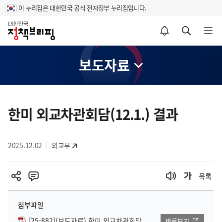
이 누리집은 대한민국 공식 전자정부 누리집입니다.
홈
알림설정 바로가기
검색 바로가기
메뉴 열기
보도자료
콘
텐
한미 외교차관회담(12.1.) 결과
츠
영
2025.12.02
외교부
역
목록
첨부파일
[25-882](보도자료) 한미 외교차관회담
바로보기