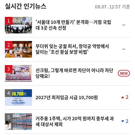
뉴
실시간 인기뉴스
08.07. 12:57 기준
스
'서울대 10개 만들기' 본격화…거점 국립
순
대 3곳 신속 선정
위
동
일
무더위 잊는 궁궐 피서, 창덕궁 약방에서
순
달이는 '조선 왕실 보양 비법'
위
동
일
영
선크림, 그렇게 바르면 차단이 아니라 차단
NEW
당해요!
상
2
2027년 최저임금 시급 10,700원
단
계
상
승
거주용 1주택, 시가 20억 원까지 종부세 과
2
세 대상서 제외
단
계