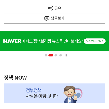
다
공유
열
음
기
댓글
보기
기
사
히
단
배
너
영
정
역
책
정책 NOW
NOW,
MY
맞
춤