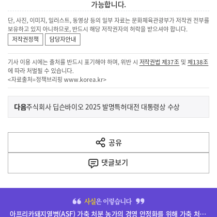
가능합니다.
단, 사진, 이미지, 일러스트, 동영상 등의 일부 자료는 문화체육관광부가 저작권 전부를
보유하고 있지 아니하므로, 반드시 해당 저작권자의 허락을 받으셔야 합니다.
저작권정책
담당자안내
기사 이용 시에는 출처를 반드시 표기해야 하며, 위반 시
저작권법 제37조
및
제138조
에 따라 처벌될 수 있습니다.
<자료출처=정책브리핑
www.korea.kr
>
이
기
다음
주식회사 딥슨바이오 2025 발명특허대전 대통령상 수상
사
전
다
공유
열
음
기
댓글
보기
기
사
히
단
아프리카돼지열병(ASF) 가축 처분 농가의 경영 안정화를 위해 가축 처분 보상금을 신속하게 지급하겠습니다.