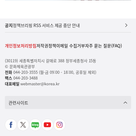
공지
정책브리핑 RSS 서비스 제공 중단 안내
개인정보처리방침
저작권정책
이메일 수집거부
자주 묻는 질문(FAQ)
(30119) 세종특별자치시 갈매로 388 정부세종청사 15동
© 문화체육관광부
전화
044-203-3555 (월-금 09:00 - 18:00, 공휴일 제외)
팩스
044-203-3488
대표메일
webmaster@korea.kr
관련사이트
페
X
네
유
인
이
바
이
튜
스