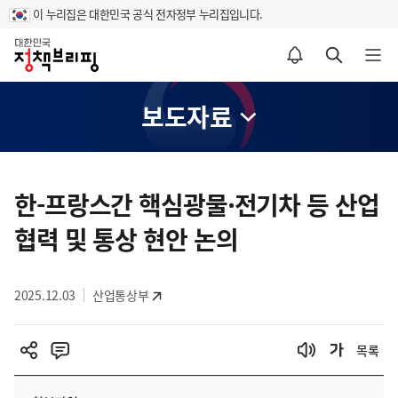
이 누리집은 대한민국 공식 전자정부 누리집입니다.
홈
알림설정 바로가기
검색 바로가기
메뉴 열기
보도자료
콘
텐
한-프랑스간 핵심광물·전기차 등 산업
츠
협력 및 통상 현안 논의
영
역
2025.12.03
산업통상부
목록