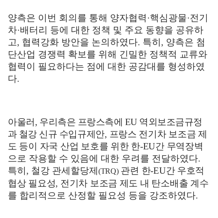
양측은 이번 회의를 통해 양자협력
·
핵심광물
·
전기
차
·
배터리 등에 대한 정책 및 주요 동향을 공유하
고
,
협력강화 방안을 논의하였다
.
특히
,
양측은 첨
단산업 경쟁력 확보를 위해 긴밀한 정책적 교류와
협력이 필요하다는 점에 대한 공감대를 형성하였
다
.
아울러
,
우리측은
프랑스측에
EU
역외보조금규정
과 철강 신규
수입규제안
,
프랑스 전기차 보조금 제
도 등이 자국 산업 보호를 위한 한
-EU
간 무역장벽
으로 작용할 수 있음에 대한 우려를 전달하였다
.
특히
,
철강 관세할당제
관련 한
-EU
간 우호적
(TRQ)
협상 필요성
,
전기차 보조금 제도 내 탄소배출
계수
를 합리적으로 산정할 필요성 등을 강조하였다
.