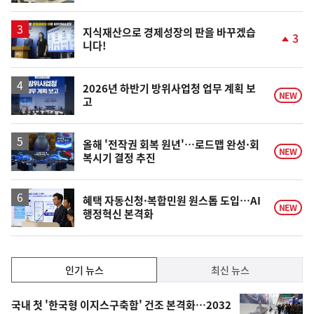
계
상
승
지식재산으로 경제성장의 판을 바꾸겠습
3
니다!
단
계
상
승
2026년 하반기 방위사업청 업무 계획 보
NEW
고
올해 '전작권 회복 원년'…로드맵 완성·회
NEW
복시기 결정 추진
혜택 자동신청·복합민원 원스톱 도입…AI
NEW
행정혁신 본격화
인
인기 뉴스
최신 뉴스
기,
인
기
최
국내 첫 '한국형 이지스구축함' 건조 본격화…2032