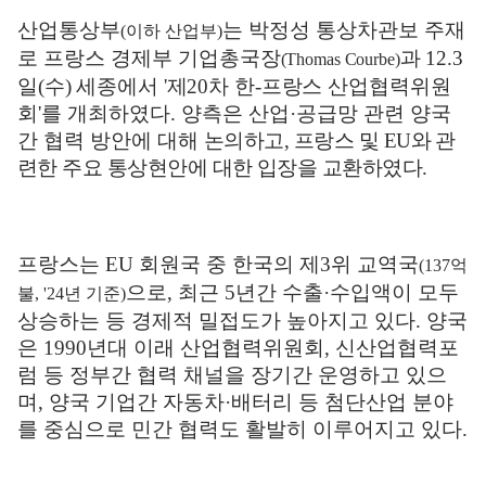
산업통상부
는 박정성 통상차관보 주재
(
이하 산업부
)
로 프랑스 경제부 기업
총국장
과
12.3
(Thomas Courbe)
일
(
수
)
세종에서
'
제
20
차 한
-
프랑스 산업협력
위원
회
'
를 개최하였다
.
양측은 산업
·
공급망 관련 양국
간 협력 방안에 대해
논의하고
,
프랑스 및
EU
와 관
련한 주요 통상현안에 대한 입장을 교환하였다
.
프랑스는
EU
회원국 중 한국의 제
3
위 교역국
(137
억
으로
,
최근
5
년간 수출
·
수입액이 모두
불
, '24
년 기준
)
상승하는 등 경제적 밀접도가 높아지고 있다
.
양국
은
1990
년대 이래 산업협력위원회
,
신산업협력포
럼 등 정부간 협력 채널을 장기간 운영하고 있으
며
,
양국 기업간 자동차
·
배터리 등 첨단산업 분야
를 중심으로 민간 협력도 활발히 이루어지고 있다
.