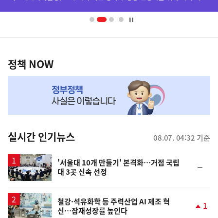
배
너
영
정
역
책
정책 NOW
NOW,
MY
맞
춤
뉴
실시간 인기뉴스
08.07. 04:32 기준
스
'서울대 10개 만들기' 본격화…거점 국립
순
대 3곳 신속 선정
위
동
일
철강·석유화학 등 주력산업 AI 제조 혁
1
신…잠재성장률 높인다
단