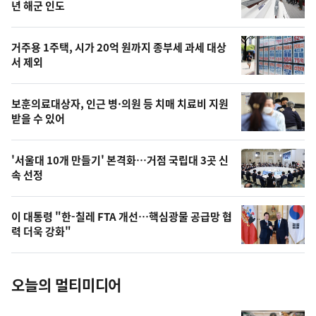
뉴
년 해군 인도
신,
스
오
거주용 1주택, 시가 20억 원까지 종부세 과세 대상
늘
서 제외
의
영
보훈의료대상자, 인근 병·의원 등 치매 치료비 지원
상
받을 수 있어
,
오
'서울대 10개 만들기' 본격화…거점 국립대 3곳 신
속 선정
늘
의
이 대통령 "한-칠레 FTA 개선…핵심광물 공급망 협
사
력 더욱 강화"
진
오늘의 멀티미디어