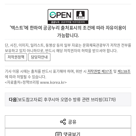
'텍스트'에 한하여 공공누리 출처표시의 조건에 따라 자유이용이
가능합니다.
단, 사진, 이미지, 일러스트, 동영상 등의 일부 자료는 문화체육관광부가 저작권 전부를
보유하고 있지 아니하므로, 반드시 해당 저작권자의 허락을 받으셔야 합니다.
저작권정책
담당자안내
기사 이용 시에는 출처를 반드시 표기해야 하며, 위반 시
저작권법 제37조
및
제138조
에 따라 처벌될 수 있습니다.
<자료출처=정책브리핑
www.korea.kr
>
이
기
다음
[보도참고자료] 후쿠시마 오염수 방류 관련 브리핑(317차)
사
전
다
공유
열
음
기
댓글
보기
기