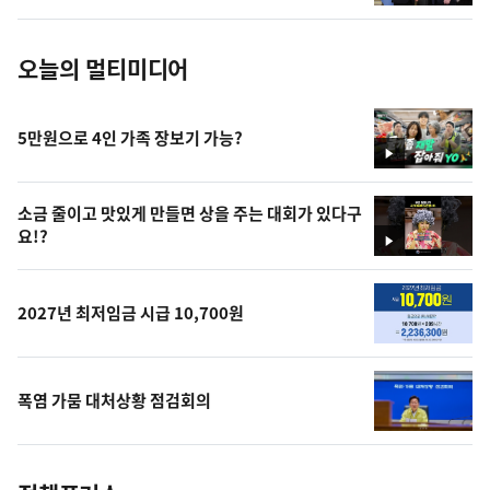
진
오늘의 멀티미디어
5만원으로 4인 가족 장보기 가능?
영
상
소금 줄이고 맛있게 만들면 상을 주는 대회가 있다구
요!?
영
상
2027년 최저임금 시급 10,700원
폭염 가뭄 대처상황 점검회의