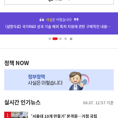
사
히
단
(설명자료) 국가R&D 성과 기술 해외 특허 지원에 관한 구체적인 내용은 확정되지 않았습니다.
배
너
영
정
역
책
정책 NOW
NOW,
MY
맞
춤
뉴
실시간 인기뉴스
08.07. 12:57 기준
스
'서울대 10개 만들기' 본격화…거점 국립