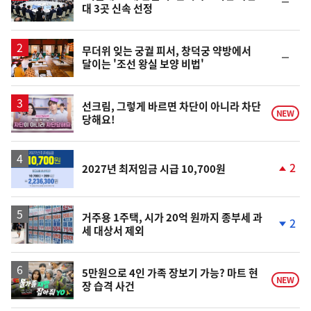
순
대 3곳 신속 선정
위
동
일
무더위 잊는 궁궐 피서, 창덕궁 약방에서
순
달이는 '조선 왕실 보양 비법'
위
동
일
영
선크림, 그렇게 바르면 차단이 아니라 차단
NEW
당해요!
상
2
2027년 최저임금 시급 10,700원
단
계
상
승
거주용 1주택, 시가 20억 원까지 종부세 과
2
세 대상서 제외
단
계
하
락
영
5만원으로 4인 가족 장보기 가능? 마트 현
NEW
장 습격 사건
상