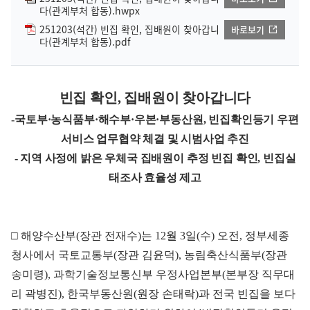
다(관계부처 합동).hwpx
251203(석간) 빈집 확인, 집배원이 찾아갑니
바로보기
다(관계부처 합동).pdf
빈집 확인, 집배원이 찾아갑니다
-국토부·농식품부·해수부·우본·부동산원, 빈집확인등기 우편
서비스 업무협약 체결 및 시범사업 추진
- 지역 사정에 밝은 우체국 집배원이 추정 빈집 확인, 빈집실
태조사 효율성 제고
□ 해양수산부(장관 전재수)는 12월 3일(수) 오전, 정부세종
청사에서 국토교통부(장관 김윤덕), 농림축산식품부(장관
송미령), 과학기술정보통신부 우정사업본부(본부장 직무대
리 곽병진), 한국부동산원(원장 손태락)과 전국 빈집을 보다