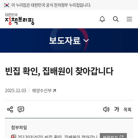
이 누리집은 대한민국 공식 전자정부 누리집입니다.
홈
알림설정 바로가기
검색 바로가기
메뉴 열기
보도자료
콘
텐
빈집 확인, 집배원이 찾아갑니다
츠
영
2025.12.03
해양수산부
역
목록
첨부파일
251203(석간) 빈집 확인, 집배원이 찾아갑니
바로보기