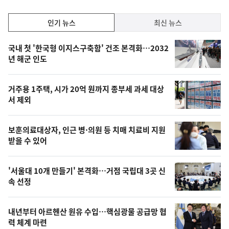
인
인기 뉴스
최신 뉴스
기,
인
기
최
국내 첫 '한국형 이지스구축함' 건조 본격화…2032
뉴
년 해군 인도
신,
스
오
거주용 1주택, 시가 20억 원까지 종부세 과세 대상
늘
서 제외
의
영
보훈의료대상자, 인근 병·의원 등 치매 치료비 지원
상
받을 수 있어
,
오
'서울대 10개 만들기' 본격화…거점 국립대 3곳 신
속 선정
늘
의
내년부터 아르헨산 원유 수입…핵심광물 공급망 협
사
력 체계 마련