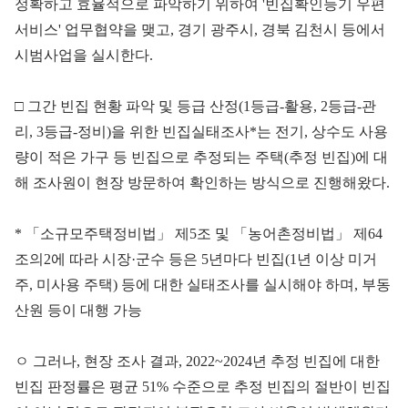
정확하고 효율적으로 파악하기 위하여 '빈집확인등기 우편
서비스' 업무협약을 맺고, 경기 광주시, 경북 김천시 등에서
시범사업을 실시한다.
□ 그간 빈집 현황 파악 및 등급 산정(1등급-활용, 2등급-관
리, 3등급-정비)을 위한 빈집실태조사*는 전기, 상수도 사용
량이 적은 가구 등 빈집으로 추정되는 주택(추정 빈집)에 대
해 조사원이 현장 방문하여 확인하는 방식으로 진행해왔다.
*
「
소규모주택정비법
」
제5조 및 「농어촌정비법」 제64
조의2에 따라 시장·군수 등은 5년마다 빈집(1년 이상 미거
주, 미사용 주택) 등에 대한 실태조사를 실시해야 하며, 부동
산원 등이 대행 가능
ㅇ 그러나, 현장 조사 결과, 2022~2024년 추정 빈집에 대한
빈집 판정률은 평균 51% 수준으로 추정 빈집의 절반이 빈집