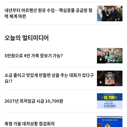
의
내년부터 아르헨산 원유 수입…핵심광물 공급망 협
사
력 체계 마련
진
오늘의 멀티미디어
5만원으로 4인 가족 장보기 가능?
영
상
소금 줄이고 맛있게 만들면 상을 주는 대회가 있다구
요!?
영
상
2027년 최저임금 시급 10,700원
폭염 가뭄 대처상황 점검회의