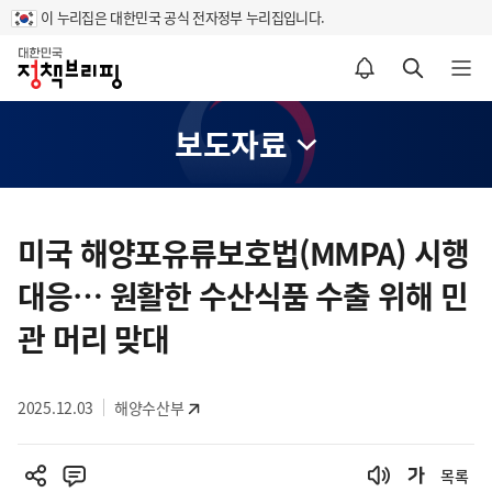
이 누리집은 대한민국 공식 전자정부 누리집입니다.
홈
알림설정 바로가기
검색 바로가기
메뉴 열기
보도자료
콘
텐
미국 해양포유류보호법(MMPA) 시행
츠
대응… 원활한 수산식품 수출 위해 민
영
역
관 머리 맞대
2025.12.03
해양수산부
목록