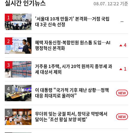
뉴
실시간 인기뉴스
08.07. 12:22 기준
스
'서울대 10개 만들기' 본격화…거점 국립
순
대 3곳 신속 선정
위
동
일
혜택 자동신청·복합민원 원스톱 도입…AI
4
행정혁신 본격화
단
계
상
승
거주용 1주택, 시가 20억 원까지 종부세 과
1
세 대상서 제외
단
계
상
승
이 대통령 "국가적 기후 재난 상황…정책
NEW
대응 최대치로 올려야"
무더위 잊는 궁궐 피서, 창덕궁 약방에서
NEW
달이는 '조선 왕실 보양 비법'