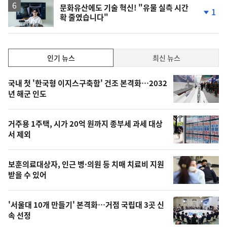
문화유산에도 기술 혁신! "유물 실측 시간
1
확 줄였습니다"
단
계
하
락
인
인기 뉴스
최신 뉴스
기,
인
기
최
국내 첫 '한국형 이지스구축함' 건조 본격화…2032
뉴
년 해군 인도
신,
스
오
거주용 1주택, 시가 20억 원까지 종부세 과세 대상
늘
서 제외
의
영
보훈의료대상자, 인근 병·의원 등 치매 치료비 지원
상
받을 수 있어
,
오
'서울대 10개 만들기' 본격화…거점 국립대 3곳 신
속 선정
늘