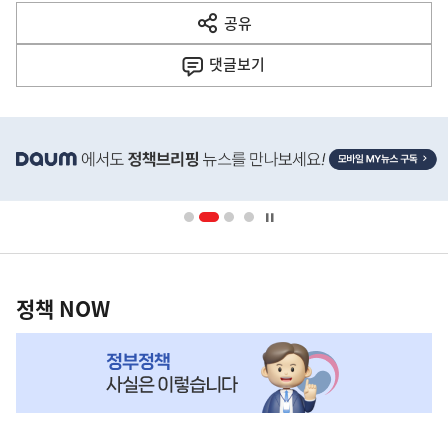
다
공유
열
음
기
댓글
보기
기
사
히
단
배
너
영
정
역
책
정책 NOW
NOW,
MY
맞
춤