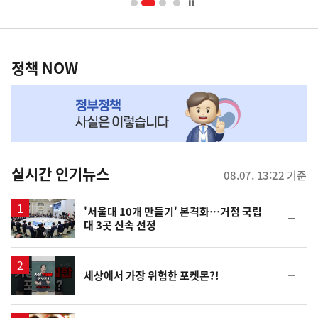
너
영
정
역
책
정책 NOW
NOW,
MY
맞
춤
뉴
실시간 인기뉴스
08.07. 13:22 기준
스
'서울대 10개 만들기' 본격화…거점 국립
순
대 3곳 신속 선정
위
동
일
영
순
세상에서 가장 위험한 포켓몬?!
상
위
동
일