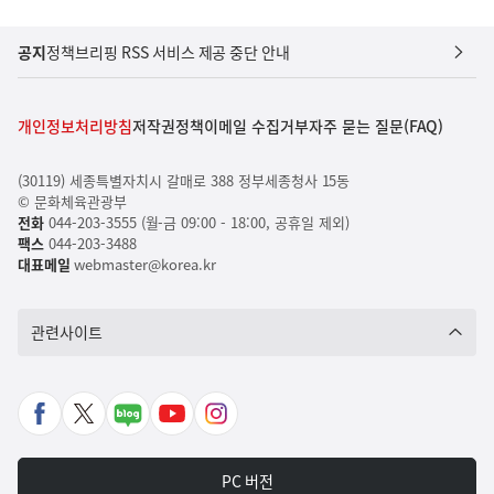
공지
정책브리핑 RSS 서비스 제공 중단 안내
개인정보처리방침
저작권정책
이메일 수집거부
자주 묻는 질문(FAQ)
(30119) 세종특별자치시 갈매로 388 정부세종청사 15동
© 문화체육관광부
전화
044-203-3555 (월-금 09:00 - 18:00, 공휴일 제외)
팩스
044-203-3488
대표메일
webmaster@korea.kr
관련사이트
페
X
네
유
인
이
바
이
튜
스
스
로
버
브
타
PC 버전