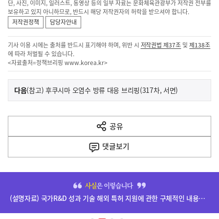
단, 사진, 이미지, 일러스트, 동영상 등의 일부 자료는 문화체육관광부가 저작권 전부를
보유하고 있지 아니하므로, 반드시 해당 저작권자의 허락을 받으셔야 합니다.
저작권정책
담당자안내
기사 이용 시에는 출처를 반드시 표기해야 하며, 위반 시
저작권법 제37조
및
제138조
에 따라 처벌될 수 있습니다.
<자료출처=정책브리핑
www.korea.kr
>
이
기
다음
(참고) 후쿠시마 오염수 방류 대응 브리핑(317차, 서면)
사
전
다
공유
열
음
기
댓글
보기
기
사
히
단
(설명자료) 국가R&D 성과 기술 해외 특허 지원에 관한 구체적인 내용은 확정되지 않았습니다.
배