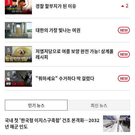
영
2
경찰 할부지가 된 이유
상
단
계
상
승
영
대한의 가장 빛나는 여권
NEW
상
영
저염저당으로 여름 보양 완전 가능! 삼계롤
NEW
레시피
상
영
"뭐하세요" 수거하다 딱 걸렸다
NEW
상
인
인기 뉴스
최신 뉴스
기,
인
기
최
국내 첫 '한국형 이지스구축함' 건조 본격화…2032
뉴
년 해군 인도
신,
스