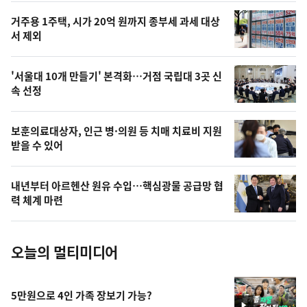
오
거주용 1주택, 시가 20억 원까지 종부세 과세 대상
늘
서 제외
의
영
'서울대 10개 만들기' 본격화…거점 국립대 3곳 신
상
속 선정
,
오
보훈의료대상자, 인근 병·의원 등 치매 치료비 지원
받을 수 있어
늘
의
내년부터 아르헨산 원유 수입…핵심광물 공급망 협
사
력 체계 마련
진
오늘의 멀티미디어
5만원으로 4인 가족 장보기 가능?