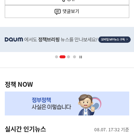
열
음
기
댓글
보기
기
사
히
단
배
너
영
정
역
책
정책 NOW
NOW,
MY
맞
춤
뉴
실시간 인기뉴스
08.07. 17:32 기준