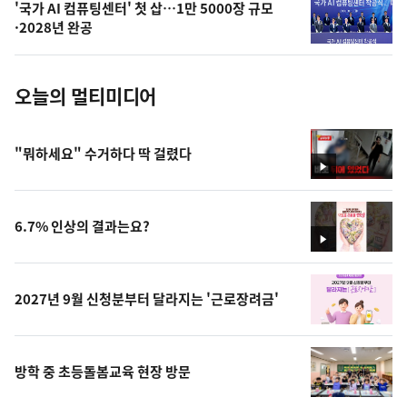
'국가 AI 컴퓨팅센터' 첫 삽…1만 5000장 규모
사
·2028년 완공
진
오늘의 멀티미디어
"뭐하세요" 수거하다 딱 걸렸다
영
상
6.7% 인상의 결과는요?
영
상
2027년 9월 신청분부터 달라지는 '근로장려금'
방학 중 초등돌봄교육 현장 방문