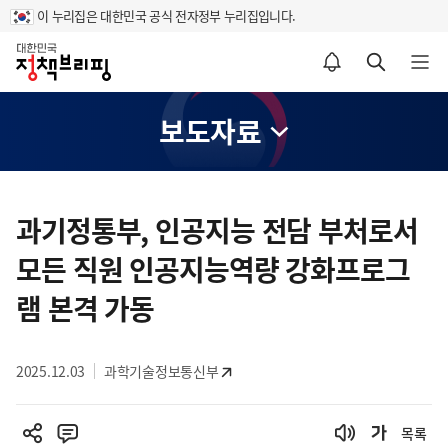
이 누리집은 대한민국 공식 전자정부 누리집입니다.
홈
알림설정 바로가기
검색 바로가기
메뉴 열기
보도자료
콘
텐
과기정통부, 인공지능 전담 부처로서
츠
모든 직원 인공지능역량 강화프로그
영
역
램 본격 가동
2025.12.03
과학기술정보통신부
목록