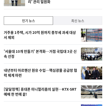
리' 관리 일원화
위
동
일
인
인기 뉴스
최신 뉴스
기,
인
기
최
거주용 1주택, 시가 20억 원까지 종부세 과세 대상
뉴
서 제외
신,
스
오
'서울대 10개 만들기' 본격화…거점 국립대 3곳 신
늘
속 선정
의
영
내년부터 아르헨산 원유 수입…핵심광물 공급망 협
상
력 체계 마련
,
오
[달달정책] 휴대폰 미니멀리즘의 실현…KTX·SRT
예매 한 번에 끝!
늘
의