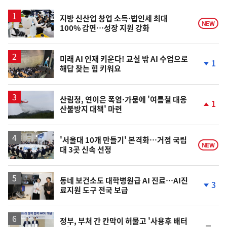
스
지방 신산업 창업 소득·법인세 최대
NEW
100% 감면…성장 지원 강화
미래 AI 인재 키운다! 교실 밖 AI 수업으로
1
해답 찾는 힘 키워요
단
계
하
락
산림청, 연이은 폭염·가뭄에 '여름철 대응
1
산불방지 대책' 마련
단
계
상
승
'서울대 10개 만들기' 본격화…거점 국립
NEW
대 3곳 신속 선정
동네 보건소도 대학병원급 AI 진료…AI진
3
료지원 도구 전국 보급
단
계
하
락
정부, 부처 간 칸막이 허물고 '사용후 배터
순