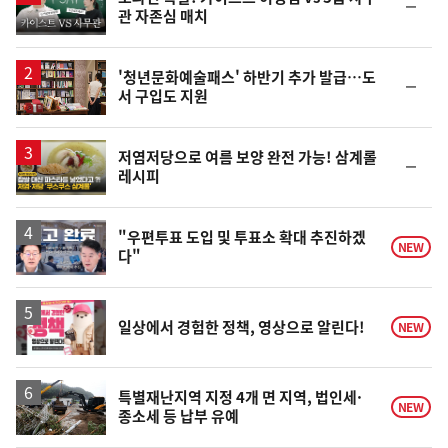
순
관 자존심 매치
상
위
동
일
'청년문화예술패스' 하반기 추가 발급…도
순
서 구입도 지원
위
동
일
영
저염저당으로 여름 보양 완전 가능! 삼계롤
순
레시피
상
위
동
일
영
"우편투표 도입 및 투표소 확대 추진하겠
NEW
다"
상
일상에서 경험한 정책, 영상으로 알린다!
NEW
특별재난지역 지정 4개 면 지역, 법인세·
NEW
종소세 등 납부 유예