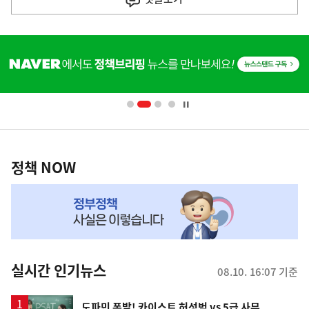
기
사
히
단
배
너
영
정
역
책
정책 NOW
NOW,
MY
맞
춤
뉴
실시간 인기뉴스
08.10. 16:07 기준
스
영
도파민 폭발! 카이스트 허성범 vs 5급 사무