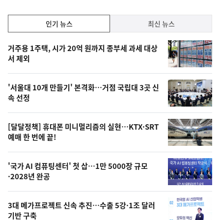
인
인기 뉴스
최신 뉴스
기,
인
기
최
거주용 1주택, 시가 20억 원까지 종부세 과세 대상
뉴
서 제외
신,
스
오
'서울대 10개 만들기' 본격화…거점 국립대 3곳 신
늘
속 선정
의
영
[달달정책] 휴대폰 미니멀리즘의 실현…KTX·SRT
상
예매 한 번에 끝!
,
오
'국가 AI 컴퓨팅센터' 첫 삽…1만 5000장 규모
·2028년 완공
늘
의
3대 메가프로젝트 신속 추진…수출 5강·1조 달러
사
기반 구축