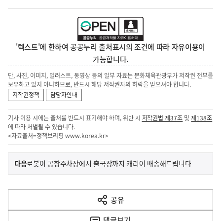
'텍스트'에 한하여 공공누리 출처표시의 조건에 따라 자유이용이
가능합니다.
단, 사진, 이미지, 일러스트, 동영상 등의 일부 자료는 문화체육관광부가 저작권 전부를
보유하고 있지 아니하므로, 반드시 해당 저작권자의 허락을 받으셔야 합니다.
저작권정책
담당자안내
기사 이용 시에는 출처를 반드시 표기해야 하며, 위반 시
저작권법 제37조
및
제138조
에 따라 처벌될 수 있습니다.
<자료출처=정책브리핑
www.korea.kr
>
이
기
다음
로봇이 공항주차장에서 출국장까지 캐리어 배송해드립니다
사
전
다
공유
열
음
기
댓글
보기