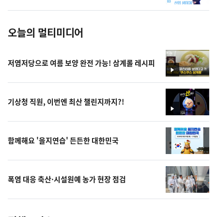
진
오늘의 멀티미디어
저염저당으로 여름 보양 완전 가능! 삼계롤 레시피
영
상
기상청 직원, 이번엔 최산 챌린지까지?!
영
상
함께해요 '을지연습' 든든한 대한민국
폭염 대응 축산·시설원예 농가 현장 점검