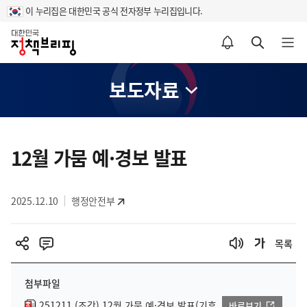
이 누리집은 대한민국 공식 전자정부 누리집입니다.
홈
알림설정 바로가기
검색 바로가기
메뉴 열기
보도자료
콘
텐
12월 가뭄 예·경보 발표
츠
영
2025.12.10
행정안전부
역
목록
첨부파일
251211 (조간) 12월 가뭄 예·경보 발표(기후
바로보기