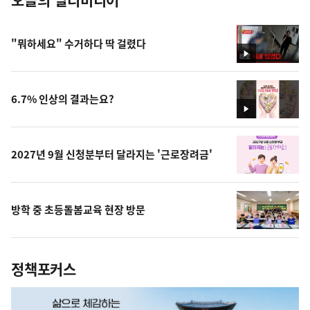
"뭐하세요" 수거하다 딱 걸렸다
영
상
6.7% 인상의 결과는요?
영
상
2027년 9월 신청분부터 달라지는 '근로장려금'
방학 중 초등돌봄교육 현장 방문
정책포커스