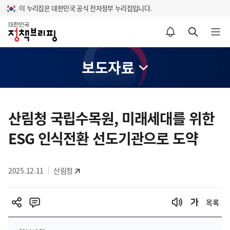
이 누리집은 대한민국 공식 전자정부 누리집입니다.
홈
알림설정 바로가기
검색 바로가기
메뉴 열기
보도자료
콘
텐
산림청 국립수목원, 미래세대를 위한
츠
ESG 인식전환 선도기관으로 도약
영
역
2025.12.11
산림청
목록