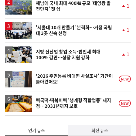
해남에 국내 최대 400㎿ 규모 '태양광 발
1
전단지' 첫 삽
단
계
상
승
'서울대 10개 만들기' 본격화…거점 국립
1
대 3곳 신속 선정
단
계
상
승
지방 신산업 창업 소득·법인세 최대
1
100% 감면…성장 지원 강화
단
계
상
승
'2026 주민등록 비대면 사실조사' 기간이
NEW
돌아왔어요!
떡국떡·떡볶이떡 '생계형 적합업종' 재지
NEW
정…2031년까지 보호
인
인기 뉴스
최신 뉴스