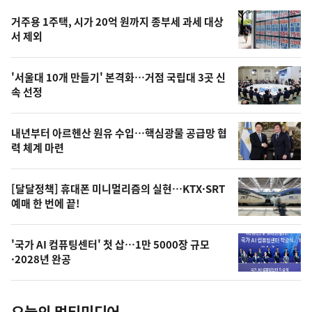
기,
인
기
최
거주용 1주택, 시가 20억 원까지 종부세 과세 대상
뉴
서 제외
신,
스
오
'서울대 10개 만들기' 본격화…거점 국립대 3곳 신
늘
속 선정
의
영
내년부터 아르헨산 원유 수입…핵심광물 공급망 협
상
력 체계 마련
,
오
[달달정책] 휴대폰 미니멀리즘의 실현…KTX·SRT
예매 한 번에 끝!
늘
의
'국가 AI 컴퓨팅센터' 첫 삽…1만 5000장 규모
사
·2028년 완공
진
오늘의 멀티미디어