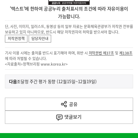
'텍스트'에 한하여 공공누리 출처표시의 조건에 따라 자유이용이
가능합니다.
단, 사진, 이미지, 일러스트, 동영상 등의 일부 자료는 문화체육관광부가 저작권 전부를
보유하고 있지 아니하므로, 반드시 해당 저작권자의 허락을 받으셔야 합니다.
저작권정책
담당자안내
기사 이용 시에는 출처를 반드시 표기해야 하며, 위반 시
저작권법 제37조
및
제138조
에 따라 처벌될 수 있습니다.
<자료출처=정책브리핑
www.korea.kr
>
이
기
다음
조달청 주간 평가 동향 (12월15일~12월19일)
사
전
다
공유
열
음
기
댓글
보기
기
사
히