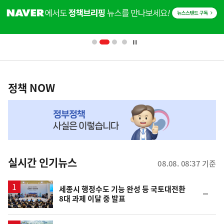
단
배
너
영
정
역
책
정책 NOW
NOW,
MY
맞
춤
뉴
실시간 인기뉴스
08.08. 08:37 기준
스
세종시 행정수도 기능 완성 등 국토대전환
순
8대 과제 이달 중 발표
위
동
일