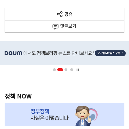
다
공유
열
음
기
댓글
보기
기
사
히
단
배
너
영
정
역
책
정책 NOW
NOW,
MY
맞