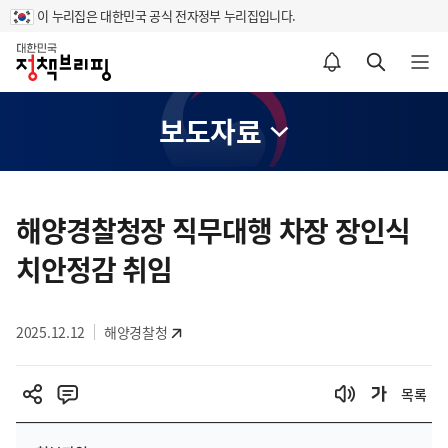
이 누리집은 대한민국 공식 전자정부 누리집입니다.
홈
알림설정 바로가기
검색 바로가기
메뉴 열기
보도자료
콘
텐
해양경찰청장 직무대행 차장 장인식
츠
치안정감 취임
영
역
2025.12.12
해양경찰청
목록