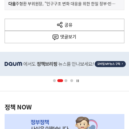
이
기
다음
주형환 부위원장, "인구구조 변화 대응을 위한 한일 정부·민간협력, 전방위 확대해야"
사
전
다
공유
열
음
기
댓글
보기
기
사
히
단
배
너
영
정
역
책
정책 NOW
NOW,
MY