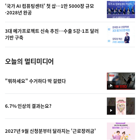
오
'국가 AI 컴퓨팅센터' 첫 삽…1만 5000장 규모
·2028년 완공
늘
의
3대 메가프로젝트 신속 추진…수출 5강·1조 달러
사
기반 구축
진
오늘의 멀티미디어
"뭐하세요" 수거하다 딱 걸렸다
영
상
6.7% 인상의 결과는요?
영
상
2027년 9월 신청분부터 달라지는 '근로장려금'