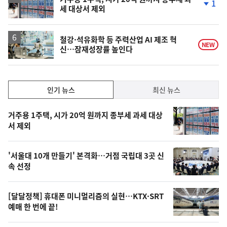
1
세 대상서 제외
단
계
하
락
철강·석유화학 등 주력산업 AI 제조 혁
NEW
신…잠재성장률 높인다
인
인기 뉴스
최신 뉴스
기,
인
기
최
거주용 1주택, 시가 20억 원까지 종부세 과세 대상
뉴
서 제외
신,
스
오
'서울대 10개 만들기' 본격화…거점 국립대 3곳 신
늘
속 선정
의
영
[달달정책] 휴대폰 미니멀리즘의 실현…KTX·SRT
상
예매 한 번에 끝!
,