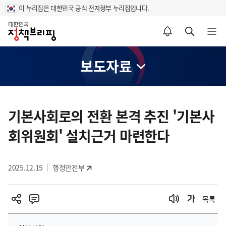
이 누리집은 대한민국 공식 전자정부 누리집입니다.
홈
알림설정 바로가기
검색 바로가기
메뉴 열기
보도자료
콘
텐
기본사회로의 전환 본격 추진 '기본사
츠
회위원회' 설치근거 마련한다
영
역
2025.12.15
행정안전부
목록