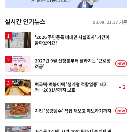
맞
춤
뉴
실시간 인기뉴스
08.09. 21:17 기준
스
'2026 주민등록 비대면 사실조사' 기간이
순
돌아왔어요!
위
동
일
2027년 9월 신청분부터 달라지는 '근로장
NEW
려금'
떡국떡·떡볶이떡 '생계형 적합업종' 재지
2
정…2031년까지 보호
단
계
상
승
치킨 '용량꼼수' 직접 재보고 제보하기까지
NEW
거주용 1주택, 시가 20억 원까지 종부세 과