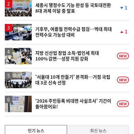
승
세종시 행정수도 기능 완성 등 국토대전환
1
8대 과제 이달 중 발표
단
계
하
락
기후부, 여름철 전력수급 점검…역대 최대
1
전력수요 가능성 대비
단
계
상
승
지방 신산업 창업 소득·법인세 최대
NEW
100% 감면…성장 지원 강화
'서울대 10개 만들기' 본격화…거점 국립
NEW
대 3곳 신속 선정
'2026 주민등록 비대면 사실조사' 기간이
NEW
돌아왔어요!
인
인기 뉴스
최신 뉴스