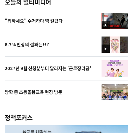
오늘의 멀티미디어
"뭐하세요" 수거하다 딱 걸렸다
영
상
6.7% 인상의 결과는요?
영
상
2027년 9월 신청분부터 달라지는 '근로장려금'
방학 중 초등돌봄교육 현장 방문
정책포커스