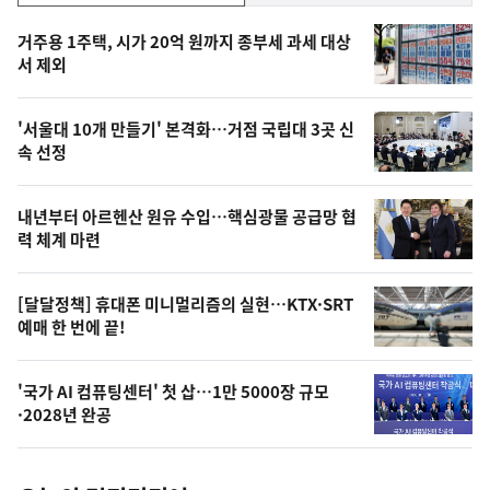
기,
인
기
최
거주용 1주택, 시가 20억 원까지 종부세 과세 대상
뉴
서 제외
신,
스
오
'서울대 10개 만들기' 본격화…거점 국립대 3곳 신
늘
속 선정
의
영
내년부터 아르헨산 원유 수입…핵심광물 공급망 협
상
력 체계 마련
,
오
[달달정책] 휴대폰 미니멀리즘의 실현…KTX·SRT
예매 한 번에 끝!
늘
의
'국가 AI 컴퓨팅센터' 첫 삽…1만 5000장 규모
사
·2028년 완공
진