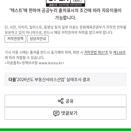
'텍스트'에 한하여 공공누리 출처표시의 조건에 따라 자유이용이
가능합니다.
단, 사진, 이미지, 일러스트, 동영상 등의 일부 자료는 문화체육관광부가 저작권 전부를
보유하고 있지 아니하므로, 반드시 해당 저작권자의 허락을 받으셔야 합니다.
저작권정책
담당자안내
기사 이용 시에는 출처를 반드시 표기해야 하며, 위반 시
저작권법 제37조
및
제138조
에 따라 처벌될 수 있습니다.
<자료출처=정책브리핑
www.korea.kr
>
이
기
다음
'2024년도 부동산서비스산업' 실태조사 결과
사
전
다
공유
열
음
기
댓글
보기
기
사