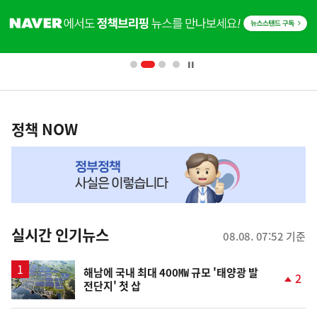
히
단
배
너
영
정
역
책
정책 NOW
NOW,
MY
맞
춤
뉴
실시간 인기뉴스
08.08. 07:52 기준
스
해남에 국내 최대 400㎿ 규모 '태양광 발
2
전단지' 첫 삽
단
계
상