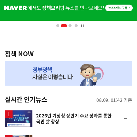
단
배
너
영
정
역
책
정책 NOW
NOW,
MY
맞
춤
뉴
실시간 인기뉴스
08.09. 01:42 기준
스
2026년 기상청 상반기 주요 성과를 통한
순
국민 삶 향상
위
동
일