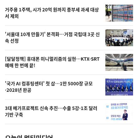
기,
인
기
최
거주용 1주택, 시가 20억 원까지 종부세 과세 대상
뉴
서 제외
신,
스
오
'서울대 10개 만들기' 본격화…거점 국립대 3곳 신
늘
속 선정
의
영
[달달정책] 휴대폰 미니멀리즘의 실현…KTX·SRT
상
예매 한 번에 끝!
,
오
'국가 AI 컴퓨팅센터' 첫 삽…1만 5000장 규모
·2028년 완공
늘
의
3대 메가프로젝트 신속 추진…수출 5강·1조 달러
사
기반 구축
진
오늘의 멀티미디어