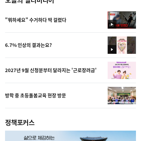
"뭐하세요" 수거하다 딱 걸렸다
영
상
6.7% 인상의 결과는요?
영
상
2027년 9월 신청분부터 달라지는 '근로장려금'
방학 중 초등돌봄교육 현장 방문
정책포커스