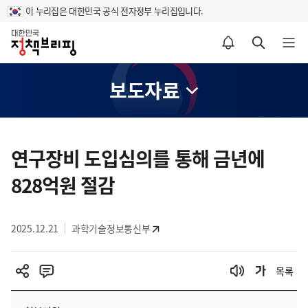
이 누리집은 대한민국 공식 전자정부 누리집입니다.
홈
알림설정 바로가기
검색 바로가기
메뉴 열기
보도자료
콘
텐
연구장비 도입심의를 통해 금년에
츠
828억원 절감
영
역
2025.12.21
과학기술정보통신부
목록