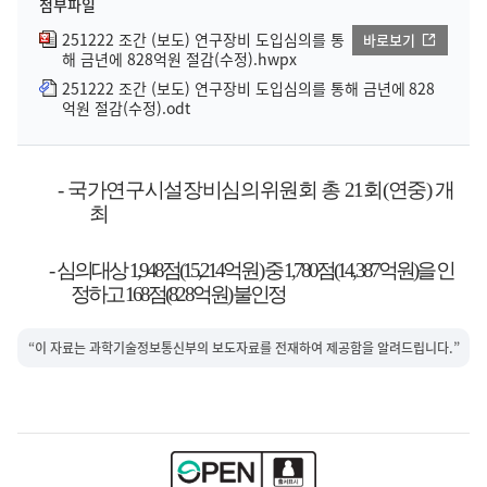
첨부파일
251222 조간 (보도) 연구장비 도입심의를 통
바로보기
해 금년에 828억원 절감(수정).hwpx
251222 조간 (보도) 연구장비 도입심의를 통해 금년에 828
억원 절감(수정).odt
-
국가연구시설장비심의위원회 총
21
회
(
연중
)
개
최
-
심의대상
1,948
점
(15,214
억원
)
중
1,780
점
(14,387
억원
)
을 인
정하고
168
점
(828
억원
)
불인정
“이 자료는 과학기술정보통신부의 보도자료를 전재하여 제공함을 알려드립니다.”