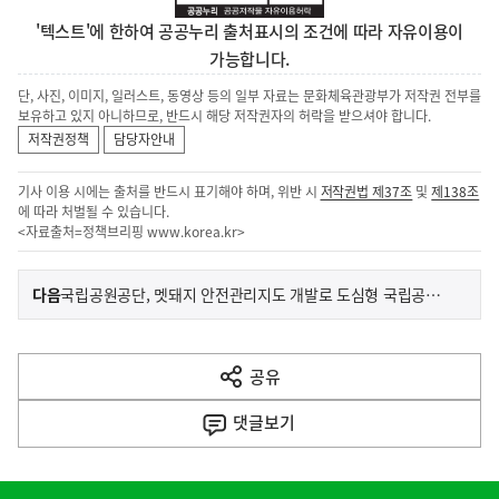
'텍스트'에 한하여 공공누리 출처표시의 조건에 따라 자유이용이
가능합니다.
단, 사진, 이미지, 일러스트, 동영상 등의 일부 자료는 문화체육관광부가 저작권 전부를
보유하고 있지 아니하므로, 반드시 해당 저작권자의 허락을 받으셔야 합니다.
저작권정책
담당자안내
기사 이용 시에는 출처를 반드시 표기해야 하며, 위반 시
저작권법 제37조
및
제138조
에 따라 처벌될 수 있습니다.
<자료출처=정책브리핑
www.korea.kr
>
이
기
다음
국립공원공단, 멧돼지 안전관리지도 개발로 도심형 국립공원 탐방객 안전 강화
사
전
다
공유
열
음
기
댓글
보기
기
사
히