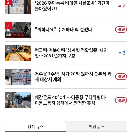
'2026 주민등록 비대면 사실조사' 기간이
2
돌아왔어요!
단
계
상
승
영
"뭐하세요" 수거하다 딱 걸렸다
NEW
상
떡국떡·떡볶이떡 '생계형 적합업종' 재지
3
정…2031년까지 보호
단
계
하
락
거주용 1주택, 시가 20억 원까지 종부세 과
NEW
세 대상서 제외
체감온도 40°C↑…이동형 무더위쉼터·
NEW
이동노동자 쉼터에서 안전한 휴식
인
인기 뉴스
최신 뉴스