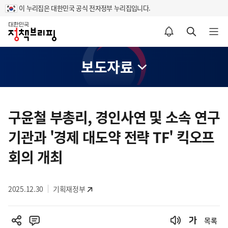
이 누리집은 대한민국 공식 전자정부 누리집입니다.
홈
알림설정 바로가기
검색 바로가기
메뉴 열기
보도자료
콘
텐
구윤철 부총리, 경인사연 및 소속 연구
츠
기관과 '경제 대도약 전략 TF' 킥오프
영
역
회의 개최
2025.12.30
기획재정부
목록