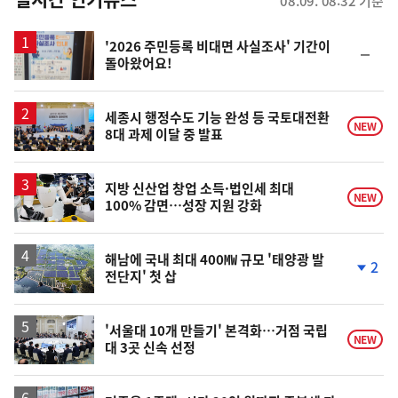
08.09. 08:32 기준
스
'2026 주민등록 비대면 사실조사' 기간이
순
돌아왔어요!
위
동
일
세종시 행정수도 기능 완성 등 국토대전환
NEW
8대 과제 이달 중 발표
지방 신산업 창업 소득·법인세 최대
NEW
100% 감면…성장 지원 강화
해남에 국내 최대 400㎿ 규모 '태양광 발
2
전단지' 첫 삽
단
계
하
락
'서울대 10개 만들기' 본격화…거점 국립
NEW
대 3곳 신속 선정