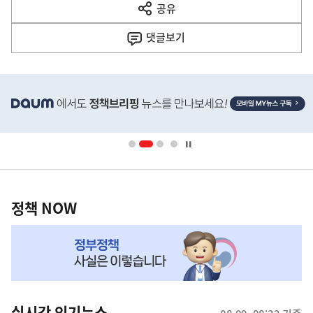
공유
열
음
기
댓글
보기
기
사
히
단
배
너
영
정
역
책
정책 NOW
NOW,
MY
맞
춤
뉴
실시간 인기뉴스