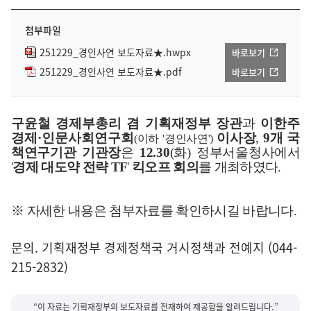
첨부파일
251229_경인사연 보도자료★.hwpx
바로보기
251229_경인사연 보도자료★.pdf
바로보기
구윤철 경제부총리 겸 기획재정부 장관
과
이한주
경제
·
인문사회연구회
이사장
,
9
개 국
(
이하
'
경인사연
')
책연구기관 기관장
은
12.30
(
화
)
정부서울청사
에서
'
경제 대도약 전략
TF
'
킥오프 회의
를 개최하였다
.
※ 자세한 내용은 첨부자료를 확인하시길 바랍니다.
문의. 기획재정부 경제정책국 거시정책과 전예지 (044-
215-2832)
“이 자료는 기획재정부의 보도자료를 전재하여 제공함을 알려드립니다.”