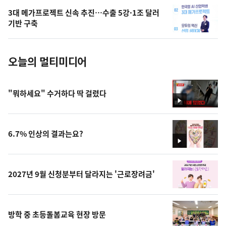
의
3대 메가프로젝트 신속 추진…수출 5강·1조 달러
사
기반 구축
진
오늘의 멀티미디어
"뭐하세요" 수거하다 딱 걸렸다
영
상
6.7% 인상의 결과는요?
영
상
2027년 9월 신청분부터 달라지는 '근로장려금'
방학 중 초등돌봄교육 현장 방문