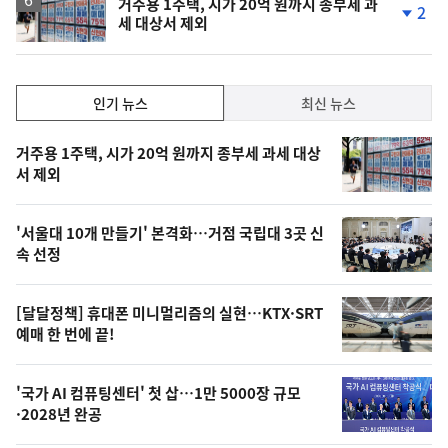
거주용 1주택, 시가 20억 원까지 종부세 과
2
세 대상서 제외
단
계
하
락
인
인기 뉴스
최신 뉴스
기,
인
기
최
거주용 1주택, 시가 20억 원까지 종부세 과세 대상
뉴
서 제외
신,
스
오
'서울대 10개 만들기' 본격화…거점 국립대 3곳 신
늘
속 선정
의
영
[달달정책] 휴대폰 미니멀리즘의 실현…KTX·SRT
상
예매 한 번에 끝!
,
오
'국가 AI 컴퓨팅센터' 첫 삽…1만 5000장 규모
·2028년 완공
늘