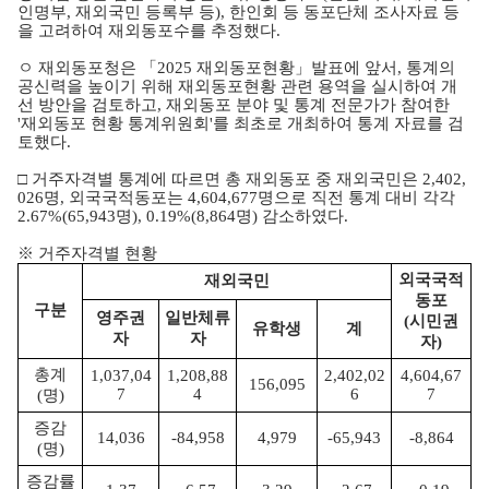
인명부, 재외국민 등록부 등), 한인회 등 동포단체 조사자료 등
을 고려하여 재외동포수를 추정했다.
ㅇ 재외동포청은 「2025 재외동포현황」발표에 앞서, 통계의
공신력을 높이기 위해 재외동포현황 관련 용역을 실시하여 개
선 방안을 검토하고, 재외동포 분야 및 통계 전문가가 참여한
'재외동포 현황 통계위원회'를 최초로 개최하여 통계 자료를 검
토했다.
□ 거주자격별 통계에 따르면 총 재외동포 중 재외국민은 2,402,
026명, 외국국적동포는 4,604,677명으로 직전 통계 대비 각각
2.67%(65,943명), 0.19%(8,864명) 감소하였다.
※ 거주자격별 현황
외국국
적
재외국민
동포
구
분
영주권
일반체류
(시민권
유학생
계
자
자
자)
총계
1,037,04
1,208,88
2,402,02
4,604,67
156,095
7
4
6
7
(명)
증감
14,036
-84,958
4,979
-65,943
-8,864
(명)
증감률