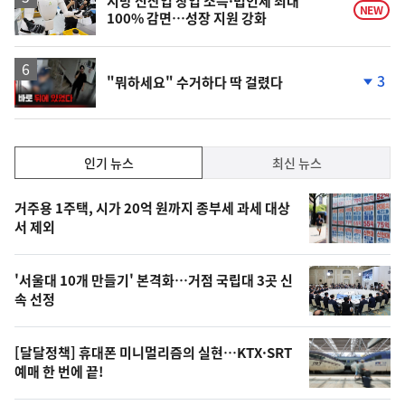
지방 신산업 창업 소득·법인세 최대
NEW
100% 감면…성장 지원 강화
영
3
"뭐하세요" 수거하다 딱 걸렸다
상
단
계
하
락
인
인기 뉴스
최신 뉴스
기,
인
기
최
거주용 1주택, 시가 20억 원까지 종부세 과세 대상
뉴
서 제외
신,
스
오
'서울대 10개 만들기' 본격화…거점 국립대 3곳 신
늘
속 선정
의
영
[달달정책] 휴대폰 미니멀리즘의 실현…KTX·SRT
상
예매 한 번에 끝!
,