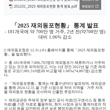
251231_2025 재외동포현황 통계 발표.pdf
바로보기
「2025 재외동포현황」 통계 발표
- 181개국에 약 700만 명 거주, 2년 전(약708만 명)
대비 1.06% 감소
□ 재외동포청은 12.31.(수) 홈페이지를 통해「2025 재외동포현
황」을 발표했다.
ㅇ 총 181개국에 7,006,703명의 재외동포가 체류하거나 거주하
고 있는 것으로 파악되었고, 이는 2년 전인 2022년 말 기준 재외
동포 규모(7,081,510명)와 비교할 때 1.06%(74,807명) 감소했
다.
ㅇ 「재외동포현황」통계는 매 홀수년마다 발표되며, 재외공관
을 통해 2024.12.31.을 기준 시점으로 하여 지역별 · 거주 자격
별 재외동포 현황을 조사하여 산출한 추정치이다.
ㅇ 재외공관은 주재국 정부 발간 공식 자료(인구센서스 등 통계
자료)를 기준 자료로 활용하되, 현지 사정과 공식 통계자료의 작
성 시점 등을 감안하여 공관 보유 행정자료(민원 처리, 재외선거