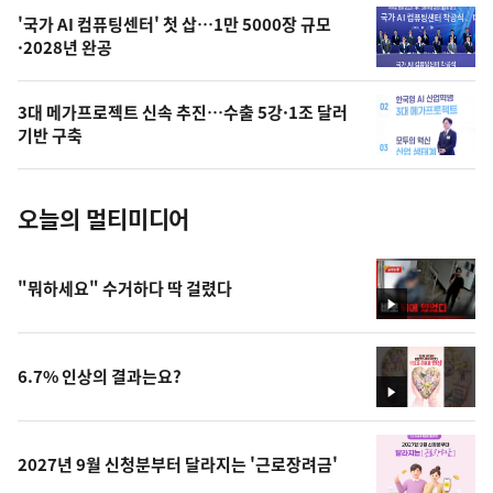
오
'국가 AI 컴퓨팅센터' 첫 삽…1만 5000장 규모
·2028년 완공
늘
의
3대 메가프로젝트 신속 추진…수출 5강·1조 달러
사
기반 구축
진
오늘의 멀티미디어
"뭐하세요" 수거하다 딱 걸렸다
영
상
6.7% 인상의 결과는요?
영
상
2027년 9월 신청분부터 달라지는 '근로장려금'