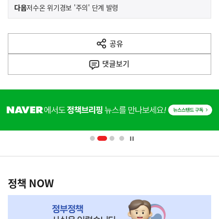
이
기
다음
저수온 위기경보 '주의' 단계 발령
사
전
다
공유
열
음
기
댓글
보기
기
사
히
단
배
너
영
정
역
책
정책 NOW
NOW,
MY