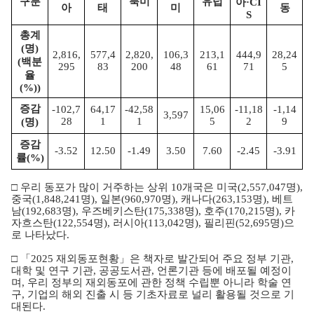
구분
북미
유럽
아·CI
아
태
미
동
S
총계
(명)
2,816,
577,4
2,820,
106,3
213,1
444,9
28,24
(백분
295
83
200
48
61
71
5
율
(%))
증감
-102,7
64,17
-42,58
15,06
-11,18
-1,14
3,597
28
1
1
5
2
9
(명)
증감
-3.52
12.50
-1.49
3.50
7.60
-2.45
-3.91
률(%)
□ 우리 동포가 많이 거주하는 상위 10개국은 미국(2,557,047명),
중국(1,848,241명), 일본(960,970명), 캐나다(263,153명), 베트
남(192,683명), 우즈베키스탄(175,338명), 호주(170,215명), 카
자흐스탄(122,554명), 러시아(113,042명), 필리핀(52,695명)으
로 나타났다.
□ 「2025 재외동포현황」은 책자로 발간되어 주요 정부 기관,
대학 및 연구 기관, 공공도서관, 언론기관 등에 배포될 예정이
며, 우리 정부의 재외동포에 관한 정책 수립뿐 아니라 학술 연
구, 기업의 해외 진출 시 등 기초자료로 널리 활용될 것으로 기
대된다.