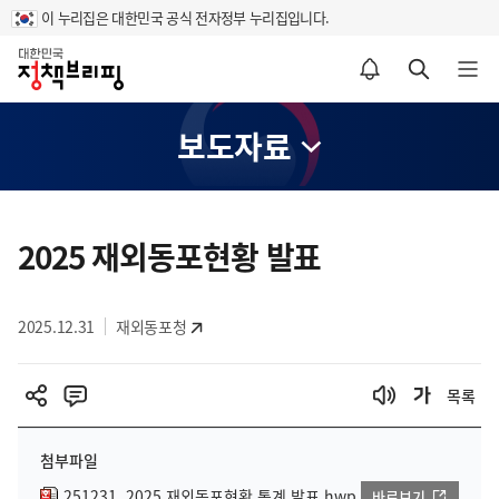
이 누리집은 대한민국 공식 전자정부 누리집입니다.
홈
알림설정 바로가기
검색 바로가기
메뉴 열기
보도자료
콘
텐
2025 재외동포현황 발표
츠
영
2025.12.31
재외동포청
역
목록
첨부파일
251231_2025 재외동포현황 통계 발표.hwp
바로보기