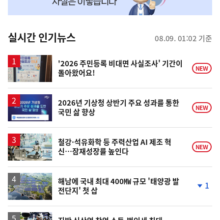
맞
춤
뉴
실시간 인기뉴스
08.09. 01:02 기준
스
'2026 주민등록 비대면 사실조사' 기간이
NEW
돌아왔어요!
2026년 기상청 상반기 주요 성과를 통한
NEW
국민 삶 향상
철강·석유화학 등 주력산업 AI 제조 혁
NEW
신…잠재성장률 높인다
해남에 국내 최대 400㎿ 규모 '태양광 발
1
전단지' 첫 삽
단
계
하
락