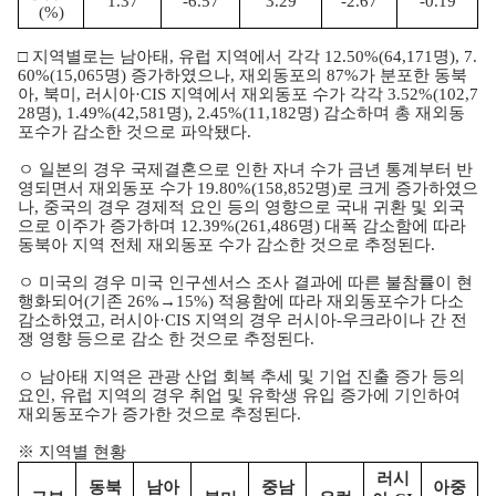
1.37
-6.57
3.29
-2.67
-0.19
(%)
□ 지역별로는 남아태, 유럽 지역에서 각각 12.50%(64,171명), 7.
60%(15,065명) 증가하였으나, 재외동포의 87%가 분포한 동북
아, 북미, 러시아·CIS 지역에서 재외동포 수가 각각 3.52%(102,7
28명), 1.49%(42,581명), 2.45%(11,182명) 감소하며 총 재외동
포수가 감소한 것으로 파악됐다.
ㅇ 일본의 경우 국제결혼으로 인한 자녀 수가 금년 통계부터 반
영되면서 재외동포 수가 19.80%(158,852명)로 크게 증가하였으
나, 중국의 경우 경제적 요인 등의 영향으로 국내 귀환 및 외국
으로 이주가 증가하며 12.39%(261,486명) 대폭 감소함에 따라
동북아 지역 전체 재외동포 수가 감소한 것으로 추정된다.
ㅇ 미국의 경우 미국 인구센서스 조사 결과에 따른 불참률이 현
행화되어(기존 26%→15%) 적용함에 따라 재외동포수가 다소
감소하였고, 러시아·CIS 지역의 경우 러시아-우크라이나 간 전
쟁 영향 등으로 감소 한 것으로 추정된다.
ㅇ 남아태 지역은 관광 산업 회복 추세 및 기업 진출 증가 등의
요인, 유럽 지역의 경우 취업 및 유학생 유입 증가에 기인하여
재외동포수가 증가한 것으로 추정된다.
※ 지역별 현황
러시
동북
남아
중남
아중