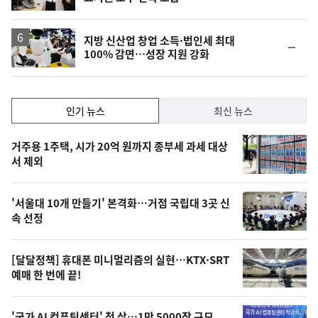
단
계
하
락
지방 신산업 창업 소득·법인세 최대
순
100% 감면…성장 지원 강화
위
동
일
인
인기 뉴스
최신 뉴스
기,
인
기
최
거주용 1주택, 시가 20억 원까지 종부세 과세 대상
뉴
서 제외
신,
스
오
'서울대 10개 만들기' 본격화…거점 국립대 3곳 신
늘
속 선정
의
영
[달달정책] 휴대폰 미니멀리즘의 실현…KTX·SRT
상
예매 한 번에 끝!
,
'국가 AI 컴퓨팅센터' 첫 삽…1만 5000장 규모