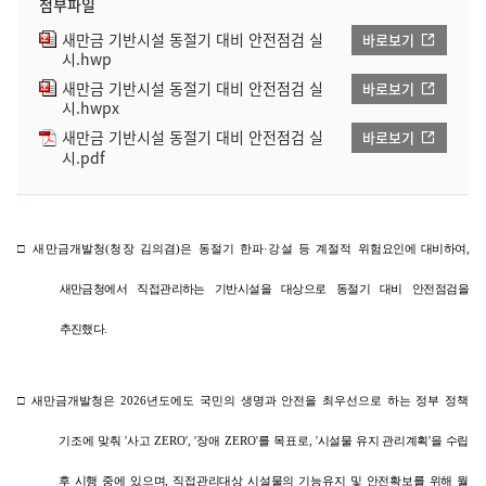
첨부파일
새만금 기반시설 동절기 대비 안전점검 실
바로보기
시.hwp
새만금 기반시설 동절기 대비 안전점검 실
바로보기
시.hwpx
새만금 기반시설 동절기 대비 안전점검 실
바로보기
시.pdf
□
새만금개발청(청장 김의겸)은 동절기 한파·강설 등 계절적 위험
요인에 대비하여,
새만금청에서 직접관리하는 기반시설을 대상으로 동절기 대비 안전점검을
추진했다.
□
새만금개발청은
2026
년도에도 국민의 생명과 안전을 최우선으로 하는 정부 정책
기조에 맞춰
'
사고
ZERO', '
장애
ZERO'
를 목표로
,
'시설물 유지 관리계획'을 수립
후 시행 중에 있으며, 직접관리대상
시설물의 기능유지 및 안전확보를 위해 월