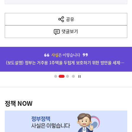
사
전
다
공유
열
음
기
댓글
보기
기
사
히
단
(보도설명) 정부는 거주용 1주택을 두텁게 보호하기 위한 방안을 세제개편안에 담았습니다.
배
너
영
정
역
책
정책 NOW
NOW,
MY
맞