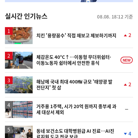
춤
뉴
실시간 인기뉴스
08.08. 18:12 기준
스
2
치킨 '용량꼼수' 직접 재보고 제보하기까지
단
계
상
승
체감온도 40°C↑…이동형 무더위쉼터·
NEW
이동노동자 쉼터에서 안전한 휴식
해남에 국내 최대 400㎿ 규모 '태양광 발
2
전단지' 첫 삽
단
계
상
승
거주용 1주택, 시가 20억 원까지 종부세 과
순
세 대상서 제외
위
동
일
동네 보건소도 대학병원급 AI 진료…AI진
4
료지원 도구 전국 보급