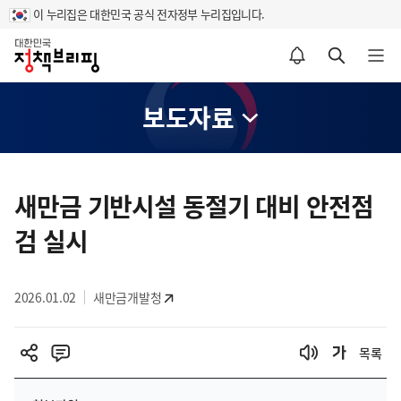
이 누리집은 대한민국 공식 전자정부 누리집입니다.
홈
알림설정 바로가기
검색 바로가기
메뉴 열기
보도자료
콘
텐
새만금 기반시설 동절기 대비 안전점
츠
검 실시
영
역
2026.01.02
새만금개발청
목록