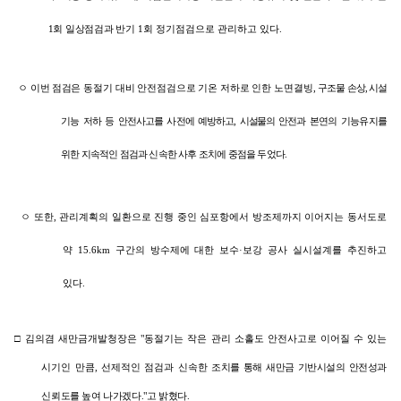
1회 일상점검과 반기
1
회 정기점검으로 관리하고 있다
.
ㅇ
이번
점검은 동절기 대비 안전점검으로 기온 저하로 인한 노면결빙,
구조물 손상, 시설
기능 저하 등 안전사고를 사전에 예방하고,
시설물의
안전과 본연의 기능유지를
위한 지속적인 점검과 신속한 사후 조치에 중점을 두었다.
ㅇ
또한
,
관리계획의 일환으로 진행 중인 심포항에서 방조제까지 이어지는 동서도로
약
15.6km
구간의 방수제에 대한 보수
·
보강 공사 실시설계를 추진하고
있다
.
□
김의겸 새만금개발청장은
"
동절기는 작은 관리 소홀도 안전사고로 이어질 수 있는
시기인 만큼
,
선제적인 점검과 신속한
조치를 통해 새만금 기반시설의 안전성과
신뢰도를 높여 나가겠다."고 밝혔다.