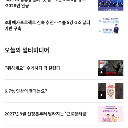
오
·2028년 완공
늘
의
3대 메가프로젝트 신속 추진…수출 5강·1조 달러
사
기반 구축
진
오늘의 멀티미디어
"뭐하세요" 수거하다 딱 걸렸다
영
상
6.7% 인상의 결과는요?
영
상
2027년 9월 신청분부터 달라지는 '근로장려금'