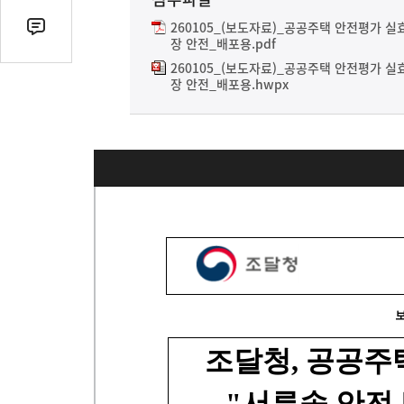
열
기
260105_(보도자료)_공공주택 안전평가 실
댓
장 안전_배포용.pdf
글
260105_(보도자료)_공공주택 안전평가 실
수
장 안전_배포용.hwpx
(클
릭
시
댓
글
로
이
동)