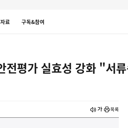
책자료
구독&참여
안전평가 실효성 강화 "서류속
시작
열기
목록