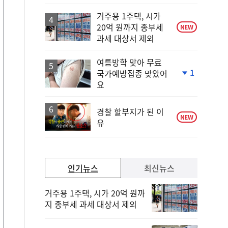
일
거주용 1주택, 시가
20억 원까지 종부세
NEW
과세 대상서 제외
여름방학 맞아 무료
1
국가예방접종 맞았어
단
요
계
하
락
경찰 할부지가 된 이
NEW
유
인기뉴스
최신뉴스
거주용 1주택, 시가 20억 원까
지 종부세 과세 대상서 제외