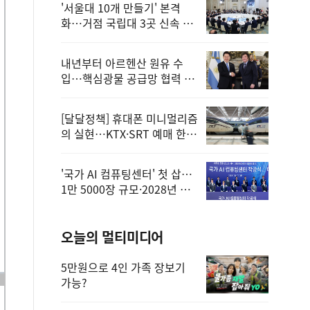
'서울대 10개 만들기' 본격
화…거점 국립대 3곳 신속 선
정
내년부터 아르헨산 원유 수
입…핵심광물 공급망 협력 체
계 마련
[달달정책] 휴대폰 미니멀리즘
의 실현…KTX·SRT 예매 한
번에 끝!
'국가 AI 컴퓨팅센터' 첫 삽…
1만 5000장 규모·2028년 완
공
오늘의 멀티미디어
5만원으로 4인 가족 장보기
가능?