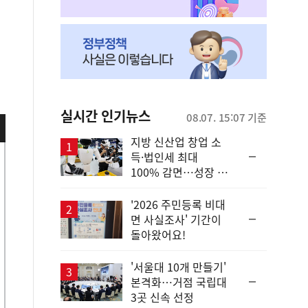
실시간 인기뉴스
08.07. 15:07 기준
지방 신산업 창업 소
순
득·법인세 최대
위
100% 감면…성장 지
동
원 강화
일
'2026 주민등록 비대
순
면 사실조사' 기간이
위
돌아왔어요!
동
일
'서울대 10개 만들기'
순
본격화…거점 국립대
위
3곳 신속 선정
동