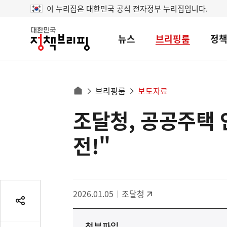
이 누리집은 대한민국 공식 전자정부 누리집입니다.
뉴스
브리핑룸
정
대
한
민
국
정
사
브리핑룸
보도자료
책
홈
브
이
으
조달청, 공공주택 
콘
리
트
로
핑
텐
이
전!"
츠
동
영
경
역
로
2026.01.05
조달청
공
유
첨부파일