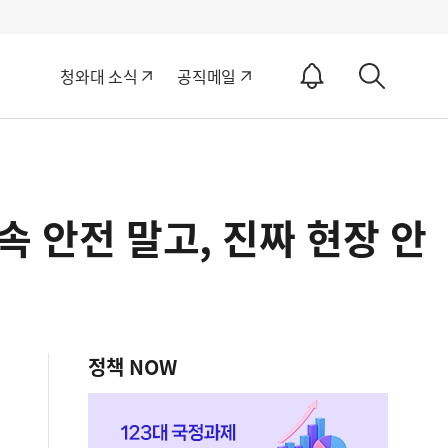
알
청와대 소식
공직메일
림
상
ON
세
검
색
 안전 말고, 진짜 현장 안
정책 NOW