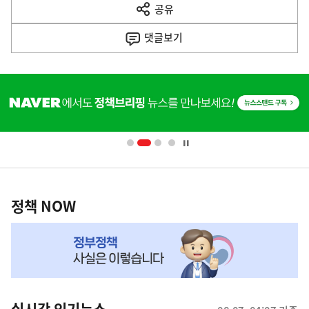
공유
열
음
기
댓글
보기
기
사
히
단
배
너
영
정
역
책
정책 NOW
NOW,
MY
맞
춤
뉴
실시간 인기뉴스