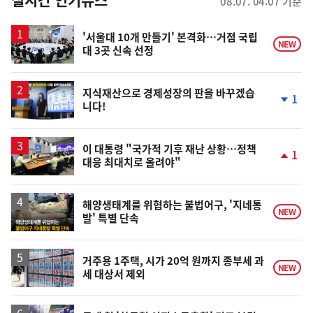
08.07. 04:07 기준
스
'서울대 10개 만들기' 본격화…거점 국립
NEW
대 3곳 신속 선정
지식재산으로 경제성장의 판을 바꾸겠습
1
니다!
단
계
하
락
이 대통령 "국가적 기후 재난 상황…정책
1
대응 최대치로 올려야"
단
계
상
승
해양생태계를 위협하는 불법어구, '지네통
NEW
발' 특별 단속
거주용 1주택, 시가 20억 원까지 종부세 과
NEW
세 대상서 제외