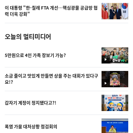
의
이 대통령 "한-칠레 FTA 개선…핵심광물 공급망 협
사
력 더욱 강화"
진
오늘의 멀티미디어
5만원으로 4인 가족 장보기 가능?
영
상
소금 줄이고 맛있게 만들면 상을 주는 대회가 있다구
요!?
영
상
갑자기 계정이 정지됐다고?!
폭염 가뭄 대처상황 점검회의