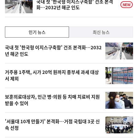
국내 첫 '한국형 이지스구축함' 건조 본격
NEW
화…2032년 해군 인도
인
인기 뉴스
최신 뉴스
기,
인
기
최
국내 첫 '한국형 이지스구축함' 건조 본격화…2032
뉴
년 해군 인도
신,
스
오
거주용 1주택, 시가 20억 원까지 종부세 과세 대상
늘
서 제외
의
영
보훈의료대상자, 인근 병·의원 등 치매 치료비 지원
상
받을 수 있어
,
오
'서울대 10개 만들기' 본격화…거점 국립대 3곳 신
속 선정
늘