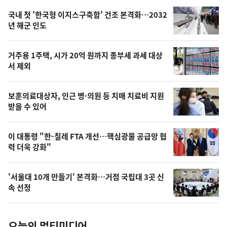
기,
인
기
최
국내 첫 '한국형 이지스구축함' 건조 본격화…2032
뉴
년 해군 인도
신,
스
오
거주용 1주택, 시가 20억 원까지 종부세 과세 대상
늘
서 제외
의
영
보훈의료대상자, 인근 병·의원 등 치매 치료비 지원
상
받을 수 있어
,
오
이 대통령 "한-칠레 FTA 개선…핵심광물 공급망 협
력 더욱 강화"
늘
의
'서울대 10개 만들기' 본격화…거점 국립대 3곳 신
사
속 선정
진
오늘의 멀티미디어