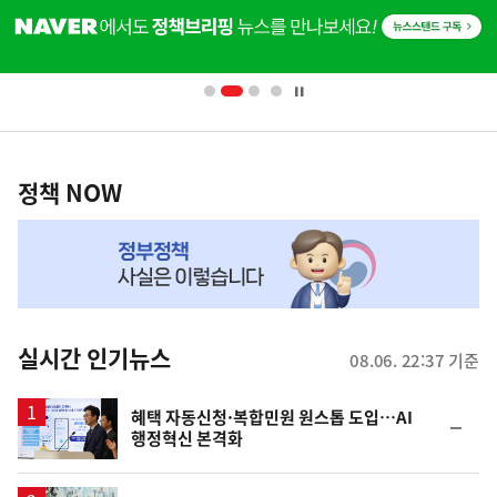
단
배
너
영
정
역
책
정책 NOW
NOW,
MY
맞
춤
뉴
실시간 인기뉴스
08.06. 22:37 기준
스
혜택 자동신청·복합민원 원스톱 도입…AI
순
행정혁신 본격화
위
동
일