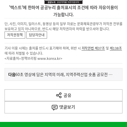
'텍스트'에 한하여 공공누리 출처표시의 조건에 따라 자유이용이
가능합니다.
단, 사진, 이미지, 일러스트, 동영상 등의 일부 자료는 문화체육관광부가 저작권 전부를
보유하고 있지 아니하므로, 반드시 해당 저작권자의 허락을 받으셔야 합니다.
저작권정책
담당자안내
기사 이용 시에는 출처를 반드시 표기해야 하며, 위반 시
저작권법 제37조
및
제138조
에 따라 처벌될 수 있습니다.
<자료출처=정책브리핑
www.korea.kr
>
이
기
다음
60초 영상에 담은 지역의 미래, 지역주력산업 숏폼 공모전 수상작 30점 발표
사
전
다
공유
열
음
기
댓글
보기
기
사
히