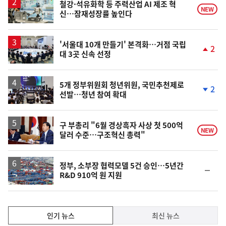
철강·석유화학 등 주력산업 AI 제조 혁
NEW
신…잠재성장률 높인다
'서울대 10개 만들기' 본격화…거점 국립
2
대 3곳 신속 선정
단
계
상
승
5개 정부위원회 청년위원, 국민추천제로
2
선발…청년 참여 확대
단
계
하
락
구 부총리 "6월 경상흑자 사상 첫 500억
NEW
달러 수준…구조혁신 총력"
정부, 소부장 협력모델 5건 승인…5년간
순
R&D 910억 원 지원
위
동
일
인
인기 뉴스
최신 뉴스