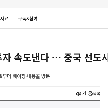
책자료
구독&참여
자 속도낸다 … 중국 선도
8일부터 베이징·내몽골 방문
시작
열기
목록