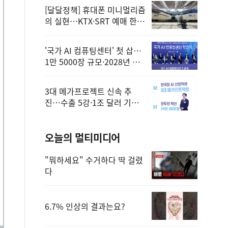
[달달정책] 휴대폰 미니멀리즘
의 실현…KTX·SRT 예매 한
번에 끝!
'국가 AI 컴퓨팅센터' 첫 삽…
1만 5000장 규모·2028년 완
공
3대 메가프로젝트 신속 추
진…수출 5강·1조 달러 기반
구축
오늘의 멀티미디어
"뭐하세요" 수거하다 딱 걸렸
다
6.7% 인상의 결과는요?