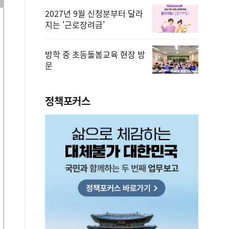
2027년 9월 신청분부터 달라
지는 '근로장려금'
방학 중 초등돌봄교육 현장 방
문
정책포커스