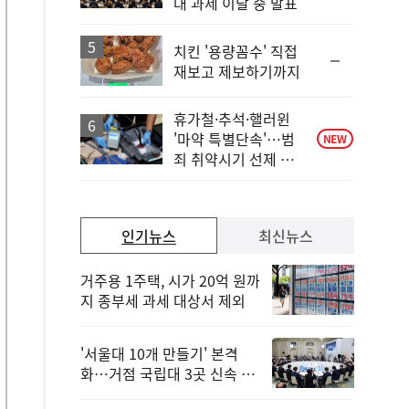
대 과제 이달 중 발표
치킨 '용량꼼수' 직접
순
재보고 제보하기까지
위
동
일
휴가철·추석·핼러윈
'마약 특별단속'…범
NEW
죄 취약시기 선제 대
응
인기뉴스
최신뉴스
거주용 1주택, 시가 20억 원까
지 종부세 과세 대상서 제외
'서울대 10개 만들기' 본격
화…거점 국립대 3곳 신속 선
정