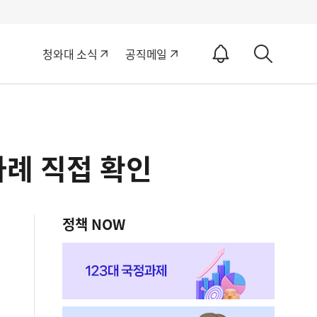
알
청와대 소식
공직메일
림
상
ON
세
검
색
사례 직접 확인
정책 NOW