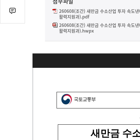
첨부파일
열
기
260608(조간) 새만금 수소산업 투자 속도
댓
활력지원과).pdf
글
260608(조간) 새만금 수소산업 투자 속도
수
활력지원과).hwpx
(클
릭
시
댓
글
로
이
동)