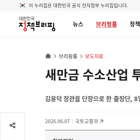
이 누리집은 대한민국 공식 전자정부 누리집입니다.
뉴스
브리핑룸
정
대
한
민
국
정
사
브리핑룸
보도자료
책
홈
브
이
으
새만금 수소산업 투
콘
리
트
로
핑
텐
이
츠
동
영
김윤덕 장관을 단장으로 한 출장단, 
경
역
로
2026.06.07
국토교통부
공
유