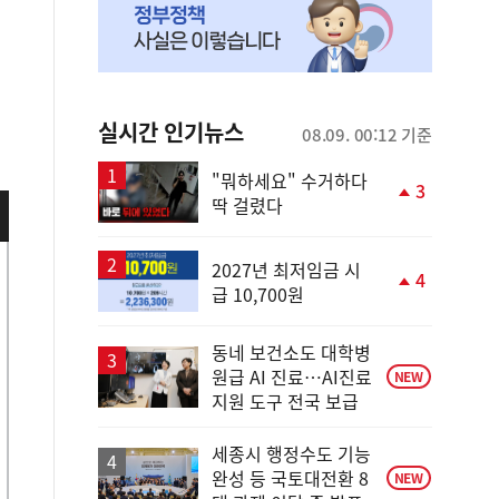
실시간 인기뉴스
08.09. 00:12 기준
"뭐하세요" 수거하다
3
딱 걸렸다
단
계
상
승
2027년 최저임금 시
4
급 10,700원
단
계
상
동네 보건소도 대학병
승
원급 AI 진료…AI진료
NEW
지원 도구 전국 보급
세종시 행정수도 기능
완성 등 국토대전환 8
NEW