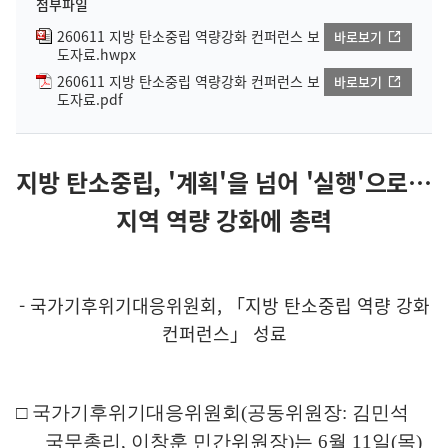
첨부파일
260611 지방 탄소중립 역량강화 컨퍼런스 보
바로보기
도자료.hwpx
260611 지방 탄소중립 역량강화 컨퍼런스 보
바로보기
도자료.pdf
지방 탄소중립, '계획'을 넘어 '실행'으로…
지역 역량 강화에 총력
- 국가기후위기대응위원회, 「지방 탄소중립 역량 강화
컨퍼런스」 성료
□
국가기후위기대응위원회
(
공동위원장
:
김민석
국무총리
,
이창훈 민간위원장
)
는
6
월
11
일
(
목
)