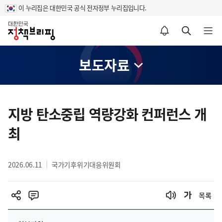
이 누리집은 대한민국 공식 전자정부 누리집입니다.
홈
알림설정 바로가기
검색 바로가기
메뉴 열기
보도자료
콘
텐
지방 탄소중립 역량강화 컨퍼런스 개
츠
최
영
역
2026.06.11
국가기후위기대응위원회
목록