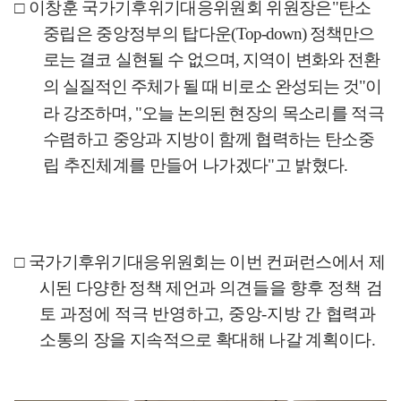
□
이창훈 국가기후위기대응위원회 위원장은
"
탄소
중립은 중앙정부의 탑다운
(Top-down)
정책만으
로는 결코 실현될 수 없으며
,
지역이 변화와 전환
의
실질적인 주체가 될 때 비로소 완성되는 것
"
이
라 강조하며
, "
오늘 논의된
현장의 목소리를 적극
수렴하고 중앙과 지방이 함께 협력하는 탄소중
립 추진체계를 만들어 나가겠다
"
고 밝혔다
.
□
국가기후위기대응위원회는 이번 컨퍼런스에서 제
시된 다양한 정책 제언과
의견들을 향후 정책 검
토 과정에 적극 반영하고
,
중앙
-
지방 간 협력과
소통
의 장을 지속적으로 확대해 나갈 계획이다
.