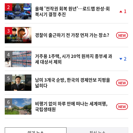
일
올해 '전작권 회복 원년'…로드맵 완성·회
1
복시기 결정 추진
단
계
상
승
영
경찰이 출근하기 전 가장 먼저 가는 장소?
NEW
상
거주용 1주택, 시가 20억 원까지 종부세 과
2
세 대상서 제외
단
계
하
락
남미 3개국 순방, 한국의 경제안보 지평을
NEW
넓히다
비행기 없이 하루 만에 떠나는 세계여행,
NEW
국립생태원
인
인기 뉴스
최신 뉴스