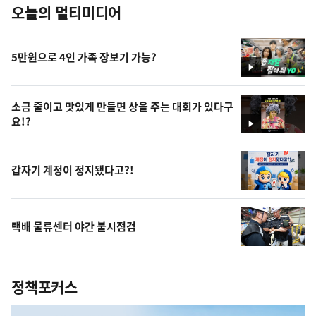
오늘의 멀티미디어
5만원으로 4인 가족 장보기 가능?
영
상
소금 줄이고 맛있게 만들면 상을 주는 대회가 있다구
요!?
영
상
갑자기 계정이 정지됐다고?!
택배 물류센터 야간 불시점검
정책포커스