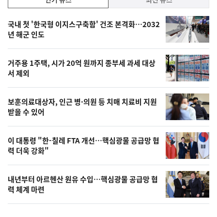
기,
인
기
최
국내 첫 '한국형 이지스구축함' 건조 본격화…2032
뉴
년 해군 인도
신,
스
오
거주용 1주택, 시가 20억 원까지 종부세 과세 대상
늘
서 제외
의
영
보훈의료대상자, 인근 병·의원 등 치매 치료비 지원
상
받을 수 있어
,
오
이 대통령 "한-칠레 FTA 개선…핵심광물 공급망 협
력 더욱 강화"
늘
의
내년부터 아르헨산 원유 수입…핵심광물 공급망 협
사
력 체계 마련
진