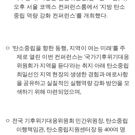
오후 서울 코엑스 컨퍼런스룸에서
'
지방 탄소
중립 역량 강화 컨퍼런스
'
를 개최했다
.
ㅇ
'
탄소중립을 향한 동행
,
지역이 여는 미래
'
를 주
제로 열린 이번 컨퍼런스
는
'
국가기후위기대응
위원회가 지역을 듣다
'
라는 취지 아래 탄소중립
최일선인 지역 현장의 생생한 경험과 애로사항
을 공유하고 실질적인 실행역량 강화 방안을 모
색하기 위해 마련되었으며
,
ㅇ
전국 기후위기대응위원회 민간위원장
,
탄소중립
이행책임관
,
탄소중립지원센터장 등
400
여 명