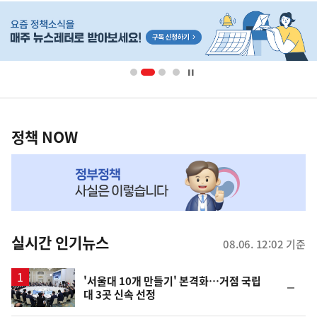
히
단
배
너
영
정
역
책
정책 NOW
NOW,
MY
맞
춤
뉴
실시간 인기뉴스
08.06. 12:02 기준
스
'서울대 10개 만들기' 본격화…거점 국립
순
대 3곳 신속 선정
위
동