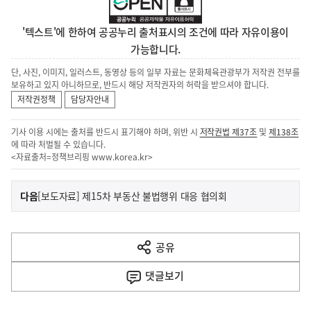
'텍스트'에 한하여 공공누리 출처표시의 조건에 따라 자유이용이
가능합니다.
단, 사진, 이미지, 일러스트, 동영상 등의 일부 자료는 문화체육관광부가 저작권 전부를
보유하고 있지 아니하므로, 반드시 해당 저작권자의 허락을 받으셔야 합니다.
저작권정책
담당자안내
기사 이용 시에는 출처를 반드시 표기해야 하며, 위반 시
저작권법 제37조
및
제138조
에 따라 처벌될 수 있습니다.
<자료출처=정책브리핑
www.korea.kr
>
이
기
다음
[보도자료] 제15차 부동산 불법행위 대응 협의회
사
전
다
공유
열
음
기
댓글
보기
기
사