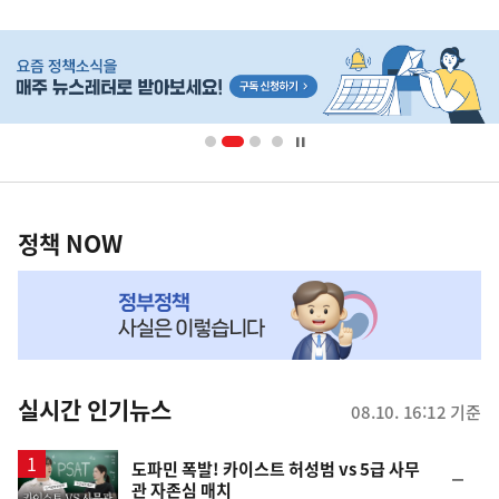
사
히
단
배
너
영
정
역
책
정책 NOW
NOW,
MY
맞
춤
뉴
실시간 인기뉴스
08.10. 16:12 기준
스
영
도파민 폭발! 카이스트 허성범 vs 5급 사무
순
관 자존심 매치
상
위