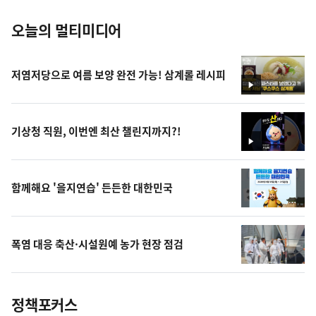
오늘의 멀티미디어
저염저당으로 여름 보양 완전 가능! 삼계롤 레시피
영
상
기상청 직원, 이번엔 최산 챌린지까지?!
영
상
함께해요 '을지연습' 든든한 대한민국
폭염 대응 축산·시설원예 농가 현장 점검
정책포커스