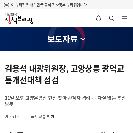
이 누리집은 대한민국 공식 전자정부 누리집입니다.
홈
알림설정 바로가기
검색 바로가기
메뉴 열기
보도자료
콘
텐
김용석 대광위원장, 고양창릉 광역교
츠
통개선대책 점검
영
역
11일 오후 고양은평선 현장 찾아 관계자 격려 … 차질 없는 추진
당부
2026.06.11
국토교통부