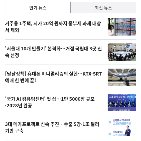
인
인기 뉴스
최신 뉴스
기,
인
기
최
거주용 1주택, 시가 20억 원까지 종부세 과세 대상
뉴
서 제외
신,
스
오
'서울대 10개 만들기' 본격화…거점 국립대 3곳 신
늘
속 선정
의
영
[달달정책] 휴대폰 미니멀리즘의 실현…KTX·SRT
상
예매 한 번에 끝!
,
오
'국가 AI 컴퓨팅센터' 첫 삽…1만 5000장 규모
·2028년 완공
늘
의
3대 메가프로젝트 신속 추진…수출 5강·1조 달러
사
기반 구축
진