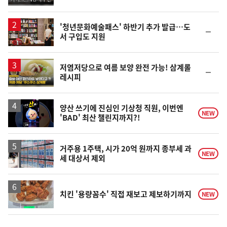
동
일
'청년문화예술패스' 하반기 추가 발급…도
순
서 구입도 지원
위
동
일
영
저염저당으로 여름 보양 완전 가능! 삼계롤
순
레시피
상
위
동
일
영
양산 쓰기에 진심인 기상청 직원, 이번엔
NEW
'BAD' 최산 챌린지까지?!
상
거주용 1주택, 시가 20억 원까지 종부세 과
NEW
세 대상서 제외
치킨 '용량꼼수' 직접 재보고 제보하기까지
NEW