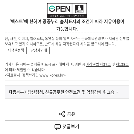
'텍스트'에 한하여 공공누리 출처표시의 조건에 따라 자유이용이
가능합니다.
단, 사진, 이미지, 일러스트, 동영상 등의 일부 자료는 문화체육관광부가 저작권 전부를
보유하고 있지 아니하므로, 반드시 해당 저작권자의 허락을 받으셔야 합니다.
저작권정책
담당자안내
기사 이용 시에는 출처를 반드시 표기해야 하며, 위반 시
저작권법 제37조
및
제138조
에 따라 처벌될 수 있습니다.
<자료출처=정책브리핑
www.korea.kr
>
이
기
다음
북부지방산림청, 신규공무원 안전보건 및 역량강화 워크숍 개최
사
전
다
공유
열
음
기
댓글
보기
기