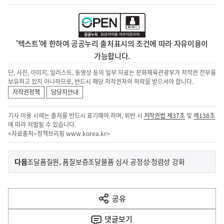
'텍스트'에 한하여 공공누리 출처표시의 조건에 따라 자유이용이
가능합니다.
단, 사진, 이미지, 일러스트, 동영상 등의 일부 자료는 문화체육관광부가 저작권 전부를
보유하고 있지 아니하므로, 반드시 해당 저작권자의 허락을 받으셔야 합니다.
저작권정책
담당자안내
기사 이용 시에는 출처를 반드시 표기해야 하며, 위반 시
저작권법 제37조
및
제138조
에 따라 처벌될 수 있습니다.
<자료출처=정책브리핑
www.korea.kr
>
이
기
다음
조달품질원, 품질보증조달물품 심사 공정성·청렴성 강화
사
전
다
공유
열
음
기
댓글
보기
기