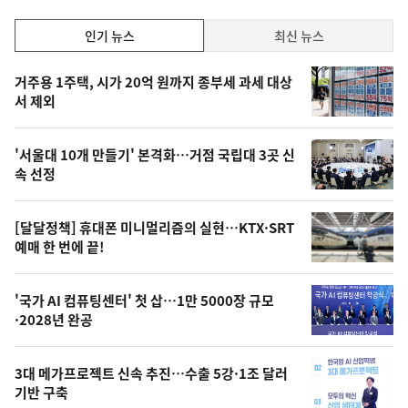
인
인기 뉴스
최신 뉴스
기,
인
기
최
거주용 1주택, 시가 20억 원까지 종부세 과세 대상
뉴
서 제외
신,
스
오
'서울대 10개 만들기' 본격화…거점 국립대 3곳 신
늘
속 선정
의
영
[달달정책] 휴대폰 미니멀리즘의 실현…KTX·SRT
상
예매 한 번에 끝!
,
오
'국가 AI 컴퓨팅센터' 첫 삽…1만 5000장 규모
·2028년 완공
늘
의
3대 메가프로젝트 신속 추진…수출 5강·1조 달러
사
기반 구축