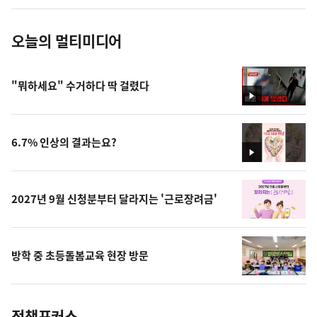
진
오늘의 멀티미디어
"뭐하세요" 수거하다 딱 걸렸다
영
상
6.7% 인상의 결과는요?
영
상
2027년 9월 신청분부터 달라지는 '근로장려금'
방학 중 초등돌봄교육 현장 방문
정책포커스