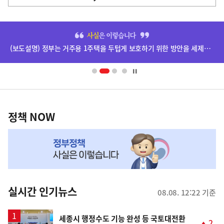
사
히
단
(보도설명) 정부는 거주용 1주택을 두텁게 보호하기 위한 방안을 세제개편안에 담았습니다.
배
너
영
정
역
책
정책 NOW
NOW,
MY
맞
춤
뉴
실시간 인기뉴스
08.08. 12:22 기준
스
세종시 행정수도 기능 완성 등 국토대전환
2