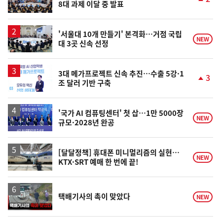
8대 과제 이달 중 발표
단
계
상
승
'서울대 10개 만들기' 본격화…거점 국립
NEW
대 3곳 신속 선정
3대 메가프로젝트 신속 추진…수출 5강·1
3
조 달러 기반 구축
단
계
상
승
'국가 AI 컴퓨팅센터' 첫 삽…1만 5000장
NEW
규모·2028년 완공
[달달정책] 휴대폰 미니멀리즘의 실현…
NEW
KTX·SRT 예매 한 번에 끝!
영
택배기사의 촉이 맞았다
NEW
상