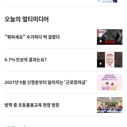
진
오늘의 멀티미디어
"뭐하세요" 수거하다 딱 걸렸다
영
상
6.7% 인상의 결과는요?
영
상
2027년 9월 신청분부터 달라지는 '근로장려금'
방학 중 초등돌봄교육 현장 방문