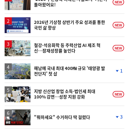
NEW
돌아왔어요!
2026년 기상청 상반기 주요 성과를 통한
NEW
국민 삶 향상
철강·석유화학 등 주력산업 AI 제조 혁
NEW
신…잠재성장률 높인다
해남에 국내 최대 400㎿ 규모 '태양광 발
1
전단지' 첫 삽
단
계
하
락
지방 신산업 창업 소득·법인세 최대
NEW
100% 감면…성장 지원 강화
영
3
"뭐하세요" 수거하다 딱 걸렸다
상
단
계