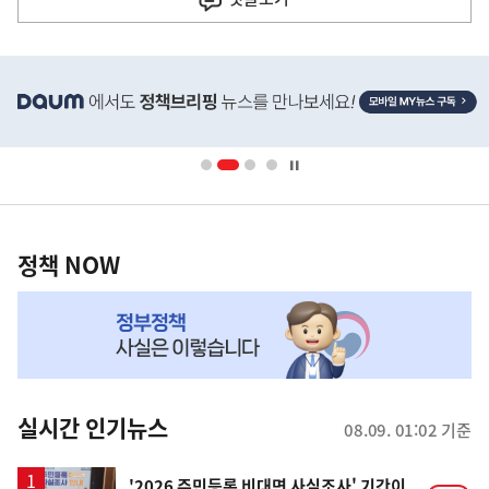
기
사
히
단
배
너
영
정
역
책
정책 NOW
NOW,
MY
맞
춤
뉴
실시간 인기뉴스
08.09. 01:02 기준
스
'2026 주민등록 비대면 사실조사' 기간이