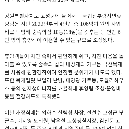
강원특별자치도 고성군에 들어서는 국립진부령자연휴
양림은 지난 2022년부터 4년간 총 106억여 원의 사업
비를 투입해 숲속의집 18동(18실)을 갖추는 등 연간 6
만 명의 휴양객이 이용할 수 있는 규모로 조성됐다.
휴양객들이 자연 속에서 편안하게 쉬고, 지친 마음을 돌
아볼 수 있도록 숲속의 집의 내장재와 가구는 국산목재
를 사용해 친환경적이며 안정된 분위기가 나도록 했다.
또한 목재펠릿 보일러 난방, 태양광 가로등, 모듈러하우
스 등의 신재생에너지를 효율화해 휴양림 조성·운영비
용을 절감하도록 특화했다.
이날 개장식에는 임하수 산림청 차장, 전철수 고성군 부
군수, 이지영 도의원, 남우철 고성경찰서장, 김진문 고
성소방서장 등 주요 외빈과 지역주민 등 100여 명이 참