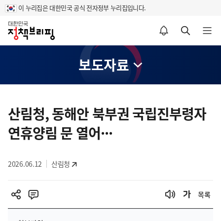
이 누리집은 대한민국 공식 전자정부 누리집입니다.
홈
알림설정 바로가기
검색 바로가기
메뉴 열기
보도자료
콘
텐
산림청, 동해안 북부권 국립진부령자
츠
연휴양림 문 열어···
영
역
2026.06.12
산림청
목록