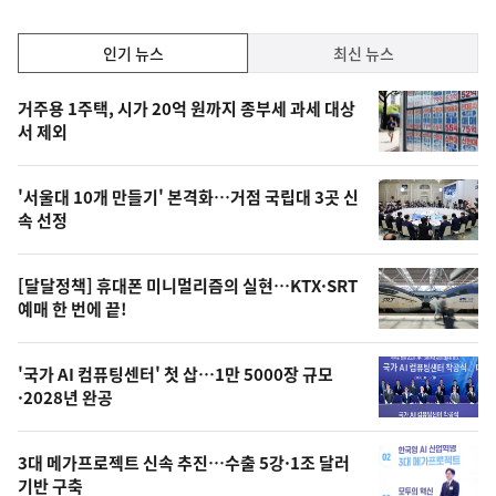
하
락
인
인기 뉴스
최신 뉴스
기,
인
기
최
거주용 1주택, 시가 20억 원까지 종부세 과세 대상
뉴
서 제외
신,
스
오
'서울대 10개 만들기' 본격화…거점 국립대 3곳 신
늘
속 선정
의
영
[달달정책] 휴대폰 미니멀리즘의 실현…KTX·SRT
상
예매 한 번에 끝!
,
오
'국가 AI 컴퓨팅센터' 첫 삽…1만 5000장 규모
·2028년 완공
늘
의
3대 메가프로젝트 신속 추진…수출 5강·1조 달러
사
기반 구축