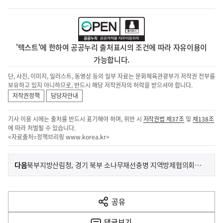
'텍스트'에 한하여 공공누리 출처표시의 조건에 따라 자유이용이
가능합니다.
단, 사진, 이미지, 일러스트, 동영상 등의 일부 자료는 문화체육관광부가 저작권 전부를
보유하고 있지 아니하므로, 반드시 해당 저작권자의 허락을 받으셔야 합니다.
저작권정책
담당자안내
기사 이용 시에는 출처를 반드시 표기해야 하며, 위반 시
저작권법 제37조
및
제138조
에 따라 처벌될 수 있습니다.
<자료출처=정책브리핑
www.korea.kr
>
이
기
다음
북부지방산림청, 경기 북부 소나무재선충병 지역방제협의회 개최
사
전
다
공유
열
음
기
댓글
보기