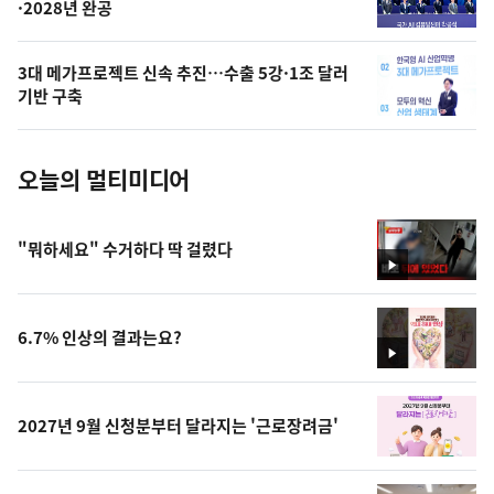
·2028년 완공
늘
의
3대 메가프로젝트 신속 추진…수출 5강·1조 달러
사
기반 구축
진
오늘의 멀티미디어
"뭐하세요" 수거하다 딱 걸렸다
영
상
6.7% 인상의 결과는요?
영
상
2027년 9월 신청분부터 달라지는 '근로장려금'