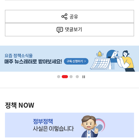
전
다
공유
열
음
기
댓글
보기
기
사
히
단
배
너
영
정
역
책
정책 NOW
NOW,
MY
맞