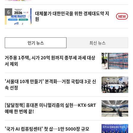
대체불가 대한민국을 위한 경제대도약 지
NEW
원
인
인기 뉴스
최신 뉴스
기,
인
기
최
거주용 1주택, 시가 20억 원까지 종부세 과세 대상
뉴
서 제외
신,
스
오
'서울대 10개 만들기' 본격화…거점 국립대 3곳 신
늘
속 선정
의
영
[달달정책] 휴대폰 미니멀리즘의 실현…KTX·SRT
상
예매 한 번에 끝!
,
오
'국가 AI 컴퓨팅센터' 첫 삽…1만 5000장 규모