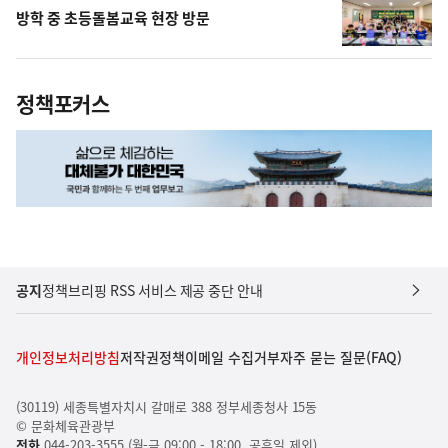
방학 중 초등돌봄교육 현장 방문
정책포커스
공지
정책브리핑 RSS 서비스 제공 중단 안내
개인정보처리방침
저작권정책
이메일 수집거부
자주 묻는 질문(FAQ)
(30119) 세종특별자치시 갈매로 388 정부세종청사 15동
© 문화체육관광부
전화
044-203-3555 (월-금 09:00 - 18:00, 공휴일 제외)