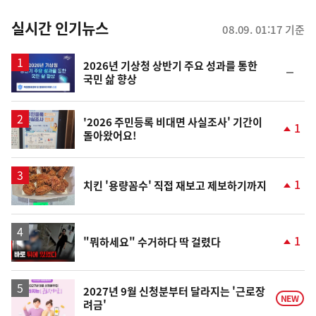
춤
뉴
실시간 인기뉴스
08.09. 01:17 기준
스
2026년 기상청 상반기 주요 성과를 통한
순
국민 삶 향상
위
동
일
'2026 주민등록 비대면 사실조사' 기간이
1
돌아왔어요!
단
계
상
승
1
치킨 '용량꼼수' 직접 재보고 제보하기까지
단
계
상
승
영
1
"뭐하세요" 수거하다 딱 걸렸다
상
단
계
상
승
2027년 9월 신청분부터 달라지는 '근로장
NEW
려금'