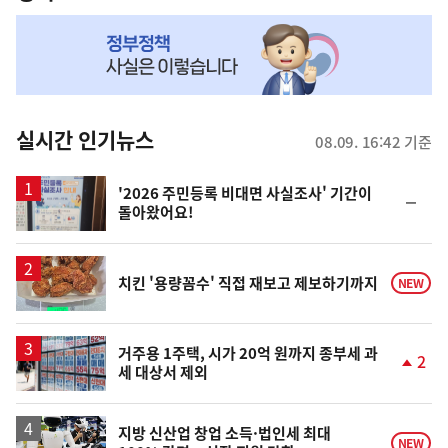
NOW,
MY
맞
춤
뉴
실시간 인기뉴스
08.09. 16:42 기준
스
'2026 주민등록 비대면 사실조사' 기간이
순
돌아왔어요!
위
동
일
치킨 '용량꼼수' 직접 재보고 제보하기까지
NEW
거주용 1주택, 시가 20억 원까지 종부세 과
2
세 대상서 제외
단
계
상
승
지방 신산업 창업 소득·법인세 최대
NEW