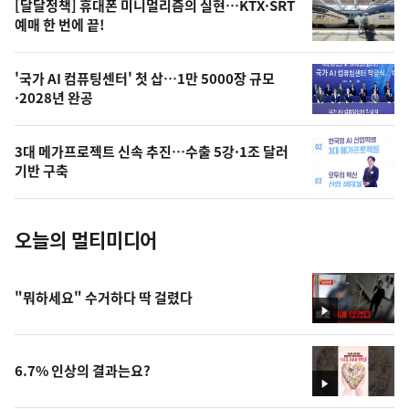
영
[달달정책] 휴대폰 미니멀리즘의 실현…KTX·SRT
상
예매 한 번에 끝!
,
오
'국가 AI 컴퓨팅센터' 첫 삽…1만 5000장 규모
·2028년 완공
늘
의
3대 메가프로젝트 신속 추진…수출 5강·1조 달러
사
기반 구축
진
오늘의 멀티미디어
"뭐하세요" 수거하다 딱 걸렸다
영
상
6.7% 인상의 결과는요?
영