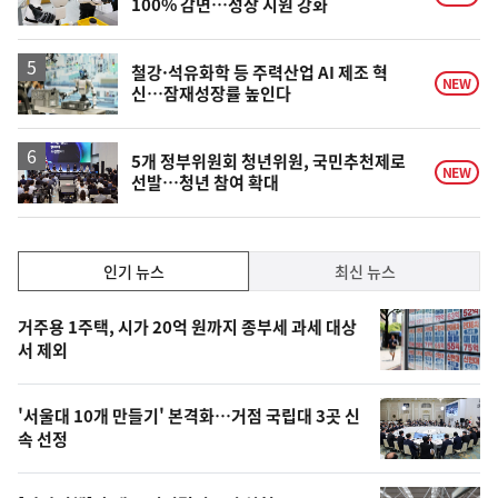
100% 감면…성장 지원 강화
철강·석유화학 등 주력산업 AI 제조 혁
NEW
신…잠재성장률 높인다
5개 정부위원회 청년위원, 국민추천제로
NEW
선발…청년 참여 확대
인
인기 뉴스
최신 뉴스
기,
인
기
최
거주용 1주택, 시가 20억 원까지 종부세 과세 대상
뉴
서 제외
신,
스
오
'서울대 10개 만들기' 본격화…거점 국립대 3곳 신
늘
속 선정
의