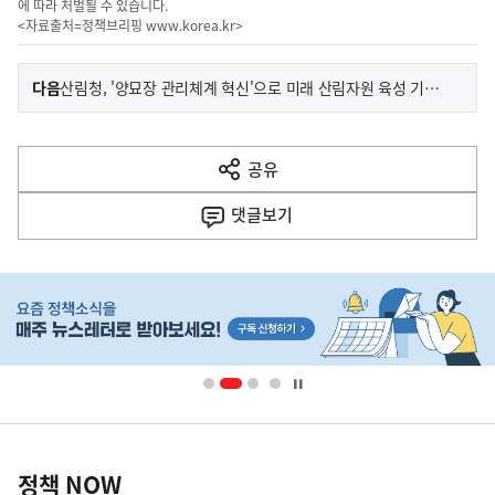
에 따라 처벌될 수 있습니다.
<자료출처=정책브리핑
www.korea.kr
>
이
기
다음
산림청, '양묘장 관리체계 혁신'으로 미래 산림자원 육성 기반 다진다
사
전
다
공유
열
음
기
댓글
보기
기
사
히
단
배
너
영
정
역
책
정책 NOW