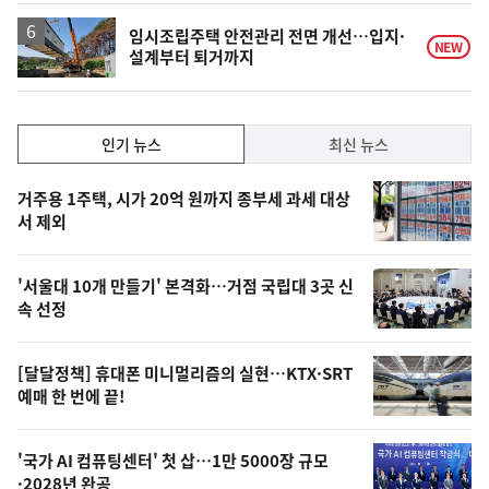
임시조립주택 안전관리 전면 개선…입지·
NEW
설계부터 퇴거까지
인
인기 뉴스
최신 뉴스
기,
인
기
최
거주용 1주택, 시가 20억 원까지 종부세 과세 대상
뉴
서 제외
신,
스
오
'서울대 10개 만들기' 본격화…거점 국립대 3곳 신
늘
속 선정
의
영
[달달정책] 휴대폰 미니멀리즘의 실현…KTX·SRT
상
예매 한 번에 끝!
,
오
'국가 AI 컴퓨팅센터' 첫 삽…1만 5000장 규모
·2028년 완공