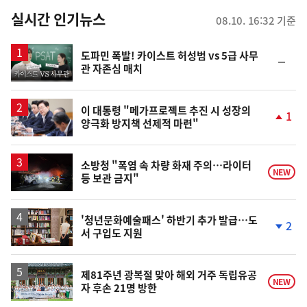
뉴
실시간 인기뉴스
08.10. 16:32 기준
스
영
도파민 폭발! 카이스트 허성범 vs 5급 사무
순
관 자존심 매치
상
위
동
일
이 대통령 "메가프로젝트 추진 시 성장의
1
양극화 방지책 선제적 마련"
단
계
상
승
소방청 "폭염 속 차량 화재 주의…라이터
NEW
등 보관 금지"
'청년문화예술패스' 하반기 추가 발급…도
2
서 구입도 지원
단
계
하
락
제81주년 광복절 맞아 해외 거주 독립유공
NEW
자 후손 21명 방한