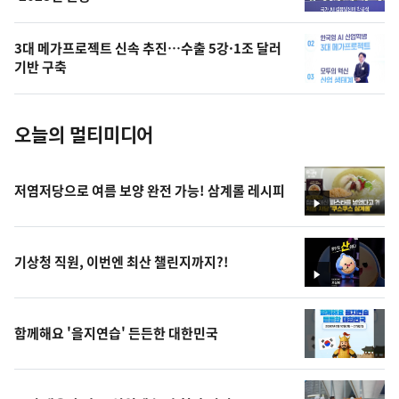
늘
의
3대 메가프로젝트 신속 추진…수출 5강·1조 달러
사
기반 구축
진
오늘의 멀티미디어
저염저당으로 여름 보양 완전 가능! 삼계롤 레시피
영
상
기상청 직원, 이번엔 최산 챌린지까지?!
영
상
함께해요 '을지연습' 든든한 대한민국