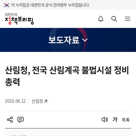
이 누리집은 대한민국 공식 전자정부 누리집입니다.
홈
알림설정 바로가기
검색 바로가기
메뉴 열기
보도자료
콘
텐
산림청, 전국 산림계곡 불법시설 정비
츠
총력
영
역
2026.06.12
산림청
목록