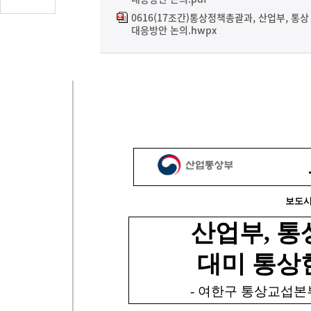
글
0616(17조간)통상정책총괄과, 산업부, 통
수
대응방안 논의.hwpx
(클
릭
시
댓
글
로
이
동)