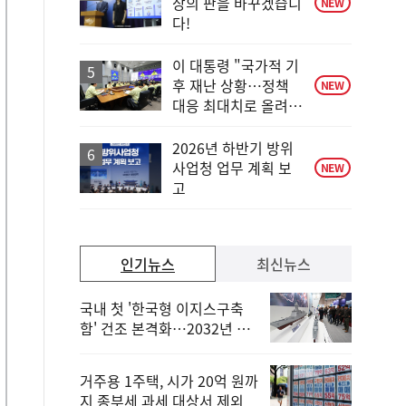
장의 판을 바꾸겠습니
NEW
다!
이 대통령 "국가적 기
후 재난 상황…정책
NEW
대응 최대치로 올려
야"
2026년 하반기 방위
사업청 업무 계획 보
NEW
고
인기뉴스
최신뉴스
국내 첫 '한국형 이지스구축
함' 건조 본격화…2032년 해
군 인도
거주용 1주택, 시가 20억 원까
지 종부세 과세 대상서 제외