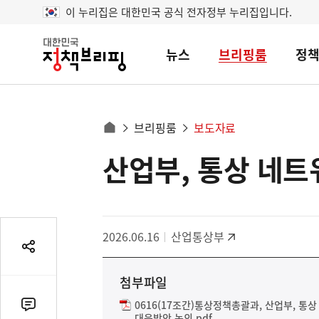
이 누리집은 대한민국 공식 전자정부 누리집입니다.
뉴스
브리핑룸
정
대
한
민
국
정
사
브리핑룸
보도자료
책
홈
브
이
으
산업부, 통상 네트
콘
리
트
로
핑
텐
이
츠
동
영
경
2026.06.16
산업통상부
역
로
공
유
첨부파일
열
기
0616(17조간)통상정책총괄과, 산업부, 통
댓
대응방안 논의.pdf