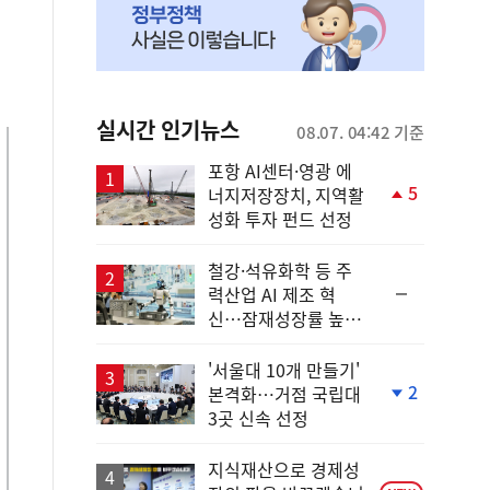
실시간 인기뉴스
08.07. 04:42 기준
포항 AI센터·영광 에
5
너지저장장치, 지역활
단
성화 투자 펀드 선정
계
상
승
철강·석유화학 등 주
순
력산업 AI 제조 혁
위
신…잠재성장률 높인
동
다
일
'서울대 10개 만들기'
2
본격화…거점 국립대
단
3곳 신속 선정
계
하
락
지식재산으로 경제성