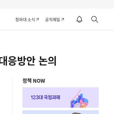
알
청와대 소식
공직메일
림
상
ON
세
검
색
 대응방안 논의
정책 NOW