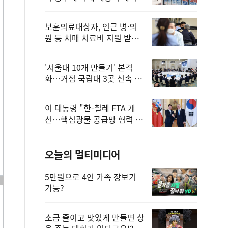
보훈의료대상자, 인근 병·의
원 등 치매 치료비 지원 받을
수 있어
'서울대 10개 만들기' 본격
화…거점 국립대 3곳 신속 선
정
이 대통령 "한-칠레 FTA 개
선…핵심광물 공급망 협력 더
욱 강화"
오늘의 멀티미디어
5만원으로 4인 가족 장보기
가능?
소금 줄이고 맛있게 만들면 상