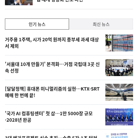
인
인기 뉴스
최신 뉴스
기,
인
기
최
거주용 1주택, 시가 20억 원까지 종부세 과세 대상
뉴
서 제외
신,
스
오
'서울대 10개 만들기' 본격화…거점 국립대 3곳 신
늘
속 선정
의
영
[달달정책] 휴대폰 미니멀리즘의 실현…KTX·SRT
상
예매 한 번에 끝!
,
오
'국가 AI 컴퓨팅센터' 첫 삽…1만 5000장 규모
·2028년 완공
늘
의