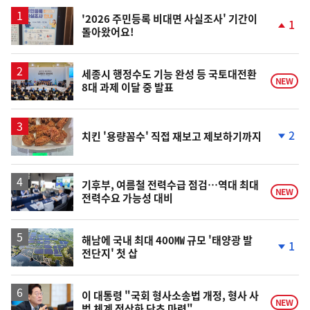
스
'2026 주민등록 비대면 사실조사' 기간이
1
돌아왔어요!
단
계
상
승
세종시 행정수도 기능 완성 등 국토대전환
NEW
8대 과제 이달 중 발표
2
치킨 '용량꼼수' 직접 재보고 제보하기까지
단
계
하
락
기후부, 여름철 전력수급 점검…역대 최대
NEW
전력수요 가능성 대비
해남에 국내 최대 400㎿ 규모 '태양광 발
1
전단지' 첫 삽
단
계
하
락
이 대통령 "국회 형사소송법 개정, 형사 사
NEW
법 체계 정상화 단초 마련"