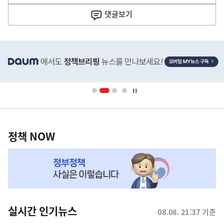
음
기
댓글
보기
기
사
히
단
배
너
영
정
역
책
정책 NOW
NOW,
MY
맞
춤
뉴
실시간 인기뉴스
08.08. 21:37 기준