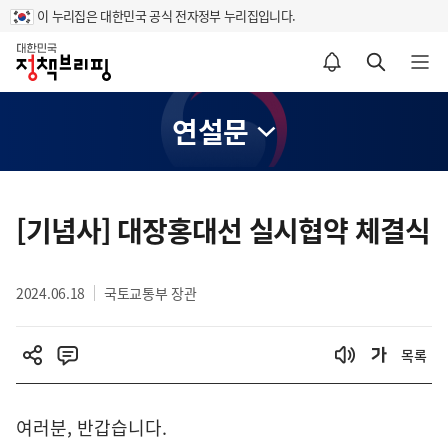
이 누리집은 대한민국 공식 전자정부 누리집입니다.
홈
알림설정 바로가기
검색 바로가기
메뉴 열기
연설문
콘
텐
[기념사] 대장홍대선 실시협약 체결식
츠
영
2024.06.18
국토교통부 장관
역
목록
여러분, 반갑습니다.