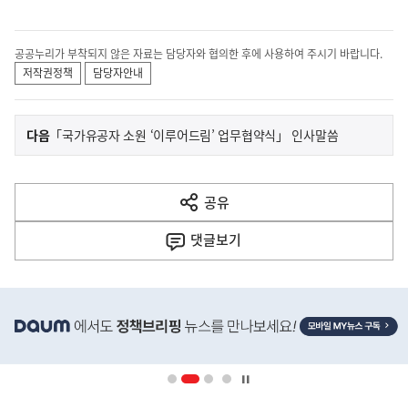
공공누리가 부착되지 않은 자료는 담당자와 협의한 후에 사용하여 주시기 바랍니다.
저작권정책
담당자안내
이
기
다음
「국가유공자 소원 ‘이루어드림’ 업무협약식」 인사말씀
사
전
다
공유
열
음
기
댓글
보기
기
사
히
단
배
너