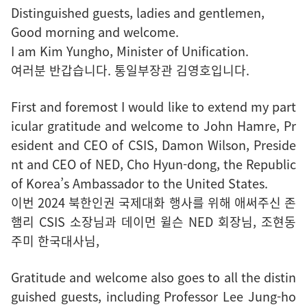
Distinguished guests, ladies and gentlemen,
Good morning and welcome.
I am Kim Yungho, Minister of Unification.
여러분 반갑습니다. 통일부장관 김영호입니다.
First and foremost I would like to extend my part
icular gratitude and welcome to John Hamre, Pr
esident and CEO of CSIS, Damon Wilson, Preside
nt and CEO of NED, Cho Hyun-dong, the Republic
of Korea’s Ambassador to the United States.
이번 2024 북한인권 국제대화 행사를 위해 애써주신 존
햄리 CSIS 소장님과 데이먼 윌슨 NED 회장님, 조현동
주미 한국대사님,
Gratitude and welcome also goes to all the distin
guished guests, including Professor Lee Jung-ho