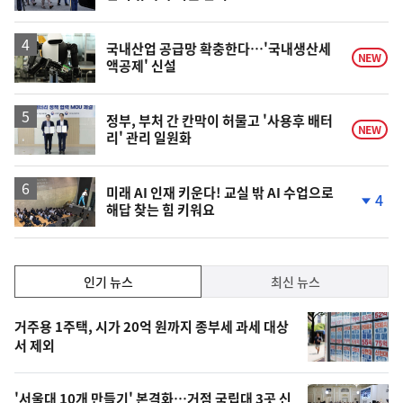
단
계
상
승
국내산업 공급망 확충한다…'국내생산세
NEW
액공제' 신설
정부, 부처 간 칸막이 허물고 '사용후 배터
NEW
리' 관리 일원화
미래 AI 인재 키운다! 교실 밖 AI 수업으로
4
해답 찾는 힘 키워요
단
계
하
락
인
인기 뉴스
최신 뉴스
기,
인
기
최
거주용 1주택, 시가 20억 원까지 종부세 과세 대상
뉴
서 제외
신,
스
오
'서울대 10개 만들기' 본격화…거점 국립대 3곳 신