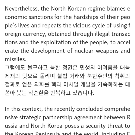
Nevertheless, the North Korean regime blames e
conomic sanctions for the hardships of their peo
ple’s lives and repeats the vicious cycle of using f
oreign currency, obtained through illegal transac
tions and the exploitation of the people, to accel
erate the development of nuclear weapons and
missiles.
그럼에도 불구하고 북한 정권은 민생의 어려움을 대북
제재의 탓으로 돌리며 불법 거래와 북한주민의 착취의
결과로 얻은 외화를 핵과 미사일 개발을 가속화하는 데
쏟아 붓는 악순환을 반복하고 있습니다.
In this context, the recently concluded comprehe
nsive strategic partnership agreement between R
ussia and North Korea poses a security threat to
the Korean Peninsula and the world, including E