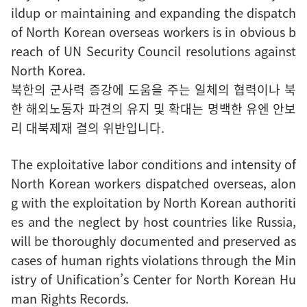
ildup or maintaining and expanding the dispatch
of North Korean overseas workers is in obvious b
reach of UN Security Council resolutions against
North Korea.
북한의 군사력 증강에 도움을 주는 일체의 협력이나 북
한 해외노동자 파견의 유지 및 확대는 명백한 유엔 안보
리 대북제재 결의 위반입니다.
The exploitative labor conditions and intensity of
North Korean workers dispatched overseas, alon
g with the exploitation by North Korean authoriti
es and the neglect by host countries like Russia,
will be thoroughly documented and preserved as
cases of human rights violations through the Min
istry of Unification’s Center for North Korean Hu
man Rights Records.