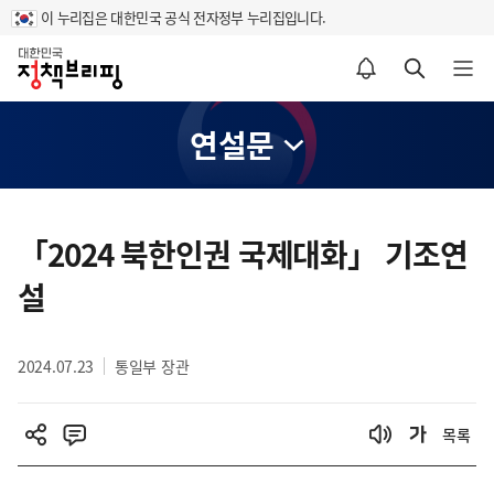
이 누리집은 대한민국 공식 전자정부 누리집입니다.
홈
알림설정 바로가기
검색 바로가기
메뉴 열기
연설문
콘
텐
「2024 북한인권 국제대화」 기조연
츠
설
영
역
2024.07.23
통일부 장관
목록