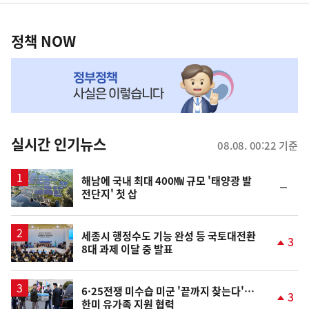
영
정
역
책
정책 NOW
NOW,
MY
맞
춤
뉴
실시간 인기뉴스
08.08. 00:22 기준
스
해남에 국내 최대 400㎿ 규모 '태양광 발
순
전단지' 첫 삽
위
동
일
세종시 행정수도 기능 완성 등 국토대전환
3
8대 과제 이달 중 발표
단
계
상
승
6·25전쟁 미수습 미군 '끝까지 찾는다'…
3
한미 유가족 지원 협력