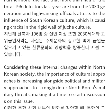
total 196 defectors last year are from the 2030 ge
neration and high-ranking officials attests to the
influence of South Korean culture, which is causi
ng cracks in the rigid wall of juche culture.
지난해 탈북자 196명 중 절반 이상 또한 2030세대와 고
위급인사라는 사실은 주체문화의 강고한 벽에 균열을
일으키고 있는 한류문화의 영향력을 방증한다고 볼 수
있습니다.
Considering these internal changes within North
Korean society, the importance of cultural appro
aches is increasing alongside political and militar
y approaches to strongly deter North Korea’s mil
itary threats, making it a time to start discussion
s on this issue.
이러한 북한 사회 내부의 변화를 감안할 때, 북한의 군