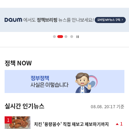
사
히
단
배
너
영
정
역
책
정책 NOW
NOW,
MY
맞
춤
뉴
실시간 인기뉴스
08.08. 20:17 기준
스
1
치킨 '용량꼼수' 직접 재보고 제보하기까지