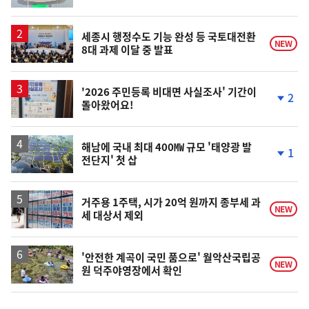
단
계
상
승
세종시 행정수도 기능 완성 등 국토대전환
NEW
8대 과제 이달 중 발표
'2026 주민등록 비대면 사실조사' 기간이
2
돌아왔어요!
단
계
하
락
해남에 국내 최대 400㎿ 규모 '태양광 발
1
전단지' 첫 삽
단
계
하
락
거주용 1주택, 시가 20억 원까지 종부세 과
NEW
세 대상서 제외
'안전한 계곡이 국민 품으로' 월악산국립공
NEW
원 덕주야영장에서 확인