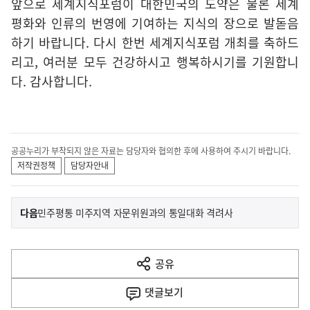
앞으로 세계지식포럼이 대한민국의 도약은 물론 세계
평화와 인류의 번영에 기여하는 지식의 장으로 발돋음
하기 바랍니다. 다시 한번 세계지식포럼 개최를 축하드
리고, 여러분 모두 건강하시고 행복하시기를 기원합니
다. 감사합니다.
공공누리가 부착되지 않은 자료는 담당자와 협의한 후에 사용하여 주시기 바랍니다.
저작권정책
담당자안내
이
기
다음
민주평통 미주지역 자문위원과의 통일대화 격려사
사
전
다
공유
열
음
기
댓글
보기
기