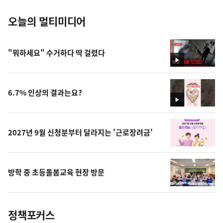
오늘의 멀티미디어
"뭐하세요" 수거하다 딱 걸렸다
영
상
6.7% 인상의 결과는요?
영
상
2027년 9월 신청분부터 달라지는 '근로장려금'
방학 중 초등돌봄교육 현장 방문
정책포커스