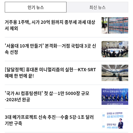
인
인기 뉴스
최신 뉴스
기,
인
기
최
거주용 1주택, 시가 20억 원까지 종부세 과세 대상
뉴
서 제외
신,
스
오
'서울대 10개 만들기' 본격화…거점 국립대 3곳 신
늘
속 선정
의
영
[달달정책] 휴대폰 미니멀리즘의 실현…KTX·SRT
상
예매 한 번에 끝!
,
오
'국가 AI 컴퓨팅센터' 첫 삽…1만 5000장 규모
·2028년 완공
늘
의
3대 메가프로젝트 신속 추진…수출 5강·1조 달러
사
기반 구축
진