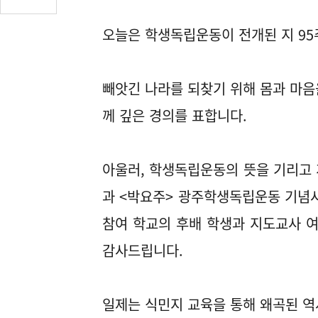
글
수
오늘은 학생독립운동이 전개된 지 95
(클
릭
시
빼앗긴 나라를 되찾기 위해 몸과 마
댓
글
께 깊은 경의를 표합니다.
로
이
동)
아울러, 학생독립운동의 뜻을 기리고
과 <박요주> 광주학생독립운동 기념
참여 학교의 후배 학생과 지도교사 여
감사드립니다.
일제는 식민지 교육을 통해 왜곡된 역