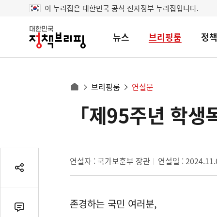
이 누리집은 대한민국 공식 전자정부 누리집입니다.
뉴스
브리핑룸
정
대
한
민
국
정
사
브리핑룸
연설문
책
홈
브
이
으
「제95주년 학생
콘
리
트
로
핑
텐
이
츠
동
영
경
연설자 : 국가보훈부 장관
연설일 : 2024.11.
역
로
공
유
열
존경하는 국민 여러분,
기
댓