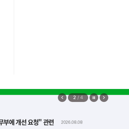
정지
이
다
2
/
4
전
음
보
보
법무부에 개선 요청" 관련
2026.08.08
기
기