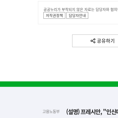
공공누리가 부착되지 않은 자료는 담당자와 협의
저작권정책
담당자안내
공유하기
열
기
하
단
배
(설명) 프레시안, "인
고용노동부
너
영