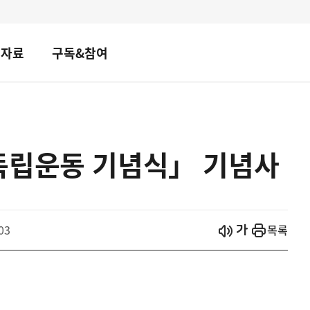
책자료
구독&참여
독립운동 기념식」 기념사
시작
열기
03
목록