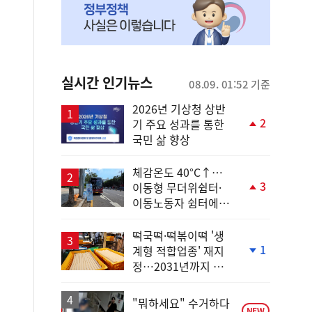
실시간 인기뉴스
08.09. 01:52 기준
2026년 기상청 상반
2
기 주요 성과를 통한
단
국민 삶 향상
계
상
승
체감온도 40°C↑…
3
이동형 무더위쉼터·
단
이동노동자 쉼터에서
계
안전한 휴식
상
승
떡국떡·떡볶이떡 '생
1
계형 적합업종' 재지
단
정…2031년까지 보
계
호
하
락
"뭐하세요" 수거하다
NEW