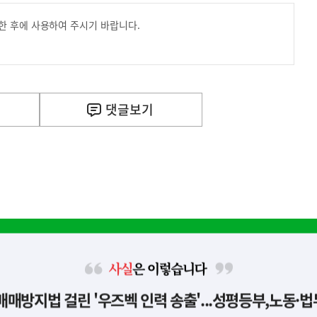
한 후에 사용하여 주시기 바랍니다.
댓글
보기
사
신매매방지법 걸린 '우즈벡 인력 송출'...성평등부,노동·
실
은
이