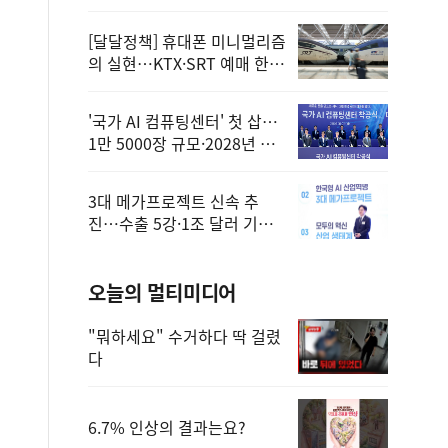
정
[달달정책] 휴대폰 미니멀리즘
의 실현…KTX·SRT 예매 한
번에 끝!
'국가 AI 컴퓨팅센터' 첫 삽…
1만 5000장 규모·2028년 완
공
3대 메가프로젝트 신속 추
진…수출 5강·1조 달러 기반
구축
오늘의 멀티미디어
"뭐하세요" 수거하다 딱 걸렸
다
6.7% 인상의 결과는요?