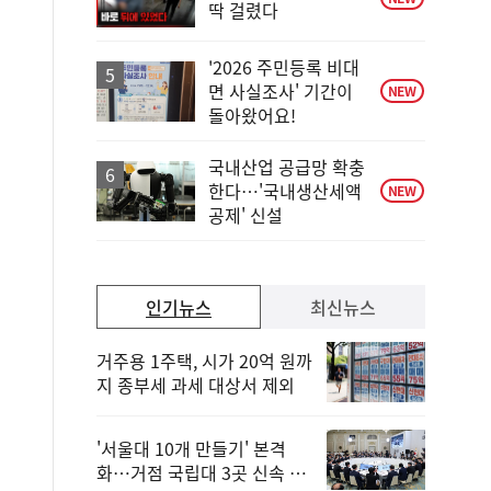
딱 걸렸다
'2026 주민등록 비대
면 사실조사' 기간이
NEW
돌아왔어요!
국내산업 공급망 확충
한다…'국내생산세액
NEW
공제' 신설
인기뉴스
최신뉴스
거주용 1주택, 시가 20억 원까
지 종부세 과세 대상서 제외
'서울대 10개 만들기' 본격
화…거점 국립대 3곳 신속 선