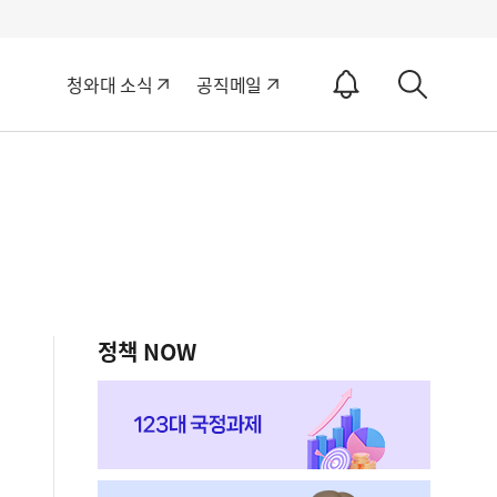
알
청와대 소식
공직메일
림
상
ON
세
검
색
정책 NOW