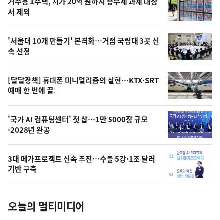
기
최
거주용 1주택, 시가 20억 원까지 종부세 과세 대상
뉴
서 제외
신,
스
오
'서울대 10개 만들기' 본격화…거점 국립대 3곳 신
늘
속 선정
의
영
[달달정책] 휴대폰 미니멀리즘의 실현…KTX·SRT
상
예매 한 번에 끝!
,
오
'국가 AI 컴퓨팅센터' 첫 삽…1만 5000장 규모
·2028년 완공
늘
의
3대 메가프로젝트 신속 추진…수출 5강·1조 달러
사
기반 구축
진
오늘의 멀티미디어