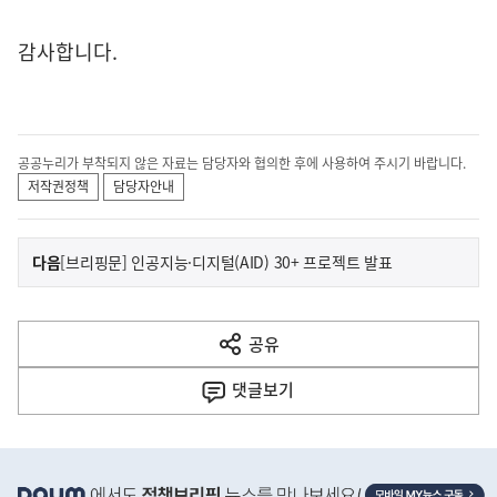
감사합니다.
공공누리가 부착되지 않은 자료는 담당자와 협의한 후에 사용하여 주시기 바랍니다.
저작권정책
담당자안내
이
기
다음
[브리핑문] 인공지능·디지털(AID) 30+ 프로젝트 발표
사
전
다
공유
열
음
기
댓글
보기
기
사
히
단