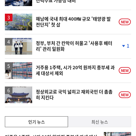
전력수요 가능성 대비
단
계
상
승
해남에 국내 최대 400㎿ 규모 '태양광 발
NEW
전단지' 첫 삽
정부, 부처 간 칸막이 허물고 '사용후 배터
1
리' 관리 일원화
단
계
하
락
거주용 1주택, 시가 20억 원까지 종부세 과
NEW
세 대상서 제외
정상외교로 국익 넓히고 재외국민 더 촘촘
NEW
히 지킨다
인
인기 뉴스
최신 뉴스
기,
인