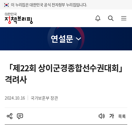
이 누리집은 대한민국 공식 전자정부 누리집입니다.
홈
알림설정 바로가기
검색 바로가기
메뉴 열기
연설문
콘
텐
「제22회 상이군경종합선수권대회」
츠
격려사
영
역
2024.10.16
국가보훈부 장관
목록