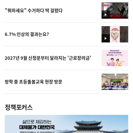
"뭐하세요" 수거하다 딱 걸렸다
영
상
6.7% 인상의 결과는요?
영
상
2027년 9월 신청분부터 달라지는 '근로장려금'
방학 중 초등돌봄교육 현장 방문
정책포커스