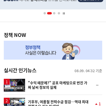
배
너
영
정
역
책
정책 NOW
NOW,
MY
맞
춤
뉴
실시간 인기뉴스
08.09. 04:32 기준
스
영
"수익 때문에?" 공포 마케팅으로 번진 가
순
짜 날씨 정보의 실체
상
위
동
일
기후부, 여름철 전력수급 점검…역대 최대
1