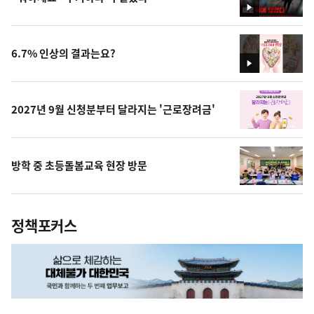
영
상
6.7% 인상의 결과는요?
영
상
2027년 9월 신청분부터 달라지는 '근로장려금'
방학 중 초등돌봄교육 현장 방문
정책포커스