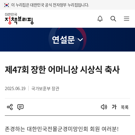
이 누리집은 대한민국 공식 전자정부 누리집입니다.
홈
알림설정 바로가기
검색 바로가기
메뉴 열기
연설문
콘
텐
제47회 장한 어머니상 시상식 축사
츠
영
2025.06.19
국가보훈부 장관
역
목록
존경하는 대한민국전몰군경미망인회 회원 여러분!