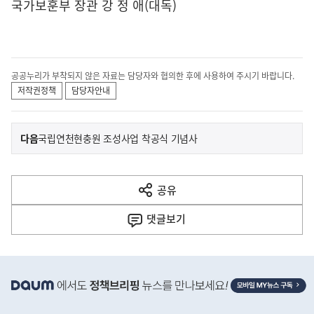
국가보훈부 장관 강 정 애(대독)
공공누리가 부착되지 않은 자료는 담당자와 협의한 후에 사용하여 주시기 바랍니다.
저작권정책
담당자안내
이
기
다음
국립연천현충원 조성사업 착공식 기념사
사
전
다
공유
열
음
기
댓글
보기
기
사
히
단
배