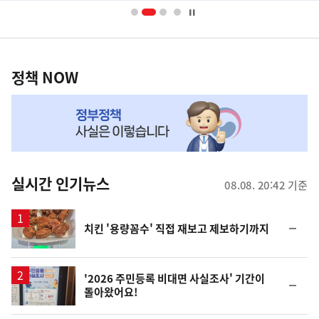
너
영
정
역
책
정책 NOW
NOW,
MY
맞
춤
뉴
실시간 인기뉴스
08.08. 20:42 기준
스
순
치킨 '용량꼼수' 직접 재보고 제보하기까지
위
동
일
'2026 주민등록 비대면 사실조사' 기간이
순
돌아왔어요!
위
동
일