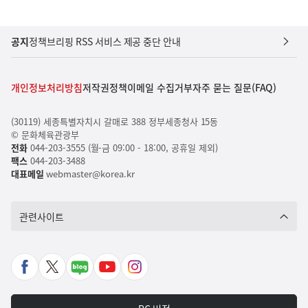
공지
정책브리핑 RSS 서비스 제공 중단 안내
개인정보처리방침
저작권정책
이메일 수집거부
자주 묻는 질문(FAQ)
(30119) 세종특별자치시 갈매로 388 정부세종청사 15동
© 문화체육관광부
전화
044-203-3555 (월-금 09:00 - 18:00, 공휴일 제외)
팩스
044-203-3488
대표메일
webmaster@korea.kr
관련사이트
페
X
네
유
인
이
바
이
튜
스
스
로
버
브
타