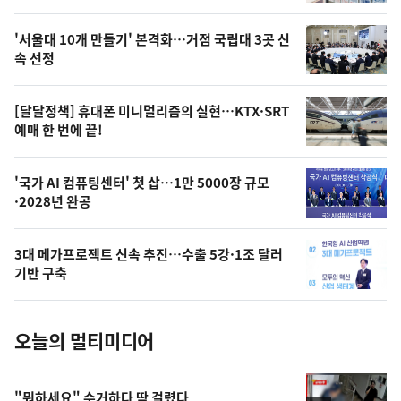
스
오
'서울대 10개 만들기' 본격화…거점 국립대 3곳 신
늘
속 선정
의
영
[달달정책] 휴대폰 미니멀리즘의 실현…KTX·SRT
상
예매 한 번에 끝!
,
오
'국가 AI 컴퓨팅센터' 첫 삽…1만 5000장 규모
·2028년 완공
늘
의
3대 메가프로젝트 신속 추진…수출 5강·1조 달러
사
기반 구축
진
오늘의 멀티미디어
"뭐하세요" 수거하다 딱 걸렸다