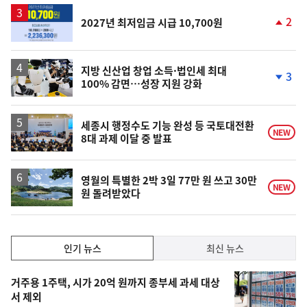
2
2027년 최저임금 시급 10,700원
단
계
상
승
지방 신산업 창업 소득·법인세 최대
3
100% 감면…성장 지원 강화
단
계
하
락
세종시 행정수도 기능 완성 등 국토대전환
NEW
8대 과제 이달 중 발표
영월의 특별한 2박 3일 77만 원 쓰고 30만
NEW
원 돌려받았다
인
인기 뉴스
최신 뉴스
기,
인
기
최
거주용 1주택, 시가 20억 원까지 종부세 과세 대상
뉴
서 제외
신,