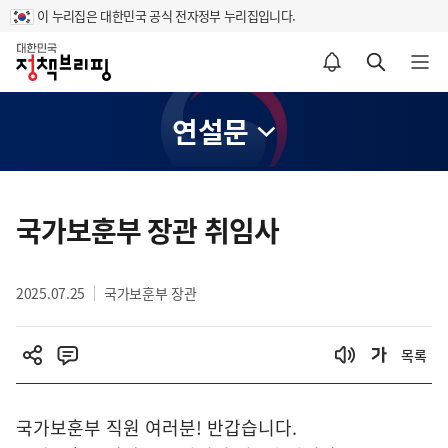
이 누리집은 대한민국 공식 전자정부 누리집입니다.
홈
알림설정 바로가기
검색 바로가기
메뉴 열기
연설문
콘
텐
국가보훈부 장관 취임사
츠
영
2025.07.25
국가보훈부 장관
역
목록
국가보훈부 직원 여러분! 반갑습니다.