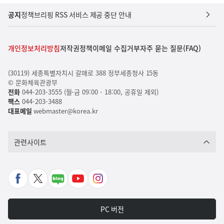
공지
정책브리핑 RSS 서비스 제공 중단 안내
개인정보처리방침
저작권정책
이메일 수집거부
자주 묻는 질문(FAQ)
(30119) 세종특별자치시 갈매로 388 정부세종청사 15동
© 문화체육관광부
전화
044-203-3555 (월-금 09:00 - 18:00, 공휴일 제외)
팩스
044-203-3488
대표메일
webmaster@korea.kr
관련사이트
페
X
네
유
인
이
바
이
튜
스
스
로
버
브
타
PC 버전
북
가
포
바
그