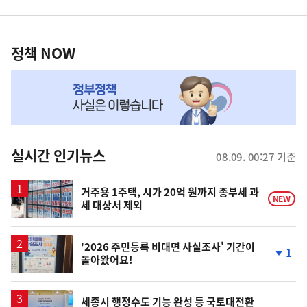
영
정
역
책
정책 NOW
NOW,
MY
맞
춤
뉴
실시간 인기뉴스
08.09. 00:27 기준
스
거주용 1주택, 시가 20억 원까지 종부세 과
NEW
세 대상서 제외
'2026 주민등록 비대면 사실조사' 기간이
1
돌아왔어요!
단
계
하
락
세종시 행정수도 기능 완성 등 국토대전환
순