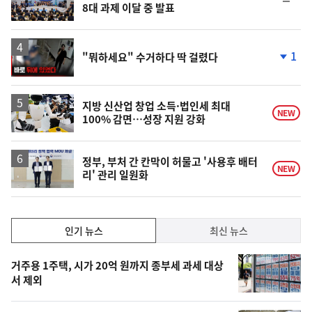
8대 과제 이달 중 발표
위
동
일
영
1
"뭐하세요" 수거하다 딱 걸렸다
상
단
계
하
락
지방 신산업 창업 소득·법인세 최대
NEW
100% 감면…성장 지원 강화
정부, 부처 간 칸막이 허물고 '사용후 배터
NEW
리' 관리 일원화
인
인기 뉴스
최신 뉴스
기,
인
기
최
거주용 1주택, 시가 20억 원까지 종부세 과세 대상
뉴
서 제외
신,
스
오