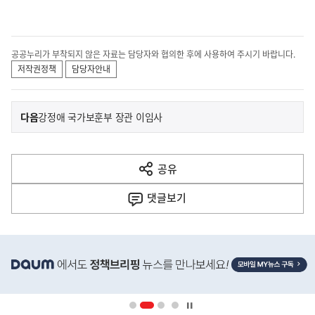
공공누리가 부착되지 않은 자료는 담당자와 협의한 후에 사용하여 주시기 바랍니다.
저작권정책
담당자안내
이
기
다음
강정애 국가보훈부 장관 이임사
사
전
다
공유
열
음
기
댓글
보기
기
사
히
단
배
너