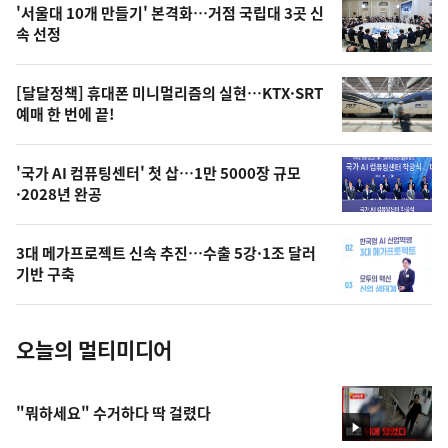
'서울대 10개 만들기' 본격화…거점 국립대 3곳 신
늘
속 선정
의
영
[달달정책] 휴대폰 미니멀리즘의 실현…KTX·SRT
상
예매 한 번에 끝!
,
오
'국가 AI 컴퓨팅센터' 첫 삽…1만 5000장 규모
·2028년 완공
늘
의
3대 메가프로젝트 신속 추진…수출 5강·1조 달러
사
기반 구축
진
오늘의 멀티미디어
"뭐하세요" 수거하다 딱 걸렸다
영