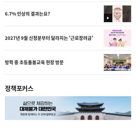
상
6.7% 인상의 결과는요?
영
상
2027년 9월 신청분부터 달라지는 '근로장려금'
방학 중 초등돌봄교육 현장 방문
정책포커스