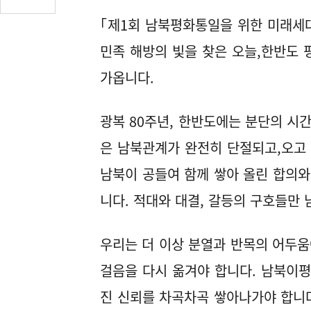
글
｢제1회 남북평화통일을 위한 미래세대
수
(클
민족 해방의 빛을 찾은 오늘,한반도 
릭
가옵니다.
시
댓
글
광복 80주년, 한반도에는 분단의 시간
로
이
은 남북관계가 완전히 단절되고,오고 
동)
남북이 공들여 함께 쌓아 올린 합의
니다. 적대와 대결, 갈등의 구호들만
우리는 더 이상 분열과 반목의 어두움
걸음을 다시 옮겨야 합니다. 남북이평
진 신뢰를 차곡차곡 쌓아나가야 합니