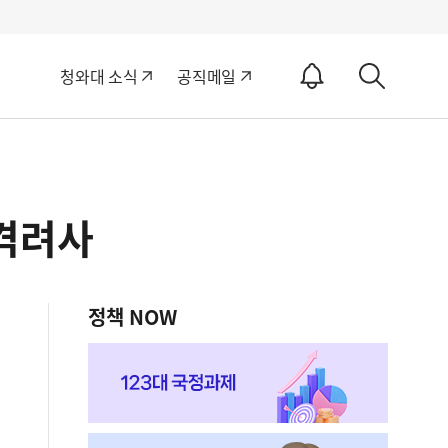
알
청와대 소식
공직메일
림
상
ON
세
검
색
격려사
정책 NOW