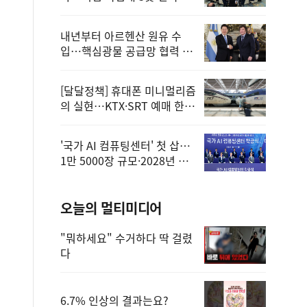
정
내년부터 아르헨산 원유 수
입…핵심광물 공급망 협력 체
계 마련
[달달정책] 휴대폰 미니멀리즘
의 실현…KTX·SRT 예매 한
번에 끝!
'국가 AI 컴퓨팅센터' 첫 삽…
1만 5000장 규모·2028년 완
공
오늘의 멀티미디어
"뭐하세요" 수거하다 딱 걸렸
다
6.7% 인상의 결과는요?