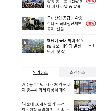
완성 등 국토대전환 8
NEW
대 과제 이달 중 발표
국내산업 공급망 확충
한다…'국내생산세액
NEW
공제' 신설
해남에 국내 최대 400
1
㎿ 규모 '태양광 발전
단
단지' 첫 삽
계
하
락
인기뉴스
최신뉴스
거주용 1주택, 시가 20억 원까
지 종부세 과세 대상서 제외
'서울대 10개 만들기' 본격
화…거점 국립대 3곳 신속 선