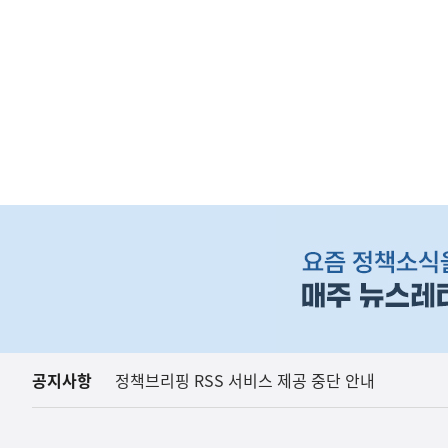
(보도설명) 정부는
재정경제부
하
단
배
너
영
역
공지사항
정책브리핑 RSS 서비스 제공 중단 안내