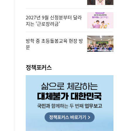
2027년 9월 신청분부터 달라
지는 '근로장려금'
방학 중 초등돌봄교육 현장 방
문
정책포커스