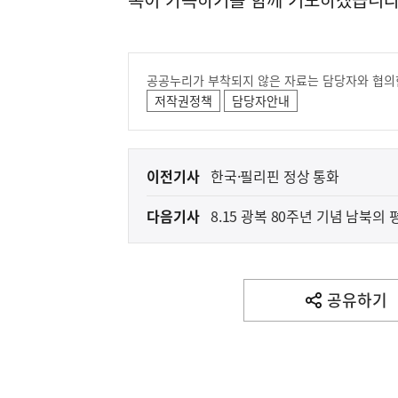
공공누리가 부착되지 않은 자료는 담당자와 협의
저작권정책
담당자안내
이
이전기사
한국·필리핀 정상 통화
전
다음기사
8.15 광복 80주년 기념 남북
다
음
기
사
공유하기
열
기
영
역