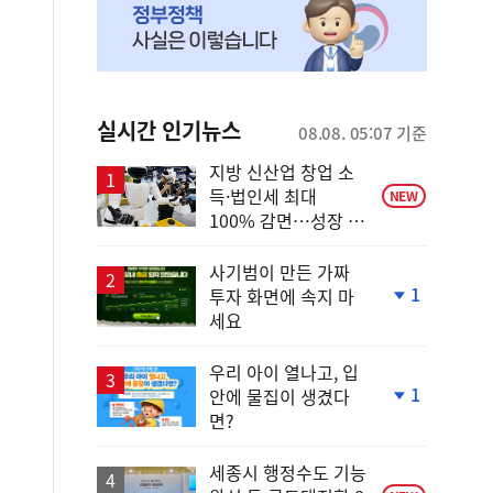
실시간 인기뉴스
08.08. 05:07 기준
지방 신산업 창업 소
득·법인세 최대
NEW
100% 감면…성장 지
원 강화
사기범이 만든 가짜
1
투자 화면에 속지 마
단
세요
계
하
락
우리 아이 열나고, 입
1
안에 물집이 생겼다
단
면?
계
하
락
세종시 행정수도 기능