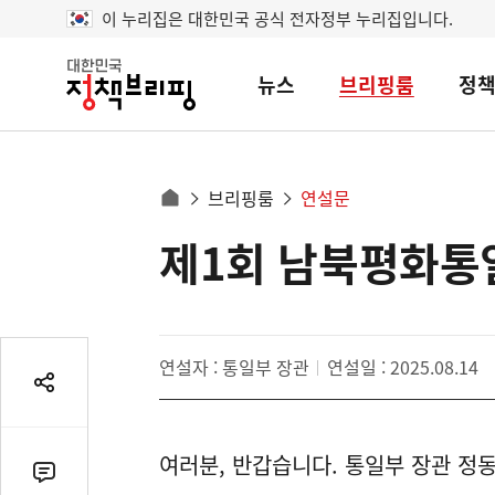
이 누리집은 대한민국 공식 전자정부 누리집입니다.
뉴스
브리핑룸
정
대
한
민
국
정
사
브리핑룸
연설문
책
홈
브
이
으
제1회 남북평화통
콘
리
트
로
핑
텐
이
츠
동
영
경
연설자 : 통일부 장관
연설일 : 2025.08.14
역
로
공
유
열
여러분, 반갑습니다. 통일부 장관 정
기
댓