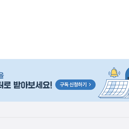
 거주용 1주택을 두텁게 보호하기 위한 방안을 세제개
은
이
렇
습
니
다