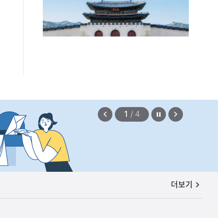
편안에 담았습니다.
2026.08.07
정지
이
다
2
/
4
전
음
보
보
기
기
공지사항
더보기