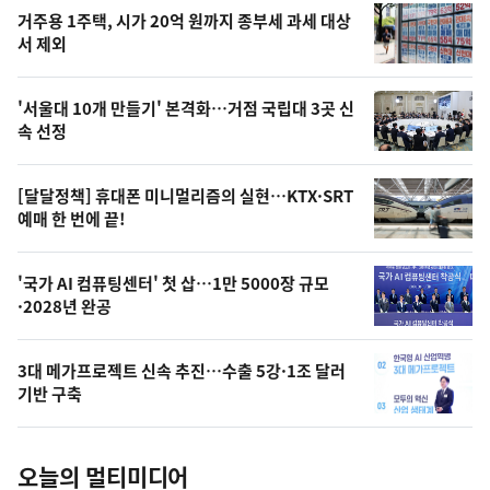
기
최
거주용 1주택, 시가 20억 원까지 종부세 과세 대상
뉴
서 제외
신,
스
오
'서울대 10개 만들기' 본격화…거점 국립대 3곳 신
늘
속 선정
의
영
[달달정책] 휴대폰 미니멀리즘의 실현…KTX·SRT
상
예매 한 번에 끝!
,
오
'국가 AI 컴퓨팅센터' 첫 삽…1만 5000장 규모
·2028년 완공
늘
의
3대 메가프로젝트 신속 추진…수출 5강·1조 달러
사
기반 구축
진
오늘의 멀티미디어