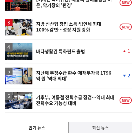
NEW
은, 악기장의 '편경'
상
지방 신산업 창업 소득·법인세 최대
NEW
100% 감면…성장 지원 강화
1
바다생활권 특화펀드 출범
단
계
상
승
지난해 부정수급 환수·제재부가금 1796
2
억 원 '역대 최대'
단
계
하
락
기후부, 여름철 전력수급 점검…역대 최대
NEW
전력수요 가능성 대비
인
인기 뉴스
최신 뉴스
기,
인