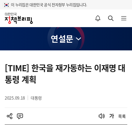
이 누리집은 대한민국 공식 전자정부 누리집입니다.
홈
알림설정 바로가기
검색 바로가기
메뉴 열기
연설문
콘
텐
[TIME] 한국을 재가동하는 이재명 대
츠
통령 계획
영
역
2025.09.18
대통령
목록