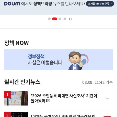
단
배
너
영
정
역
책
정책 NOW
NOW,
MY
맞
춤
뉴
실시간 인기뉴스
08.09. 21:42 기준
스
'2026 주민등록 비대면 사실조사' 기간이
순
돌아왔어요!
위
동
일
영
[이제는 국가유산] 세종의 절대음감을 이