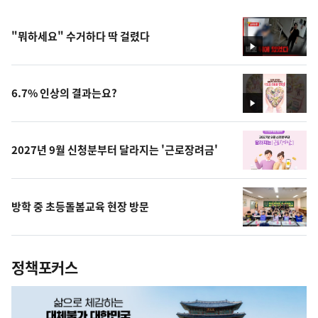
"뭐하세요" 수거하다 딱 걸렸다
영
상
6.7% 인상의 결과는요?
영
상
2027년 9월 신청분부터 달라지는 '근로장려금'
방학 중 초등돌봄교육 현장 방문
정책포커스