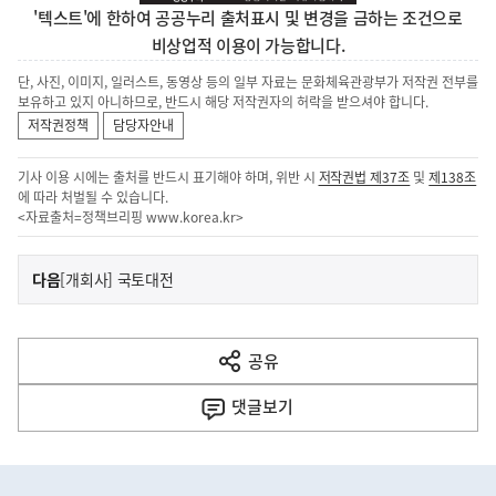
'텍스트'에 한하여 공공누리 출처표시 및 변경을 금하는 조건으로
비상업적 이용이 가능합니다.
단, 사진, 이미지, 일러스트, 동영상 등의 일부 자료는 문화체육관광부가 저작권 전부를
보유하고 있지 아니하므로, 반드시 해당 저작권자의 허락을 받으셔야 합니다.
저작권정책
담당자안내
기사 이용 시에는 출처를 반드시 표기해야 하며, 위반 시
저작권법 제37조
및
제138조
에 따라 처벌될 수 있습니다.
<자료출처=정책브리핑
www.korea.kr
>
이
기
다음
[개회사] 국토대전
사
전
다
공유
열
음
기
댓글
보기
기
사
히