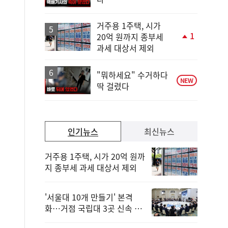
거주용 1주택, 시가
1
20억 원까지 종부세
단
과세 대상서 제외
계
상
승
"뭐하세요" 수거하다
NEW
딱 걸렸다
인기뉴스
최신뉴스
거주용 1주택, 시가 20억 원까
지 종부세 과세 대상서 제외
'서울대 10개 만들기' 본격
화…거점 국립대 3곳 신속 선
정