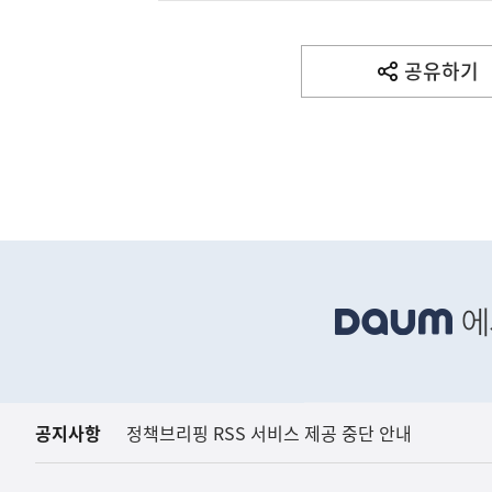
음
(보도설명) 정부는
재정경제부
기
사
공유하기
열
기
영
역
하
단
배
너
영
역
공지사항
정책브리핑 RSS 서비스 제공 중단 안내