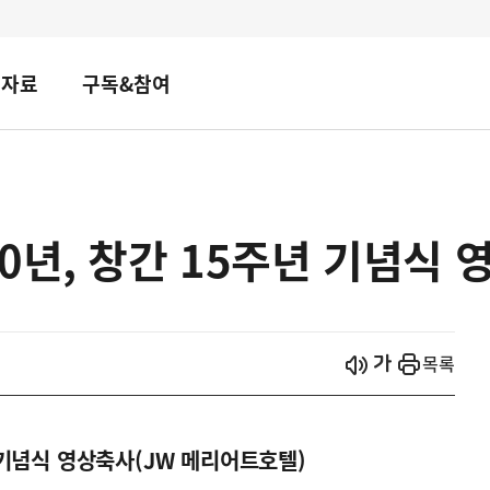
책자료
구독&참여
0년, 창간 15주년 기념식 
시작
열기
목록
 기념식 영상축사(JW 메리어트호텔)