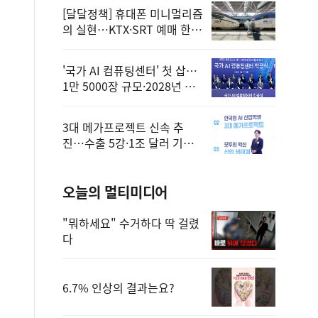
[달달정책] 휴대폰 미니멀리즘
의 실현…KTX·SRT 예매 한
번에 끝!
'국가 AI 컴퓨팅센터' 첫 삽…
1만 5000장 규모·2028년 완
공
3대 메가프로젝트 신속 추
진…수출 5강·1조 달러 기반
구축
오늘의 멀티미디어
"뭐하세요" 수거하다 딱 걸렸
다
6.7% 인상의 결과는요?