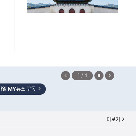
편안에 담았습니다.
2026.08.07
정지
이
다
2
/
4
전
음
보
보
기
기
공지사항
더보기