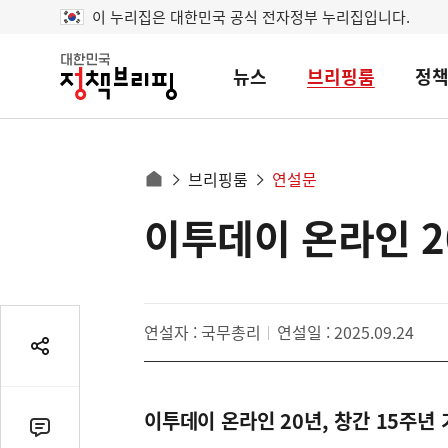
이 누리집은 대한민국 공식 전자정부 누리집입니다.
뉴스
브리핑룸
정
대
한
민
국
정
사
브리핑룸
연설문
책
홈
브
이
으
이투데이 온라인 2
콘
리
트
로
핑
텐
이
츠
동
영
경
연설자 : 국무총리
연설일 : 2025.09.24
역
로
공
유
열
이투데이 온라인 20년, 창간 15주년
기
댓