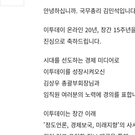
글
안녕하십니까. 국무총리 김민석입니다
수
(클
릭
이투데이 온라인 20년, 창간 15주년
시
댓
진심으로 축하드립니다.
글
로
시대를 선도하는 경제 미디어로
이
동)
이투데이를 성장시켜오신
김상우 총괄부회장님과
임직원 여러분의 노력에 경의를 표합
이투데이는 창간 이래
'정도언론, 경제보국, 미래지향'의 사