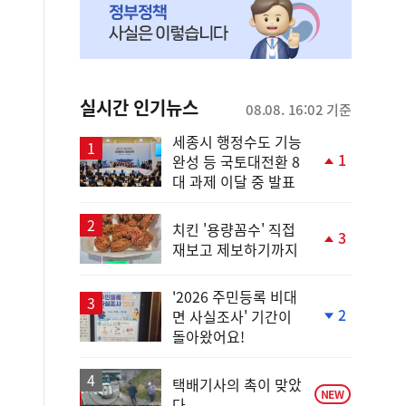
실시간 인기뉴스
08.08. 16:02 기준
세종시 행정수도 기능
1
완성 등 국토대전환 8
단
대 과제 이달 중 발표
계
상
승
치킨 '용량꼼수' 직접
3
재보고 제보하기까지
단
계
상
'2026 주민등록 비대
승
2
면 사실조사' 기간이
단
돌아왔어요!
계
하
락
택배기사의 촉이 맞았
NEW
다