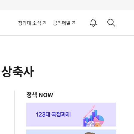
알
청와대 소식
공직메일
림
상
ON
세
검
색
영상축사
정책 NOW