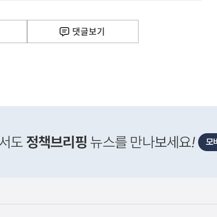
 거주용 1주택을 두텁게 보호하기 위한 방안을 세제개
실
은
이
댓글
보기
렇
습
니
다