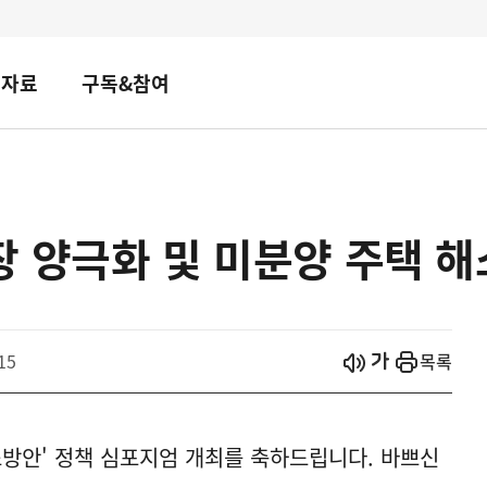
책자료
구독&참여
장 양극화 및 미분양 주택 
시작
열기
15
목록
소방안' 정책 심포지엄 개최를 축하드립니다. 바쁘신