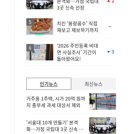
2
본격화…거점 국립대
단
3곳 신속 선정
계
상
승
치킨 '용량꼼수' 직접
순
재보고 제보하기까지
위
동
일
'2026 주민등록 비대
3
면 사실조사' 기간이
단
돌아왔어요!
계
하
락
인기뉴스
최신뉴스
거주용 1주택, 시가 20억 원까
지 종부세 과세 대상서 제외
'서울대 10개 만들기' 본격
화…거점 국립대 3곳 신속 선