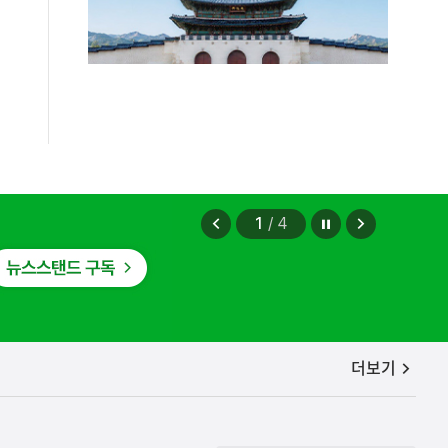
정지
이
다
2
/
4
전
음
보
보
편안에 담았습니다.
기
기
2026.08.07
공지사항
더보기