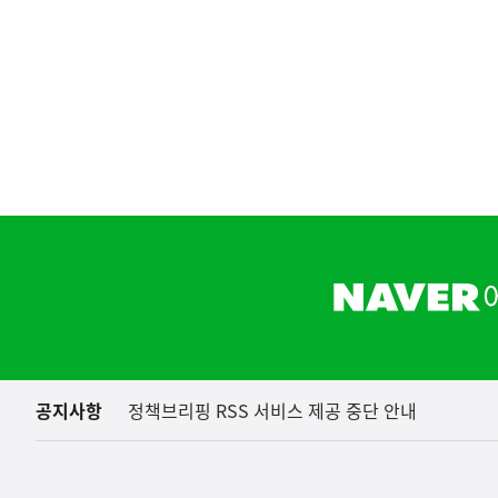
하
단
배
(보도설명) 정부는
너
재정경제부
영
역
공지사항
정책브리핑 RSS 서비스 제공 중단 안내