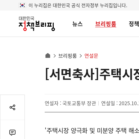
이 누리집은 대한민국 공식 전자정부 누리집입니다.
뉴스
브리핑룸
정
대
한
민
국
정
사
브리핑룸
연설문
책
홈
브
이
으
[서면축사]주택시
콘
리
트
로
핑
텐
이
츠
동
영
경
연설자 : 국토교통부 장관
연설일 : 2025.10.
역
로
공
유
열
'주택시장 양극화 및 미분양 주택 해
기
댓