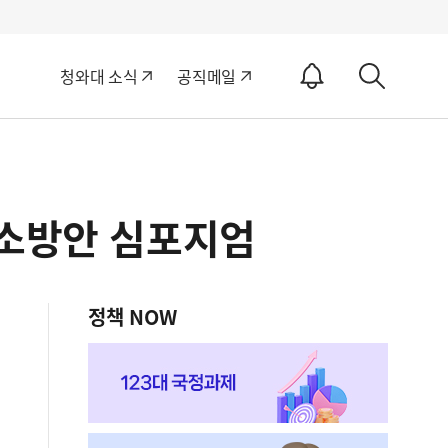
알
청와대 소식
공직메일
림
상
ON
세
검
색
해소방안 심포지엄
정책 NOW