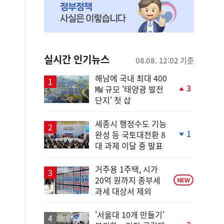
실시간 인기뉴스
08.08. 12:02 기준
해남에 국내 최대 400
3
㎿ 규모 '태양광 발전
단
단지' 첫 삽
계
상
승
세종시 행정수도 기능
1
완성 등 국토대전환 8
단
대 과제 이달 중 발표
계
하
락
거주용 1주택, 시가
20억 원까지 종부세
NEW
과세 대상서 제외
'서울대 10개 만들기'