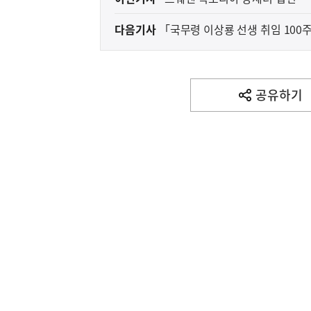
전
다음기사
｢국무령 이상룡 선생 취임 100
다
음
기
사
공유하기
열
기
영
역