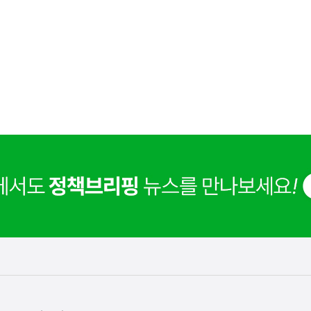
사
 거주용 1주택을 두텁게 보호하기 위한 방안을 세제개
실
은
이
렇
습
니
다