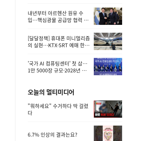
정
내년부터 아르헨산 원유 수
입…핵심광물 공급망 협력 체
계 마련
[달달정책] 휴대폰 미니멀리즘
의 실현…KTX·SRT 예매 한
번에 끝!
'국가 AI 컴퓨팅센터' 첫 삽…
1만 5000장 규모·2028년 완
공
오늘의 멀티미디어
"뭐하세요" 수거하다 딱 걸렸
다
6.7% 인상의 결과는요?