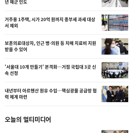
뉴
년 해군 인도
신,
스
오
거주용 1주택, 시가 20억 원까지 종부세 과세 대상
늘
서 제외
의
영
보훈의료대상자, 인근 병·의원 등 치매 치료비 지원
상
받을 수 있어
,
오
'서울대 10개 만들기' 본격화…거점 국립대 3곳 신
속 선정
늘
의
내년부터 아르헨산 원유 수입…핵심광물 공급망 협
사
력 체계 마련
진
오늘의 멀티미디어