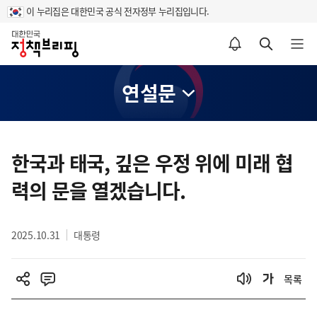
이 누리집은 대한민국 공식 전자정부 누리집입니다.
홈
알림설정 바로가기
검색 바로가기
메뉴 열기
연설문
콘
텐
한국과 태국, 깊은 우정 위에 미래 협
츠
력의 문을 열겠습니다.
영
역
2025.10.31
대통령
목록