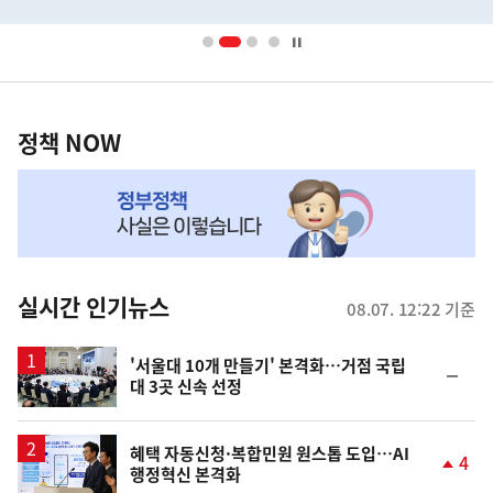
배
너
영
정
역
책
정책 NOW
NOW,
MY
맞
춤
뉴
실시간 인기뉴스
08.07. 12:22 기준
스
'서울대 10개 만들기' 본격화…거점 국립
순
대 3곳 신속 선정
위
동
일
혜택 자동신청·복합민원 원스톱 도입…AI
4
행정혁신 본격화
단