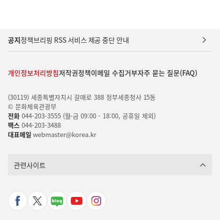
공지
정책브리핑 RSS 서비스 제공 중단 안내
개인정보처리방침
저작권정책
이메일 수집거부
자주 묻는 질문(FAQ)
(30119) 세종특별자치시 갈매로 388 정부세종청사 15동
© 문화체육관광부
전화
044-203-3555 (월-금 09:00 - 18:00, 공휴일 제외)
팩스
044-203-3488
대표메일
webmaster@korea.kr
관련사이트
페
X
네
유
인
이
바
이
튜
스