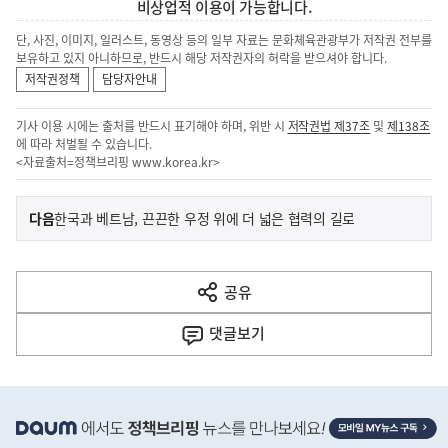
비상업적 이용이 가능합니다.
단, 사진, 이미지, 일러스트, 동영상 등의 일부 자료는 문화체육관광부가 저작권 전부를
보유하고 있지 아니하므로, 반드시 해당 저작권자의 허락을 받으셔야 합니다.
저작권정책
담당자안내
기사 이용 시에는 출처를 반드시 표기해야 하며, 위반 시
저작권법 제37조
및
제138조
에 따라 처벌될 수 있습니다.
<자료출처=정책브리핑
www.korea.kr
>
이
기
다음
한국과 베트남, 끈끈한 우정 위에 더 넓은 협력의 길로
사
전
다
공유
열
음
기
댓글
보기
기
사
히
단