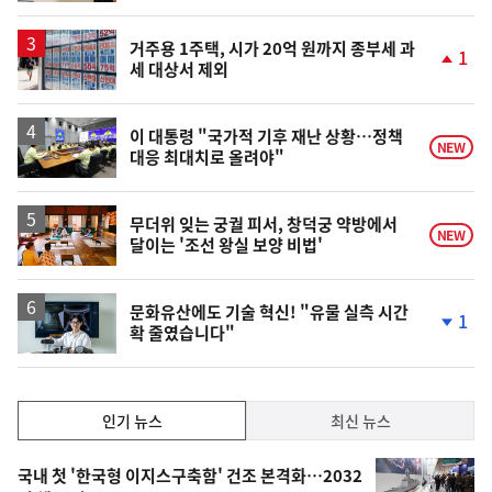
계
상
승
거주용 1주택, 시가 20억 원까지 종부세 과
1
세 대상서 제외
단
계
상
승
이 대통령 "국가적 기후 재난 상황…정책
NEW
대응 최대치로 올려야"
무더위 잊는 궁궐 피서, 창덕궁 약방에서
NEW
달이는 '조선 왕실 보양 비법'
문화유산에도 기술 혁신! "유물 실측 시간
1
확 줄였습니다"
단
계
하
락
인
인기 뉴스
최신 뉴스
기,
인
기
최
국내 첫 '한국형 이지스구축함' 건조 본격화…2032