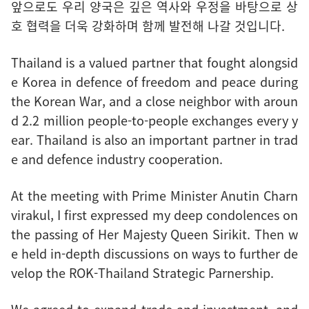
앞으로도 우리 양국은 깊은 역사와 우정을 바탕으로 상
호 협력을 더욱 강화하며 함께 발전해 나갈 것입니다.
Thailand is a valued partner that fought alongsid
e Korea in defence of freedom and peace during
the Korean War, and a close neighbor with aroun
d 2.2 million people-to-people exchanges every y
ear. Thailand is also an important partner in trad
e and defence industry cooperation.
At the meeting with Prime Minister Anutin Charn
virakul, I first expressed my deep condolences on
the passing of Her Majesty Queen Sirikit. Then w
e held in-depth discussions on ways to further de
velop the ROK-Thailand Strategic Parnership.