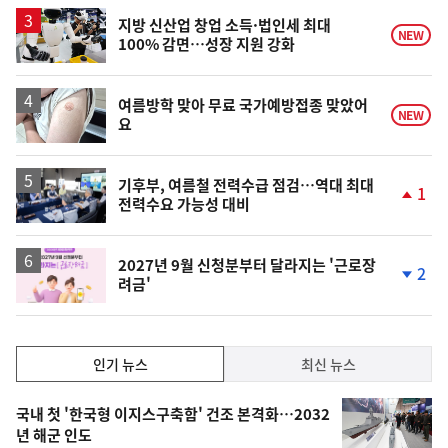
하
락
지방 신산업 창업 소득·법인세 최대
NEW
100% 감면…성장 지원 강화
여름방학 맞아 무료 국가예방접종 맞았어
NEW
요
기후부, 여름철 전력수급 점검…역대 최대
1
전력수요 가능성 대비
단
계
상
승
2027년 9월 신청분부터 달라지는 '근로장
2
려금'
단
계
하
락
인
인기 뉴스
최신 뉴스
기,
인
기
최
국내 첫 '한국형 이지스구축함' 건조 본격화…2032
뉴
년 해군 인도