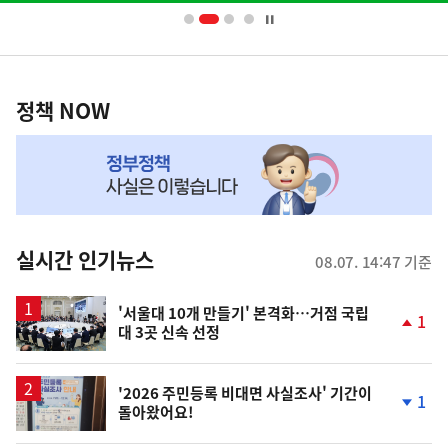
너
영
정
역
책
정책 NOW
NOW,
MY
맞
춤
뉴
실시간 인기뉴스
08.07. 14:47 기준
스
'서울대 10개 만들기' 본격화…거점 국립
1
대 3곳 신속 선정
단
계
상
승
'2026 주민등록 비대면 사실조사' 기간이
1
돌아왔어요!
단
계