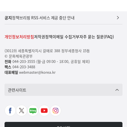
공지
정책브리핑 RSS 서비스 제공 중단 안내
개인정보처리방침
저작권정책
이메일 수집거부
자주 묻는 질문(FAQ)
(30119) 세종특별자치시 갈매로 388 정부세종청사 15동
© 문화체육관광부
전화
044-203-3555 (월-금 09:00 - 18:00, 공휴일 제외)
팩스
044-203-3488
대표메일
webmaster@korea.kr
관련사이트
페
X
네
유
인
이
바
이
튜
스
스
로
버
브
타