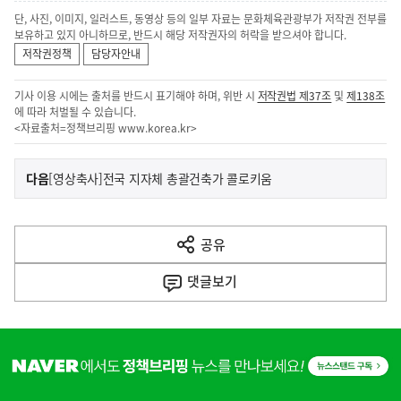
단, 사진, 이미지, 일러스트, 동영상 등의 일부 자료는 문화체육관광부가 저작권 전부를
보유하고 있지 아니하므로, 반드시 해당 저작권자의 허락을 받으셔야 합니다.
저작권정책
담당자안내
기사 이용 시에는 출처를 반드시 표기해야 하며, 위반 시
저작권법 제37조
및
제138조
에 따라 처벌될 수 있습니다.
<자료출처=정책브리핑
www.korea.kr
>
이
기
다음
[영상축사]전국 지자체 총괄건축가 콜로키움
사
전
다
공유
열
음
기
댓글
보기
기
사
히
단
배