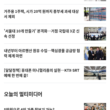
신,
스
오
거주용 1주택, 시가 20억 원까지 종부세 과세 대상
늘
서 제외
의
영
'서울대 10개 만들기' 본격화…거점 국립대 3곳 신
상
속 선정
,
오
내년부터 아르헨산 원유 수입…핵심광물 공급망 협
력 체계 마련
늘
의
[달달정책] 휴대폰 미니멀리즘의 실현…KTX·SRT
사
예매 한 번에 끝!
진
오늘의 멀티미디어
5만원으로 4인 가족 장보기 가능?