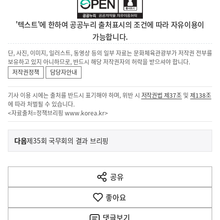
'텍스트'에 한하여 공공누리 출처표시의 조건에 따라 자유이용이
가능합니다.
단, 사진, 이미지, 일러스트, 동영상 등의 일부 자료는 문화체육관광부가 저작권 전부를
보유하고 있지 아니하므로, 반드시 해당 저작권자의 허락을 받으셔야 합니다.
저작권정책
담당자안내
기사 이용 시에는 출처를 반드시 표기해야 하며, 위반 시
저작권법 제37조
및
제138조
에 따라 처벌될 수 있습니다.
<자료출처=정책브리핑
www.korea.kr
>
이
기
다음
제35회 국무회의 결과 브리핑
사
전
다
공유
열
음
기
좋아요
기
사
댓글
보기