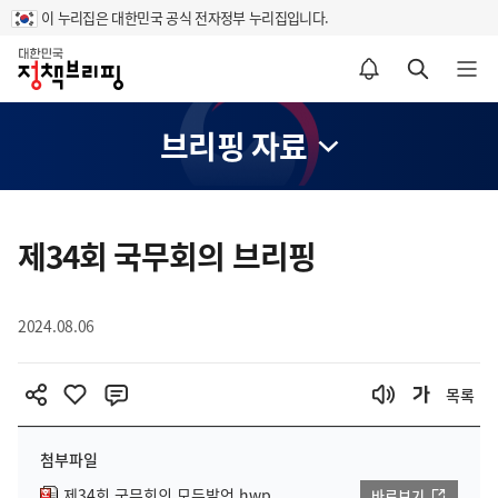
이 누리집은 대한민국 공식 전자정부 누리집입니다.
홈
알림설정 바로가기
검색 바로가기
메뉴 열기
브리핑 자료
콘
텐
제34회 국무회의 브리핑
츠
영
2024.08.06
역
목록
첨부파일
제34회 국무회의 모두발언.hwp
바로보기