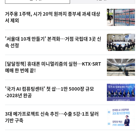
기,
인
기
최
거주용 1주택, 시가 20억 원까지 종부세 과세 대상
뉴
서 제외
신,
스
오
'서울대 10개 만들기' 본격화…거점 국립대 3곳 신
늘
속 선정
의
영
[달달정책] 휴대폰 미니멀리즘의 실현…KTX·SRT
상
예매 한 번에 끝!
,
오
'국가 AI 컴퓨팅센터' 첫 삽…1만 5000장 규모
·2028년 완공
늘
의
3대 메가프로젝트 신속 추진…수출 5강·1조 달러
사
기반 구축
진