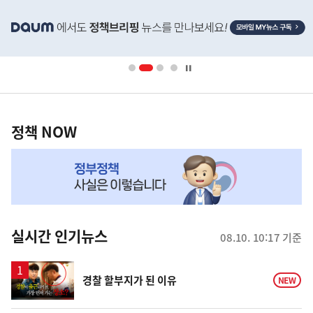
히
단
배
너
영
정
역
책
정책 NOW
NOW,
MY
맞
춤
뉴
실시간 인기뉴스
08.10. 10:17 기준
스
영
경찰 할부지가 된 이유
NEW
상