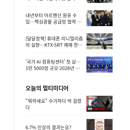
정
내년부터 아르헨산 원유 수
입…핵심광물 공급망 협력 체
계 마련
[달달정책] 휴대폰 미니멀리즘
의 실현…KTX·SRT 예매 한
번에 끝!
'국가 AI 컴퓨팅센터' 첫 삽…
1만 5000장 규모·2028년 완
공
오늘의 멀티미디어
"뭐하세요" 수거하다 딱 걸렸
다
6.7% 인상의 결과는요?