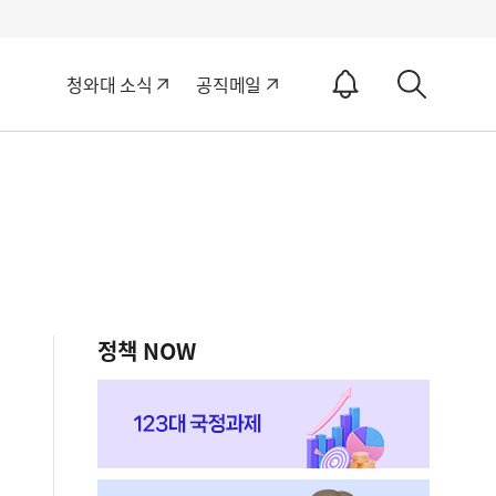
알
청와대 소식
공직메일
림
상
ON
세
검
색
정책 NOW