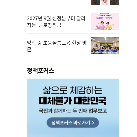
2027년 9월 신청분부터 달라
지는 '근로장려금'
방학 중 초등돌봄교육 현장 방
문
정책포커스