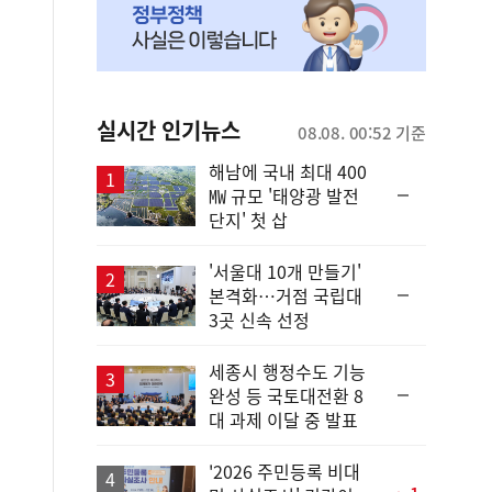
실시간 인기뉴스
08.08. 00:52 기준
해남에 국내 최대 400
순
㎿ 규모 '태양광 발전
위
단지' 첫 삽
동
일
'서울대 10개 만들기'
순
본격화…거점 국립대
위
3곳 신속 선정
동
일
세종시 행정수도 기능
순
완성 등 국토대전환 8
위
대 과제 이달 중 발표
동
일
'2026 주민등록 비대