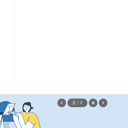
편안에 담았습니다.
2026.08.07
정지
이
다
2
/
4
전
음
보
보
기
기