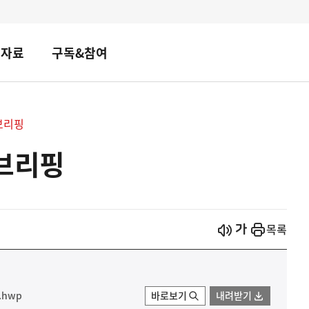
책자료
구독&참여
브리핑
 브리핑
시작
열기
목록
hwp
바로보기
내려받기