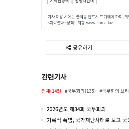
저작권정책
담당자안내
기사 이용 시에는 출처를 반드시 표기해야 하며, 위
<자료출처=정책브리핑 www.korea.kr>
공유하기
열
기
관련기사
전체(145)
#국무회의(135)
#국무회의 브리핑
전
2026년도 제34회 국무회의
체
기록적 폭염, 국가재난사태로 보고 국