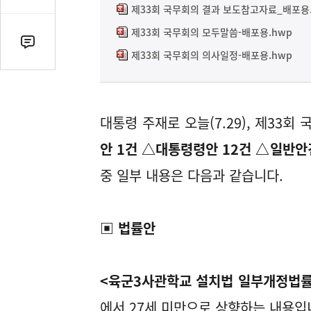
감
제33회 국무회의 결과 보도참고자료_배포용.
수
제33회 국무회의 모두말씀-배포용.hwp
댓
제33회 국무회의 의사일정-배포용.hwp
글
수
(클
릭
대통령 주재로 오늘(7.29), 제33
시
안 1건 △대통령령안 12건 △일반안
댓
글
중 일부 내용은 다음과 같습니다.
로
이
동)
▣ 법률안
<육군3사관학교 설치법 일부개정법
에서 27세 미만으로 상향하는 내용입