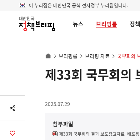
이 누리집은 대한민국 공식 전자정부 누리집입니다.
뉴스
브리핑룸
정
대
한
민
국
정
사
브리핑룸
브리핑 자료
국무회의 
책
홈
브
이
으
제33회 국무회의
콘
리
트
로
핑
텐
이
츠
동
영
경
2025.07.29
역
로
공
유
첨부파일
열
기
제33회 국무회의 결과 보도참고자료_배포용.
공