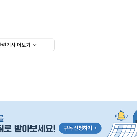
오
사
 거주용 1주택을 두텁게 보호하기 위한 방안을 세제개
실
관련기사 더보기
은
이
렇
습
니
다