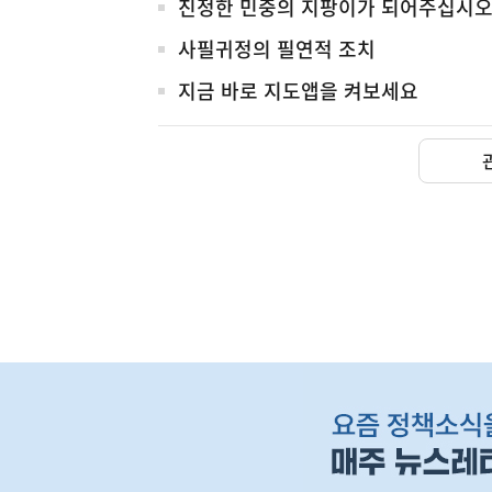
진정한 민중의 지팡이가 되어주십시
사필귀정의 필연적 조치
지금 바로 지도앱을 켜보세요
(보도설명) 정부는
재정경제부
하
단
배
너