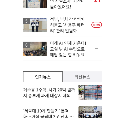
1
면 사실조사' 기간이
단
돌아왔어요!
계
상
승
정부, 부처 간 칸막이
허물고 '사용후 배터
NEW
리' 관리 일원화
미래 AI 인재 키운다!
순
교실 밖 AI 수업으로
위
해답 찾는 힘 키워요
동
일
인기뉴스
최신뉴스
거주용 1주택, 시가 20억 원까
지 종부세 과세 대상서 제외
'서울대 10개 만들기' 본격
화…거점 국립대 3곳 신속 선