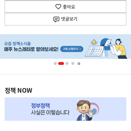
기
좋아요
기
사
댓글
보기
히
단
배
너
영
정
역
책
정책 NOW
NOW,
MY
맞
춤