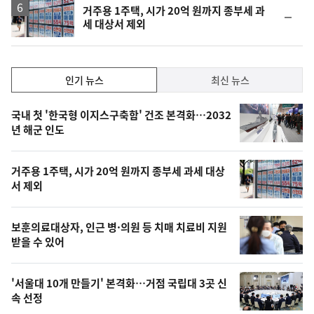
거주용 1주택, 시가 20억 원까지 종부세 과
순
세 대상서 제외
위
동
일
인
인기 뉴스
최신 뉴스
기,
인
기
최
국내 첫 '한국형 이지스구축함' 건조 본격화…2032
뉴
년 해군 인도
신,
스
오
거주용 1주택, 시가 20억 원까지 종부세 과세 대상
늘
서 제외
의
영
보훈의료대상자, 인근 병·의원 등 치매 치료비 지원
상
받을 수 있어
,
오
'서울대 10개 만들기' 본격화…거점 국립대 3곳 신
속 선정
늘