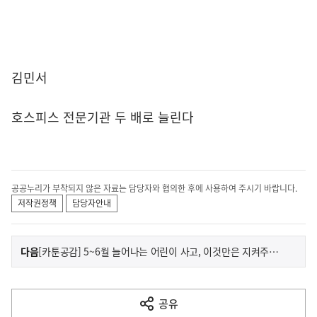
김민서
호스피스 전문기관 두 배로 늘린다
공공누리가 부착되지 않은 자료는 담당자와 협의한 후에 사용하여 주시기 바랍니다.
저작권정책
담당자안내
이
기
다음
[카툰공감] 5~6월 늘어나는 어린이 사고, 이것만은 지켜주세요!
사
전
다
공유
열
음