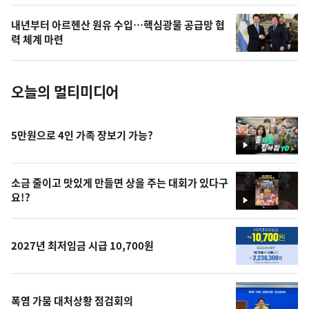
의
내년부터 아르헨산 원유 수입…핵심광물 공급망 협
사
력 체계 마련
진
오늘의 멀티미디어
5만원으로 4인 가족 장보기 가능?
영
상
소금 줄이고 맛있게 만들면 상을 주는 대회가 있다구
요!?
영
상
2027년 최저임금 시급 10,700원
폭염 가뭄 대처상황 점검회의