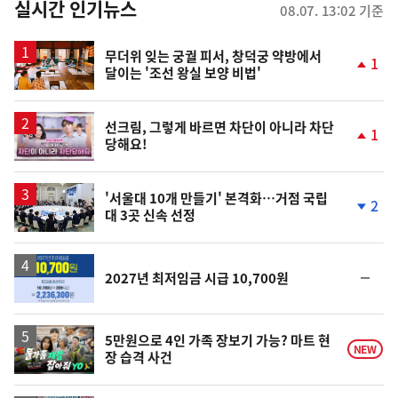
뉴
실시간 인기뉴스
08.07. 13:02 기준
스
무더위 잊는 궁궐 피서, 창덕궁 약방에서
1
달이는 '조선 왕실 보양 비법'
단
계
상
승
영
선크림, 그렇게 바르면 차단이 아니라 차단
1
당해요!
상
단
계
상
승
'서울대 10개 만들기' 본격화…거점 국립
2
대 3곳 신속 선정
단
계
하
락
순
2027년 최저임금 시급 10,700원
위
동
일
영
5만원으로 4인 가족 장보기 가능? 마트 현
NEW
장 습격 사건
상